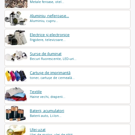
Metale feroase, otel...
Aluminiu, neferoase...
Aluminiu, cupru...
Electrice și electronice
Frigidere, televizoare...
Surse de iluminat
Becuri fluorescente, LED-uri...
Cartușe de imprimantă
toner, cartușe de cerneală...
Textile
Haine vechi, draperii...
Baterii, acumulatori
Baterii auto, Li-Ion...
Ulei uzat
Ulei de motor, ulei de gătit...