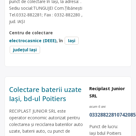
punct de colectare în Iași, la adresa: .
Sediu social:TUNGUJEI Com.Ţibănești
Tel.0332-882281; Fax : 0332-882280 ,
jud. IAȘI
Centru de colectare
electrocasnice (DEEE)
, în
Iași
județul Iași
Colectare baterii uzate
Reciplast Junior
SRL
Iași, bd-ul Poitiers
acum 6 ani
RECIPLAST JUNIOR SRL este
03328822810742085
operator economic autorizat pentru
colectarea și reciclarea bateriilor auto
Punct de lucru:
uzate, baterii auto, cu punct de
Iași bdul Poitiers