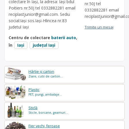
colectare în Iași, la adresa: Iași bdul
nr.50J tel
Poitiers nr.50J tel 0332882281 email
0332882281 email
reciplastjunior@gmail.com
. Sediu
reciplastjunior@gmail.
social:Iași sos.Iași-Hlincea nr.83
judetul Iași
Trimite un mesaj
Centru de colectare
baterii auto
,
în
Iași
județul Iași
Hârtie și carton
Ziare, cutii de carton...
Plastic
PET, pungi, ambalaje...
Sticlă
Sticle, borcane, geamuri...
Fier vechi, feroase