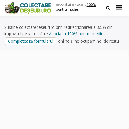
Skip
dezvoltat de asoc.
100%
to
pentru mediu
content
Susține colectaredeseuri.ro prin redirecționarea a 3,5% din
impozitul pe venit către
Asociația 100% pentru mediu
.
Completează formularul
online și ne ocupăm noi de restul!