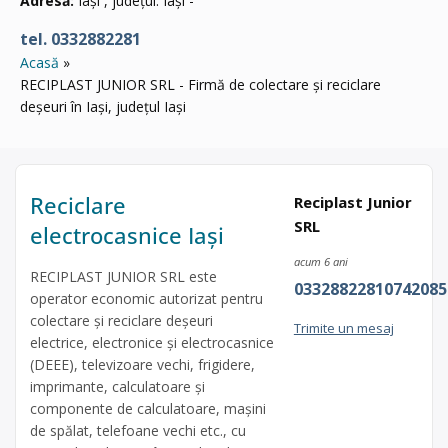
Adresă:
Iași , județul: Iași -
tel. 0332882281
Acasă
RECIPLAST JUNIOR SRL - Firmă de colectare și reciclare
deșeuri în Iași, județul Iași
Reciclare
Reciplast Junior
SRL
electrocasnice Iași
acum 6 ani
RECIPLAST JUNIOR SRL este
03328822810742085
operator economic autorizat pentru
colectare și reciclare deșeuri
Trimite un mesaj
electrice, electronice și electrocasnice
(DEEE), televizoare vechi, frigidere,
imprimante, calculatoare și
componente de calculatoare, mașini
de spălat, telefoane vechi etc., cu