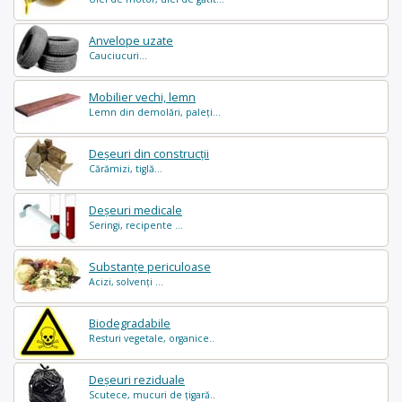
Anvelope uzate
Cauciucuri...
Mobilier vechi, lemn
Lemn din demolări, paleți...
Deșeuri din construcții
Cărămizi, tiglă...
Deșeuri medicale
Seringi, recipente ...
Substanțe periculoase
Acizi, solvenți ...
Biodegradabile
Resturi vegetale, organice..
Deșeuri reziduale
Scutece, mucuri de țigară..