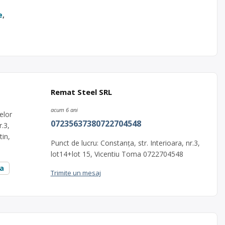
e
,
Remat Steel SRL
acum 6 ani
elor
07235637380722704548
r.3,
tin,
Punct de lucru: Constanța, str. Interioara, nr.3,
lot14+lot 15, Vicentiu Toma 0722704548
ța
Trimite un mesaj