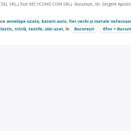
EEL SRL,( fost RECYCOND COM SRL) -București, Str. Sergent Apostol
are
anvelope uzate
,
baterii auto
,
fier vechi și metale neferoas
lastic
,
sticlă
,
textile
,
ulei uzat
, în
București
Ilfov + Bucur