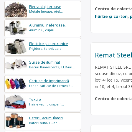
Fier vechi, feroase
Centru de colect
Metale feroase, otel...
hârtie și carton
,
p
Aluminiu, neferoase...
Aluminiu, cupru...
Electrice și electronice
Frigidere, televizoare...
Remat Stee
Surse de iluminat
REMAT STEEL SRL es
Becuri fluorescente, LED-uri...
scoase din uz, cu pu
lot14+lot 15, Vicen
Cartușe de imprimantă
nr.10, et 4, biroul
toner, cartușe de cerneală...
Centru de colect
Textile
Haine vechi, draperii...
Baterii, acumulatori
Baterii auto, Li-Ion...