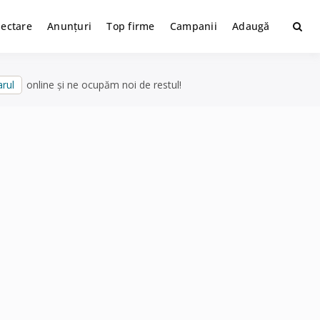
lectare
Anunțuri
Top firme
Campanii
Adaugă
rul
online și ne ocupăm noi de restul!