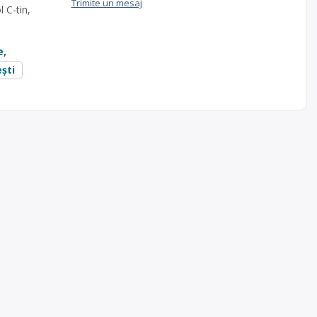
Trimite un mesaj
 C-tin,
e
,
ești