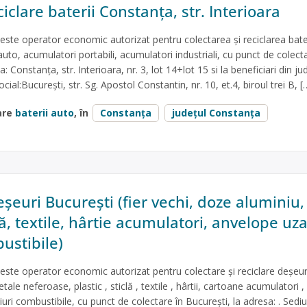
iclare baterii Constanța, str. Interioara
te operator economic autorizat pentru colectarea și reciclarea bater
auto, acumulatori portabili, acumulatori industriali, cu punct de colect
 Constanța, str. Interioara, nr. 3, lot 14+lot 15 si la beneficiari din jud
cial:București, str. Sg. Apostol Constantin, nr. 10, et.4, biroul trei B, [
are
baterii auto
, în
Constanța
județul Constanța
șeuri București (fier vechi, doze aluminiu,
clă, textile, hârtie acumulatori, anvelope uza
ustibile)
te operator economic autorizat pentru colectare și reciclare deșeur
ale neferoase, plastic , sticlă , textile , hârtii, cartoane acumulatori ,
uri combustibile, cu punct de colectare în București, la adresa: . Sediu