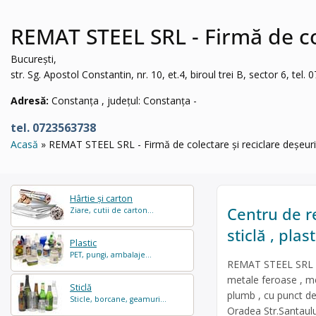
REMAT STEEL SRL - Firmă de col
București,
str. Sg. Apostol Constantin, nr. 10, et.4, biroul trei B, sector 6, tel
Adresă:
Constanța , județul: Constanța -
tel. 0723563738
Acasă
REMAT STEEL SRL - Firmă de colectare și reciclare deșeuri
Hârtie și carton
Centru de re
Ziare, cutii de carton...
sticlă , pla
Plastic
PET, pungi, ambalaje...
REMAT STEEL SRL es
metale feroase , met
Sticlă
plumb , cu punct d
Sticle, borcane, geamuri...
Oradea Str.Santaulu