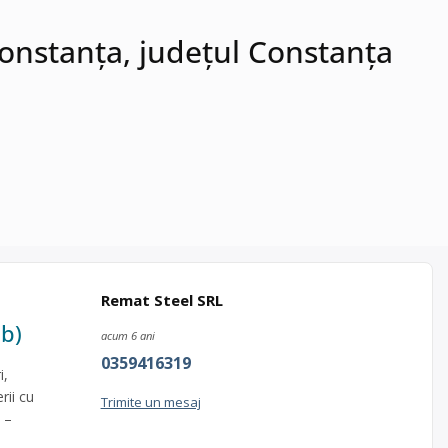
Constanța, județul Constanța
Remat Steel SRL
mb)
acum 6 ani
0359416319
i,
rii cu
Trimite un mesaj
 –