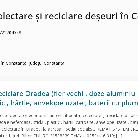
ectare și reciclare deșeuri în 
. 0722704548
 în Constanța, județul Constanța
ciclare Oradea (fier vechi , doze aluminiu,
stic , hârtie, anvelope uzate , baterii cu plu
te operator economic autorizat pentru colectare și reciclare deșeur
ale neferoase, sticlă , plastic , hârtii, cartoane, anvelope uzate , bate
e colectare în Oradea, la adresa: . Sediu social:SC REMAT SYSTEM SRL
i nr.1, Jud. Bihor CUI: RO 21508339 Tel/fax: 0359/416.319; […]