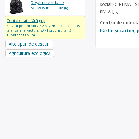
Deșeuri reziduale
social:SC REMAT ST
Scutece, mucuri de țigară..
nr.10, […]
Contabilitate fără griji
Centru de colect
Servicii pentru SRL, PFA și ONG: contabilitate,
hârtie și carton
,
p
salarizare, e-Factura, SAF-T și consultanță.
supercontabil.ro
Alte tipuri de deșeuri
Agricultura ecologică