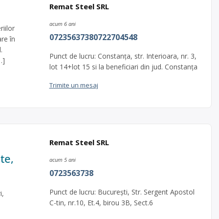
Remat Steel SRL
acum 6 ani
iilor
07235637380722704548
are în
.
Punct de lucru: Constanța, str. Interioara, nr. 3,
…]
lot 14+lot 15 si la beneficiari din jud. Constanța
Trimite un mesaj
Remat Steel SRL
te,
acum 5 ani
0723563738
Punct de lucru: București, Str. Sergent Apostol
i,
C-tin, nr.10, Et.4, birou 3B, Sect.6