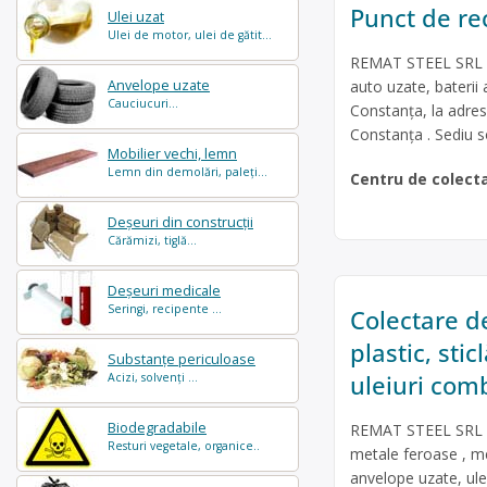
Punct de rec
Ulei uzat
Ulei de motor, ulei de gătit...
REMAT STEEL SRL es
auto uzate, baterii 
Anvelope uzate
Cauciucuri...
Constanța, la adresa:
Constanța . Sediu so
Mobilier vechi, lemn
Lemn din demolări, paleți...
Centru de colect
Deșeuri din construcții
Cărămizi, tiglă...
Deșeuri medicale
Seringi, recipente ...
Colectare de
plastic, sti
Substanțe periculoase
uleiuri comb
Acizi, solvenți ...
Biodegradabile
REMAT STEEL SRL es
Resturi vegetale, organice..
metale feroase , met
anvelope uzate, ulei