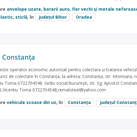
are
anvelope uzate
,
baterii auto
,
fier vechi și metale neferoas
lastic
,
sticlă
, în
județul Bihor
Oradea
l Constanța
te operator economic autorizat pentru colectara și tratarea vehicul
nct de colectare în Constanța, la adresa: Constanța, str. Interioara, n
tiu Toma 0722704548. Sediu social:București, str. Sg. Apostol Constan
 3B,Vicentiu Toma 0722704548,
rematsteel@yahoo.com
are
vehicule scoase din uz
, în
Constanța
județul Constan