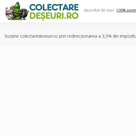
Skip
to
dezvoltat de asoc.
100% pent
content
Susține colectaredeseuri.ro prin redirecționarea a 3,5% din impozit