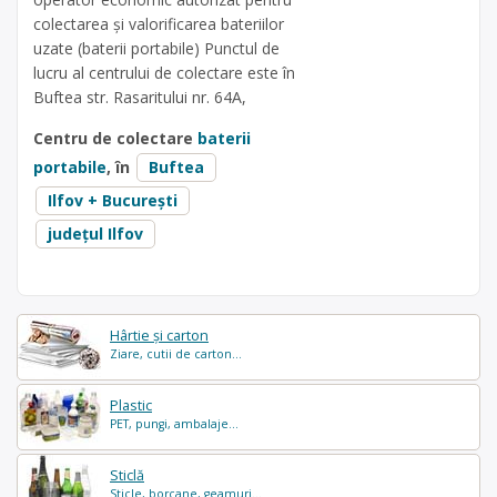
colectarea și valorificarea bateriilor
uzate (baterii portabile) Punctul de
lucru al centrului de colectare este în
Buftea str. Rasaritului nr. 64A,
Centru de colectare
baterii
portabile
, în
Buftea
Ilfov + București
județul Ilfov
Hârtie și carton
Ziare, cutii de carton...
Plastic
PET, pungi, ambalaje...
Sticlă
Sticle, borcane, geamuri...