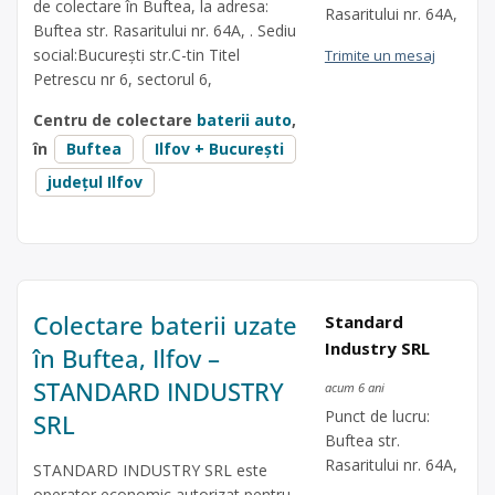
de colectare în Buftea, la adresa:
Rasaritului nr. 64A,
Buftea str. Rasaritului nr. 64A, . Sediu
social:București str.C-tin Titel
Trimite un mesaj
Petrescu nr 6, sectorul 6,
Centru de colectare
baterii auto
,
în
Buftea
Ilfov + București
județul Ilfov
Colectare baterii uzate
Standard
Industry SRL
în Buftea, Ilfov –
STANDARD INDUSTRY
acum 6 ani
Punct de lucru:
SRL
Buftea str.
Rasaritului nr. 64A,
STANDARD INDUSTRY SRL este
operator economic autorizat pentru