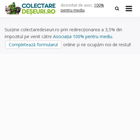
Skip
dezvoltat de asoc.
100%
to
pentru mediu
content
Susține colectaredeseuri.ro prin redirecționarea a 3,5% din
impozitul pe venit către
Asociația 100% pentru mediu
.
Completează formularul
online și ne ocupăm noi de restul!