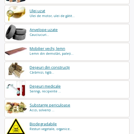
Ulei uzat
Ulei de motor, ulei de gătit...
Anvelope uzate
Cauciucuri...
Mobilier vechi, lemn
Lemn din demolări, paleți...
Deșeuri din construcții
Cărămizi, tiglă...
Deșeuri medicale
Seringi, recipente ...
Substanțe periculoase
Acizi, solvenți ...
Biodegradabile
Resturi vegetale, organice..