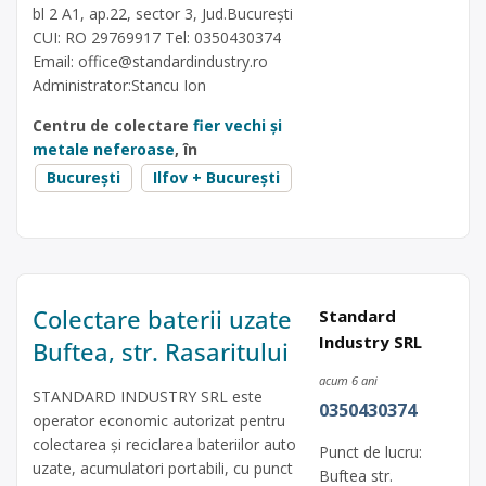
bl 2 A1, ap.22, sector 3, Jud.București
CUI: RO 29769917 Tel: 0350430374
Email:
office@standardindustry.ro
Administrator:Stancu Ion
Centru de colectare
fier vechi și
metale neferoase
, în
București
Ilfov + București
Colectare baterii uzate
Standard
Industry SRL
Buftea, str. Rasaritului
acum 6 ani
STANDARD INDUSTRY SRL este
0350430374
operator economic autorizat pentru
colectarea și reciclarea bateriilor auto
Punct de lucru:
uzate, acumulatori portabili, cu punct
Buftea str.