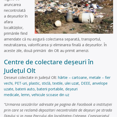
aruncarea
necontrolată
a deșeurilor în
afara
localităților,
primăriile fiind
amendate că nu asigură colectarea separată, transportul,
neutralizarea, valorificarea şi eliminarea finală a deşeurilor. În
aceste zile, două primării din Olt au primit amenzi.
Centre de colectare deşeuri în
Județul Olt
Deseuri colectate in Județul Olt:
hârtie – cartoane
,
metale – fier
vechi
,
PET-uri
,
plastic
,
sticlă
,
textile
,
ulei uzat
,
DEEE
,
anvelope
uzate
,
baterii auto
,
baterii portabile
,
deșeuri
medicale
,
lemn
,
vehicule scoase din uz
“Urmarea sesizărilor adresate pe pagina de Facebook a instituţiei
prin care se reclamă depozitari necontrolate de deşeuri pe strada
Digului si in zona Parcului din localitatea Coteana, Comisariatul