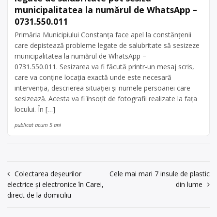
municipalitatea la numărul de WhatsApp –
0731.550.011
Primăria Municipiului Constanța face apel la constănțenii
care depistează probleme legate de salubritate să sesizeze
municipalitatea la numărul de WhatsApp –
0731.550.011. Sesizarea va fi făcută printr-un mesaj scris,
care va conține locația exactă unde este necesară
intervenția, descrierea situației și numele persoanei care
sesizează. Acesta va fi însoțit de fotografii realizate la fața
locului. În […]
publicat acum 5 ani
Navigare
Colectarea deșeurilor
Cele mai mari 7 insule de plastic
electrice și electronice în Carei,
din lume
în
direct de la domiciliu
articole