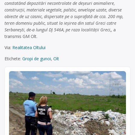
constatănd depozitări necontrolate de deşeuri animaliere,
construcţii, materiale vegetale, palstic, anvelope uzate, diverse
obiecte de uz casnic, dispersate pe o suprafată de cca. 200 mp,
teren domeniu public, situat la ieşirea din satul Greci catre
Serbaneşti, de-a lungul DJ 546A, pe raza localităţii Greci,,
a
transmis GM Olt.
Via:
Realitatea Oltului
Etichete:
Gropi de gunoi
,
Olt