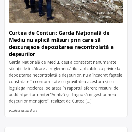
Curtea de Conturi: Garda Națională de
Mediu nu aplică măsuri prin care să
descurajeze depozitarea necontrolată a
deşeurilor
Garda Naţională de Mediu, deşi a constatat nenumărate
situaţii de încălcare a reglementărilor aplicabile cu privire la
depozitarea necontrolată a deşeurilor, nu a încadrat faptele
constatate în conformitate cu gravitatea acestora şi cu
legislaţia incidentă, se arată în raportul aferent misiunii de
audit al performanţei ”Analiză şi diagnoză în gestionarea
deşeurilor menajere”, realizat de Curtea […]
publicat acum 5 ani