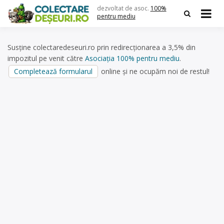
Skip
dezvoltat de asoc.
100%
to
pentru mediu
content
Susține colectaredeseuri.ro prin redirecționarea a 3,5% din
impozitul pe venit către
Asociația 100% pentru mediu
.
Completează formularul
online și ne ocupăm noi de restul!