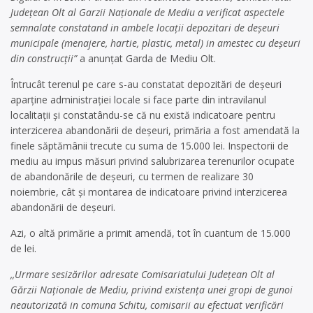
Judeţean Olt al Garzii Naţionale de Mediu a verificat aspectele
semnalate constatand in ambele locaţii depozitari de deşeuri
municipale (menajere, hartie, plastic, metal) in amestec cu deşeuri
din construcţii”
a anunțat Garda de Mediu Olt.
Întrucât terenul pe care s-au constatat depozitări de deşeuri
aparţine administrației locale si face parte din intravilanul
localitaţii și constatându-se că nu există indicatoare pentru
interzicerea abandonării de deşeuri, primăria a fost amendată la
finele săptămânii trecute cu suma de 15.000 lei. Inspectorii de
mediu au impus măsuri privind salubrizarea terenurilor ocupate
de abandonările de deşeuri, cu termen de realizare 30
noiembrie, cât și montarea de indicatoare privind interzicerea
abandonării de deşeuri.
Azi, o altă primărie a primit amendă, tot în cuantum de 15.000
de lei.
,,Urmare sesizărilor adresate Comisariatului Judeţean Olt al
Gărzii Naţionale de Mediu, privind existenţa unei gropi de gunoi
neautorizată in comuna Schitu, comisarii au efectuat verificări