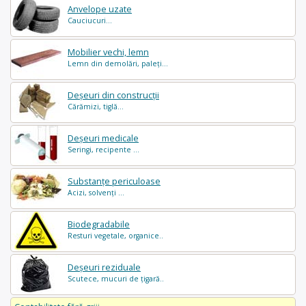
Anvelope uzate
Cauciucuri...
Mobilier vechi, lemn
Lemn din demolări, paleți...
Deșeuri din construcții
Cărămizi, tiglă...
Deșeuri medicale
Seringi, recipente ...
Substanțe periculoase
Acizi, solvenți ...
Biodegradabile
Resturi vegetale, organice..
Deșeuri reziduale
Scutece, mucuri de țigară..