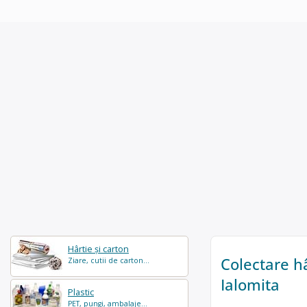
Hârtie și carton
Colectare hâ
Ziare, cutii de carton...
Ialomita
Plastic
PET, pungi, ambalaje...