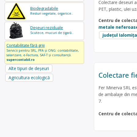
Colectare deseuri ac
Biodegradabile
PET, plastic, ulei u
Resturi vegetale, organice..
Centru de colect
metale neferoas
Deșeuri reziduale
Scutece, mucuri de țigară..
județul Ialomița
Contabilitate fără griji
Servicii pentru SRL, PFA și ONG: contabilitate,
salarizare, e-Factura, SAF-T și consultanță.
supercontabil.ro
Alte tipuri de deșeuri
Colectare fi
Agricultura ecologică
Fer Minerva SRL est
de ambalaje din metal
7.
Centru de colect