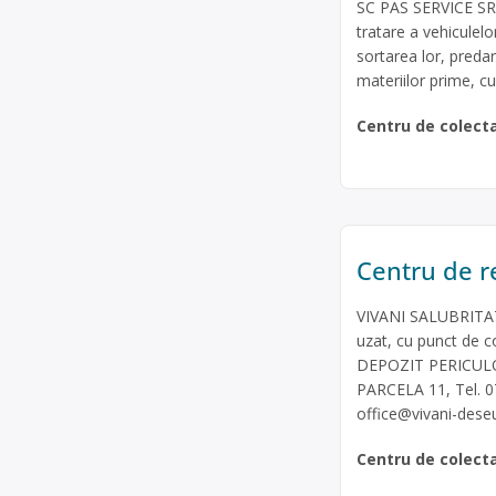
SC PAS SERVICE SRL 
tratare a vehicule
sortarea lor, predare
materiilor prime, cu
Centru de colect
Centru de re
VIVANI SALUBRITATE
uzat, cu punct de c
DEPOZIT PERICULOAS
PARCELA 11, Tel. 
office@vivani-deseu
Centru de colect