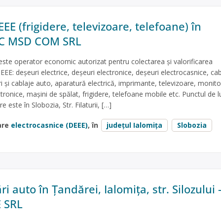
EE (frigidere, televizoare, telefoane) în
 SC MSD COM SRL
e operator economic autorizat pentru colectarea și valorificarea
EEE: deșeuri electrice, deșeuri electronice, deșeuri electrocasnice, cab
ri și cablaje auto, aparatură electrică, imprimante, televizoare, monito
ctronice, mașini de spălat, frigidere, telefoane mobile etc. Punctul de l
e este în Slobozia, Str. Filaturii, […]
are
electrocasnice (DEEE)
, în
județul Ialomița
Slobozia
auto în Țandărei, Ialomița, str. Silozului 
E SRL