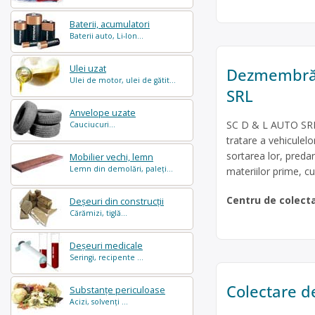
Baterii, acumulatori
Baterii auto, Li-Ion...
Ulei uzat
Dezmembrări
Ulei de motor, ulei de gătit...
SRL
Anvelope uzate
SC D & L AUTO SRL 
Cauciucuri...
tratare a vehicule
sortarea lor, predare
Mobilier vechi, lemn
Lemn din demolări, paleți...
materiilor prime, cu
Centru de colect
Deșeuri din construcții
Cărămizi, tiglă...
Deșeuri medicale
Seringi, recipente ...
Colectare de
Substanțe periculoase
Acizi, solvenți ...