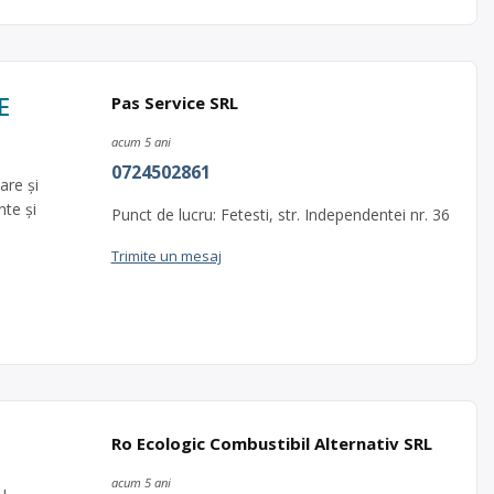
E
Pas Service SRL
acum 5 ani
0724502861
are şi
te și
Punct de lucru: Fetesti, str. Independentei nr. 36
Trimite un mesaj
Ro Ecologic Combustibil Alternativ SRL
acum 5 ani
u