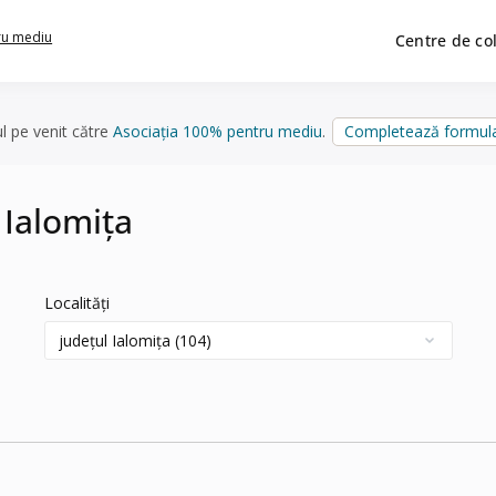
ru mediu
Centre de co
ul pe venit către
Asociația 100% pentru mediu
.
Completează formula
 Ialomița
Localități