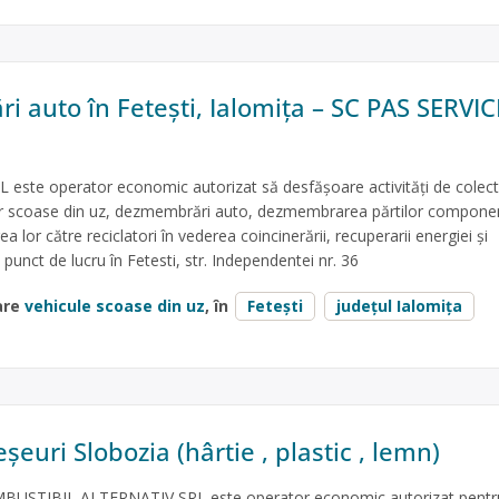
 auto în Fetești, Ialomița – SC PAS SERVIC
este operator economic autorizat să desfăşoare activităţi de colect
lor scoase din uz, dezmembrări auto, dezmembrarea părtilor componen
a lor către reciclatori în vederea coincinerării, recuperarii energiei și
 punct de lucru în Fetesti, str. Independentei nr. 36
are
vehicule scoase din uz
, în
Fetești
județul Ialomița
șeuri Slobozia (hârtie , plastic , lemn)
USTIBIL ALTERNATIV SRL este operator economic autorizat pentr