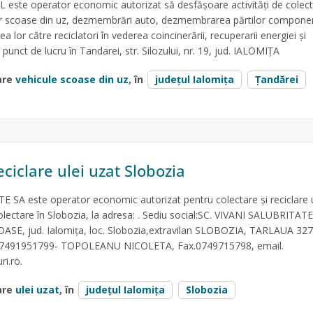
este operator economic autorizat să desfăşoare activităţi de colect
lor scoase din uz, dezmembrări auto, dezmembrarea părtilor componen
a lor către reciclatori în vederea coincinerării, recuperarii energiei și
 punct de lucru în Tandarei, str. Silozului, nr. 19, jud. IALOMIŢA
are
vehicule scoase din uz
, în
județul Ialomița
Țandărei
ciclare ulei uzat Slobozia
 SA este operator economic autorizat pentru colectare și reciclare u
olectare în Slobozia, la adresa: . Sediu social:SC. VIVANI SALUBRITATE
E, jud. Ialomița, loc. Slobozia,extravilan SLOBOZIA, TARLAUA 327
07491951799- TOPOLEANU NICOLETA, Fax.0749715798, email.
ri.ro
.
are
ulei uzat
, în
județul Ialomița
Slobozia