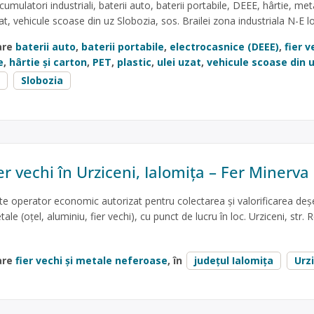
umulatori industriali, baterii auto, baterii portabile, DEEE, hârtie, met
zat, vehicule scoase din uz Slobozia, sos. Brailei zona industriala N-E l
are
baterii auto
,
baterii portabile
,
electrocasnice (DEEE)
,
fier v
e
,
hârtie și carton
,
PET
,
plastic
,
ulei uzat
,
vehicule scoase din 
Slobozia
er vechi în Urziceni, Ialomița – Fer Minerva
e operator economic autorizat pentru colectarea și valorificarea deșe
e (oțel, aluminiu, fier vechi), cu punct de lucru în loc. Urziceni, str. R
are
fier vechi și metale neferoase
, în
județul Ialomița
Urz