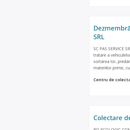
Dezmembrări
SRL
SC PAS SERVICE SRL 
tratare a vehicule
sortarea lor, predare
materiilor prime, cu
Centru de colect
Colectare de
RO ECOLOGIC COMB