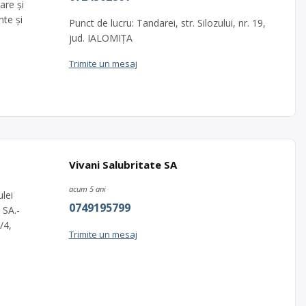
are şi
te și
Punct de lucru: Tandarei, str. Silozului, nr. 19,
jud. IALOMIŢA
Trimite un mesaj
Vivani Salubritate SA
acum 5 ani
lei
0749195799
 SA.-
/4,
Trimite un mesaj