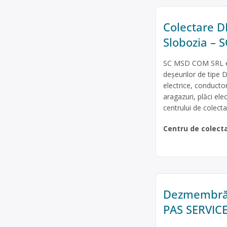
Colectare DE
Slobozia –
SC MSD COM SRL est
deșeurilor de tipe D
electrice, conducto
aragazuri, plăci ele
centrului de colectar
Centru de colect
Dezmembrări 
PAS SERVIC