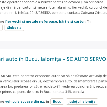
ste operator economic autorizat pentru colectarea și valorificarea
je din hârtie, carton și metale (oțel, aluminiu, fier vechi), cu punct de
 Amara nr. 1, tel/fax: 0243/236552, persoana contact: Coteanu Cristian.
are
fier vechi și metale neferoase
,
hârtie și carton
, în
Slobozia
 auto în Bucu, Ialomița – SC AUTO SERVO
 SRL este operator economic autorizat să desfăşoare activităţi de
e a vehiculelor scoase din uz, dezmembrări auto, dezmembrarea părtil
ea lor, predarea lor către reciclatori în vederea coincinerării, recuper
or prime, cu punct de lucru în Bucu, tarlaua 345, parcela 1
are
vehicule scoase din uz
, în
Bucu
județul Ialomița