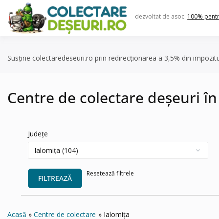
Skip
to
dezvoltat de asoc.
100% pent
content
Susține colectaredeseuri.ro prin redirecționarea a 3,5% din impozit
Centre de colectare deșeuri în
Județe
Resetează filtrele
FILTREAZĂ
Acasă
Centre de colectare
Ialomița