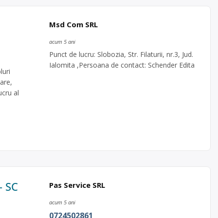
Msd Com SRL
acum 5 ani
Punct de lucru: Slobozia, Str. Filaturii, nr.3, Jud.
Ialomita ,Persoana de contact: Schender Edita
luri
are,
ucru al
– SC
Pas Service SRL
acum 5 ani
0724502861