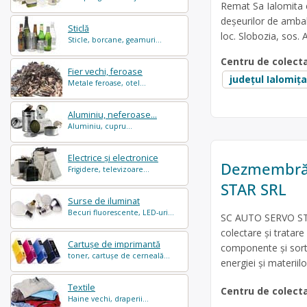
Remat Sa Ialomita e
deșeurilor de ambala
Sticlă
loc. Slobozia, sos.
Sticle, borcane, geamuri...
Centru de colect
Fier vechi, feroase
județul Ialomița
Metale feroase, otel...
Aluminiu, neferoase...
Aluminiu, cupru...
Electrice și electronice
Dezmembrări
Frigidere, televizoare...
STAR SRL
Surse de iluminat
Becuri fluorescente, LED-uri...
SC AUTO SERVO STAR
colectare şi tratar
Cartușe de imprimantă
componente și sortar
toner, cartușe de cerneală...
energiei și materiil
Textile
Centru de colect
Haine vechi, draperii...