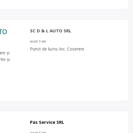
UTO
SC D & L AUTO SRL
acum 5 ani
Punct de lucru: loc. Cosereni
re şi
te și
Pas Service SRL
acum 5 ani