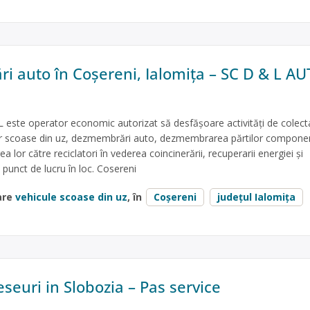
 auto în Coșereni, Ialomița – SC D & L A
este operator economic autorizat să desfăşoare activităţi de colecta
lor scoase din uz, dezmembrări auto, dezmembrarea părtilor componen
a lor către reciclatori în vederea coincinerării, recuperarii energiei și
 punct de lucru în loc. Cosereni
are
vehicule scoase din uz
, în
Coșereni
județul Ialomița
seuri in Slobozia – Pas service