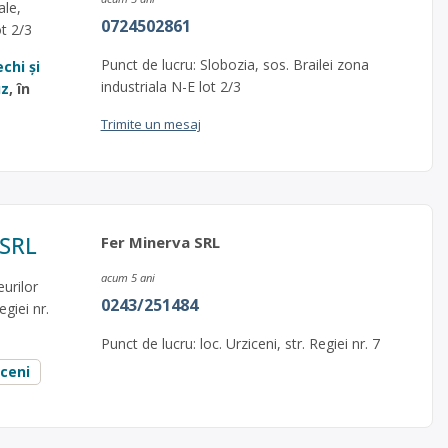
ale,
0724502861
ot 2/3
Punct de lucru: Slobozia, sos. Brailei zona
echi și
industriala N-E lot 2/3
uz
, în
Trimite un mesaj
 SRL
Fer Minerva SRL
acum 5 ani
urilor
0243/251484
egiei nr.
Punct de lucru: loc. Urziceni, str. Regiei nr. 7
iceni