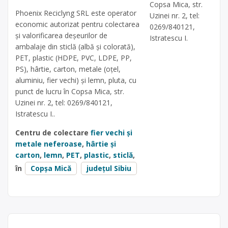
Copsa Mica, str.
Phoenix Reciclyng SRL este operator
Uzinei nr. 2, tel:
economic autorizat pentru colectarea
0269/840121,
și valorificarea deșeurilor de
Istratescu I.
ambalaje din sticlă (albă și colorată),
PET, plastic (HDPE, PVC, LDPE, PP,
PS), hârtie, carton, metale (oțel,
aluminiu, fier vechi) și lemn, pluta, cu
punct de lucru în Copsa Mica, str.
Uzinei nr. 2, tel: 0269/840121,
Istratescu I..
Centru de colectare
fier vechi și
metale neferoase
,
hârtie și
carton
,
lemn
,
PET
,
plastic
,
sticlă
,
în
Copșa Mică
județul Sibiu