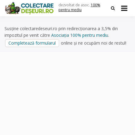
Skip
dezvoltat de asoc.
100%
to
pentru mediu
content
Susține colectaredeseuri.ro prin redirecționarea a 3,5% din
impozitul pe venit către
Asociația 100% pentru mediu
.
Completează formularul
online și ne ocupăm noi de restul!