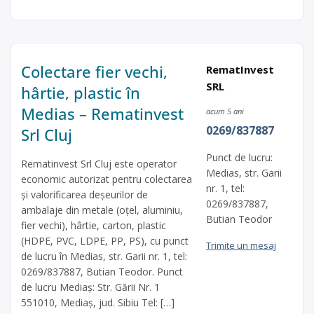
Colectare fier vechi,
RematInvest
SRL
hârtie, plastic în
Medias – Rematinvest
acum 5 ani
0269/837887
Srl Cluj
Punct de lucru:
Rematinvest Srl Cluj este operator
Medias, str. Garii
economic autorizat pentru colectarea
nr. 1, tel:
și valorificarea deșeurilor de
0269/837887,
ambalaje din metale (oțel, aluminiu,
Butian Teodor
fier vechi), hârtie, carton, plastic
(HDPE, PVC, LDPE, PP, PS), cu punct
Trimite un mesaj
de lucru în Medias, str. Garii nr. 1, tel:
0269/837887, Butian Teodor. Punct
de lucru Mediaș: Str. Gării Nr. 1
551010, Mediaș, jud. Sibiu Tel: […]