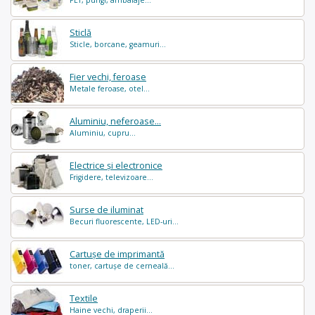
PET, pungi, ambalaje...
Sticlă
Sticle, borcane, geamuri...
Fier vechi, feroase
Metale feroase, otel...
Aluminiu, neferoase...
Aluminiu, cupru...
Electrice și electronice
Frigidere, televizoare...
Surse de iluminat
Becuri fluorescente, LED-uri...
Cartușe de imprimantă
toner, cartușe de cerneală...
Textile
Haine vechi, draperii...