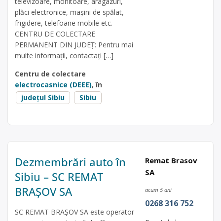
televizoare, monitoare, aragazuri,
plăci electronice, mașini de spălat,
frigidere, telefoane mobile etc.
CENTRU DE COLECTARE
PERMANENT DIN JUDEŢ: Pentru mai
multe informații, contactați […]
Centru de colectare
electrocasnice (DEEE)
, în
județul Sibiu
Sibiu
Dezmembrări auto în
Remat Brasov
SA
Sibiu – SC REMAT
BRAŞOV SA
acum 5 ani
0268 316 752
SC REMAT BRAŞOV SA este operator