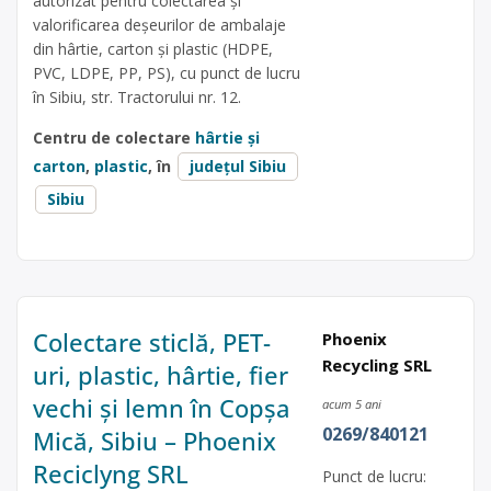
autorizat pentru colectarea și
valorificarea deșeurilor de ambalaje
din hârtie, carton și plastic (HDPE,
PVC, LDPE, PP, PS), cu punct de lucru
în Sibiu, str. Tractorului nr. 12.
Centru de colectare
hârtie și
carton
,
plastic
, în
județul Sibiu
Sibiu
Colectare sticlă, PET-
Phoenix
Recycling SRL
uri, plastic, hârtie, fier
vechi și lemn în Copșa
acum 5 ani
0269/840121
Mică, Sibiu – Phoenix
Reciclyng SRL
Punct de lucru: