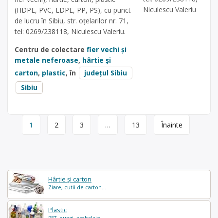
Niculescu Valeriu
(HDPE, PVC, LDPE, PP, PS), cu punct
de lucru în Sibiu, str. oțelarilor nr. 71,
tel: 0269/238118, Niculescu Valeriu.
Centru de colectare
fier vechi și
metale neferoase
,
hârtie și
carton
,
plastic
, în
județul Sibiu
Sibiu
Page
1
2
3
…
13
Înainte
navigation
Hârtie și carton
Ziare, cutii de carton...
Plastic