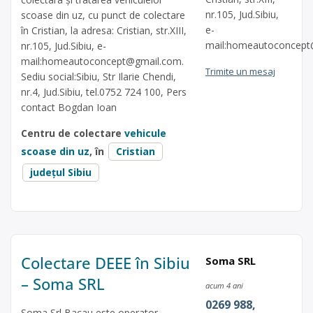
nr.105, Jud.Sibiu,
scoase din uz, cu punct de colectare
e-
în Cristian, la adresa: Cristian, str.XIII,
mail:
homeautoconcept
nr.105, Jud.Sibiu, e-
mail:
homeautoconcept@gmail.com
.
Trimite un mesaj
Sediu social:Sibiu, Str Ilarie Chendi,
nr.4, Jud.Sibiu, tel.0752 724 100, Pers
contact Bogdan Ioan
Centru de colectare
vehicule
scoase din uz
, în
Cristian
județul Sibiu
Colectare DEEE în Sibiu
Soma SRL
– Soma SRL
acum 4 ani
0269 988,
Soma Srl Bacau este operator