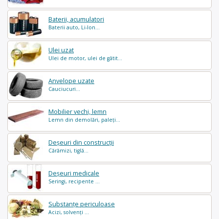
Baterii, acumulatori
Baterii auto, Li-Ion...
Ulei uzat
Ulei de motor, ulei de gătit...
Anvelope uzate
Cauciucuri...
Mobilier vechi, lemn
Lemn din demolări, paleți...
Deșeuri din construcții
Cărămizi, tiglă...
Deșeuri medicale
Seringi, recipente ...
Substanțe periculoase
Acizi, solvenți ...