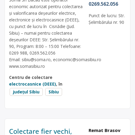
0269.562.056
economic autorizat pentru colectarea
și valorificarea deșeurilor electrice,
Punct de lucru: Str.
electronice și electrocasnice (DEEE),
Șelimbărului nr. 90
cu punct de lucru în Cisnădie (Jud.
Sibiu) – numai pentru colectarea
deșeurilor DEEE: Str. Șelimbărului nr.
90, Program: 8:00 – 15:00 Telefoane:
0269 988, 0269.562.056
Email:
sibiu@soma.ro
,
economic@somasibiu.ro
www.somasibiu.ro
Centru de colectare
electrocasnice (DEEE)
, în
județul Sibiu
Sibiu
Colectare fier vechi,
Remat Brasov