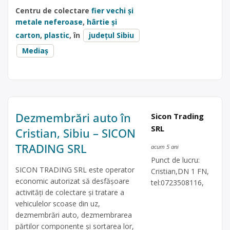
Centru de colectare
fier vechi și
metale neferoase
,
hârtie și
carton
,
plastic
, în
județul Sibiu
Mediaș
Dezmembrări auto în
Sicon Trading
SRL
Cristian, Sibiu – SICON
TRADING SRL
acum 5 ani
Punct de lucru:
SICON TRADING SRL este operator
Cristian,DN 1 FN,
economic autorizat să desfăşoare
tel:0723508116,
activităţi de colectare şi tratare a
vehiculelor scoase din uz,
dezmembrări auto, dezmembrarea
părtilor componente și sortarea lor,