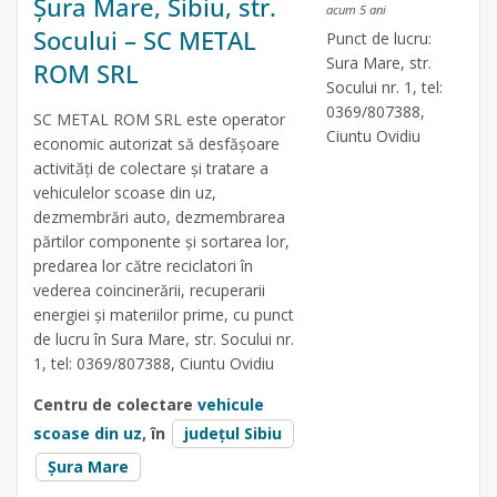
Șura Mare, Sibiu, str.
acum 5 ani
Socului – SC METAL
Punct de lucru:
Sura Mare, str.
ROM SRL
Socului nr. 1, tel:
0369/807388,
SC METAL ROM SRL este operator
Ciuntu Ovidiu
economic autorizat să desfăşoare
activităţi de colectare şi tratare a
vehiculelor scoase din uz,
dezmembrări auto, dezmembrarea
părtilor componente și sortarea lor,
predarea lor către reciclatori în
vederea coincinerării, recuperarii
energiei și materiilor prime, cu punct
de lucru în Sura Mare, str. Socului nr.
1, tel: 0369/807388, Ciuntu Ovidiu
Centru de colectare
vehicule
scoase din uz
, în
județul Sibiu
Șura Mare