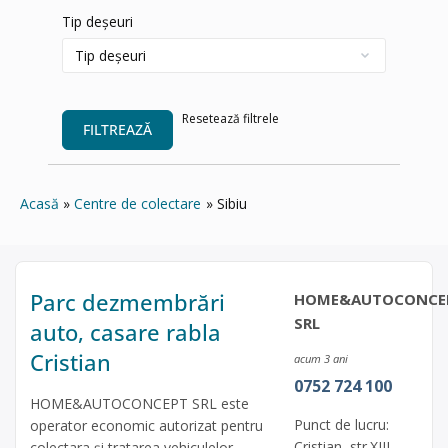
Tip deșeuri
Resetează filtrele
FILTREAZĂ
Acasă
Centre de colectare
Sibiu
Parc dezmembrări
HOME&AUTOCONCE
SRL
auto, casare rabla
Cristian
acum 3 ani
0752 724 100
HOME&AUTOCONCEPT SRL este
Punct de lucru:
operator economic autorizat pentru
Cristian, str.XIII,
colectara și tratarea vehiculelor