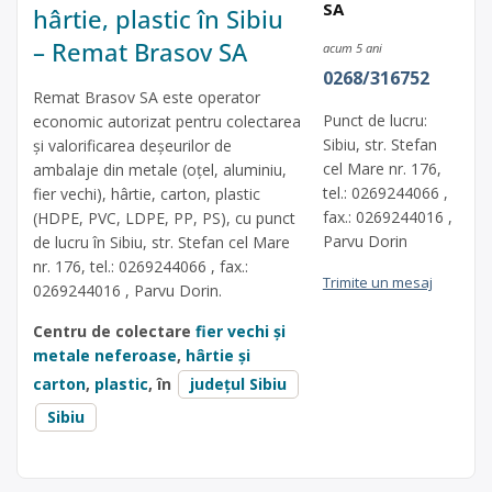
SA
hârtie, plastic în Sibiu
– Remat Brasov SA
acum 5 ani
0268/316752
Remat Brasov SA este operator
Punct de lucru:
economic autorizat pentru colectarea
Sibiu, str. Stefan
și valorificarea deșeurilor de
cel Mare nr. 176,
ambalaje din metale (oțel, aluminiu,
tel.: 0269244066 ,
fier vechi), hârtie, carton, plastic
fax.: 0269244016 ,
(HDPE, PVC, LDPE, PP, PS), cu punct
Parvu Dorin
de lucru în Sibiu, str. Stefan cel Mare
nr. 176, tel.: 0269244066 , fax.:
Trimite un mesaj
0269244016 , Parvu Dorin.
Centru de colectare
fier vechi și
metale neferoase
,
hârtie și
carton
,
plastic
, în
județul Sibiu
Sibiu