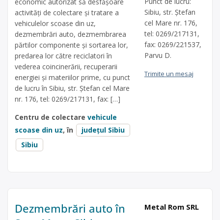
Punct de lucru:
economic autorizat să desfăşoare
Sibiu, str. Ştefan
activităţi de colectare şi tratare a
cel Mare nr. 176,
vehiculelor scoase din uz,
tel: 0269/217131,
dezmembrări auto, dezmembrarea
fax: 0269/221537,
părtilor componente și sortarea lor,
Parvu D.
predarea lor către reciclatori în
vederea coincinerării, recuperarii
Trimite un mesaj
energiei și materiilor prime, cu punct
de lucru în Sibiu, str. Ştefan cel Mare
nr. 176, tel: 0269/217131, fax: […]
Centru de colectare
vehicule
scoase din uz
, în
județul Sibiu
Sibiu
Dezmembrări auto în
Metal Rom SRL