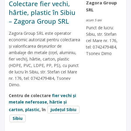
Colectare fier vechi,
Zagora Group
SRL
hârtie, plastic în Sibiu
– Zagora Group SRL
acum 5 ani
Punct de lucru:
Zagora Group SRL este operator
Sibiu, str. Stefan
economic autorizat pentru colectarea
cel Mare nr. 176,
și valorificarea deșeurilor de
tel: 0742479484,
ambalaje din metale (oțel, aluminiu,
Tsonev Dimo
fier vechi), hârtie, carton, plastic
(HDPE, PVC, LDPE, PP, PS), cu punct
de lucru în Sibiu, str. Stefan cel Mare
nr. 176, tel: 0742479484, Tsonev
Dimo.
Centru de colectare
fier vechi și
metale neferoase
,
hârtie și
carton
,
plastic
, în
județul Sibiu
Sibiu