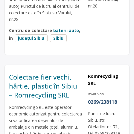
nr.28
auto) Punctul de lucru al centrului de
colectare este în Sibiu str.Varului,
nr.28
Centru de colectare
baterii auto
,
în
județul Sibiu
Sibiu
Colectare fier vechi,
Romrecycling
SRL
hârtie, plastic în Sibiu
– Romrecycling SRL
acum 5 ani
0269/238118
Romrecycling SRL este operator
Punct de lucru:
economic autorizat pentru colectarea
Sibiu, str.
și valorificarea deșeurilor de
Otelarilor nr. 71,
ambalaje din metale (oțel, aluminiu,
tel: 0269/238118,
fier vechi), hârtie, carton, plastic