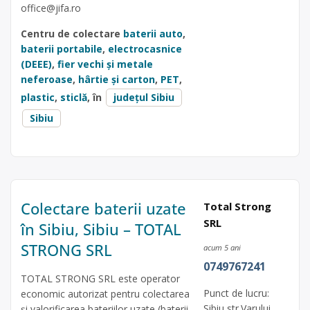
office@jifa.ro
Centru de colectare
baterii auto
,
baterii portabile
,
electrocasnice
(DEEE)
,
fier vechi și metale
neferoase
,
hârtie și carton
,
PET
,
plastic
,
sticlă
, în
județul Sibiu
Sibiu
Colectare baterii uzate
Total Strong
SRL
în Sibiu, Sibiu – TOTAL
STRONG SRL
acum 5 ani
0749767241
TOTAL STRONG SRL este operator
Punct de lucru:
economic autorizat pentru colectarea
Sibiu str.Varului,
și valorificarea bateriilor uzate (baterii