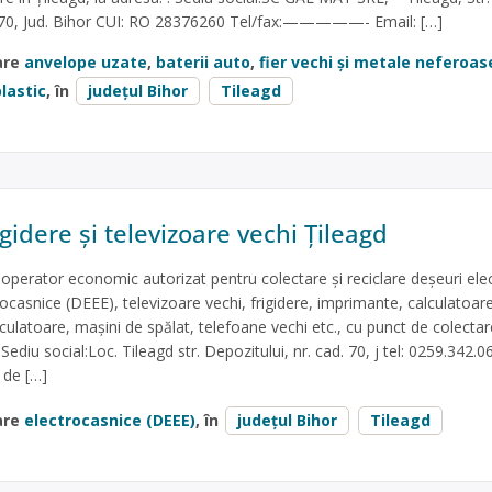
d.70, Jud. Bihor CUI: RO 28376260 Tel/fax:—————- Email: […]
are
anvelope uzate
,
baterii auto
,
fier vechi și metale neferoas
lastic
, în
județul Bihor
Tileagd
igidere și televizoare vechi Țileagd
erator economic autorizat pentru colectare și reciclare deșeuri elec
rocasnice (DEEE), televizoare vechi, frigidere, imprimante, calculatoare
latoare, mașini de spălat, telefoane vechi etc., cu punct de colectar
 Sediu social:Loc. Tileagd str. Depozitului, nr. cad. 70, j tel: 0259.342.0
 de […]
are
electrocasnice (DEEE)
, în
județul Bihor
Tileagd