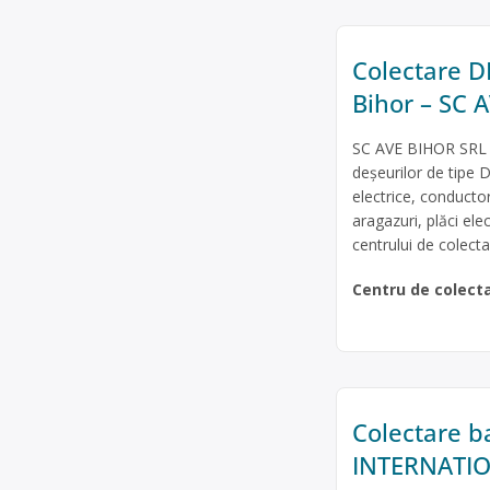
Colectare DE
Bihor – SC 
SC AVE BIHOR SRL e
deșeurilor de tipe D
electrice, conducto
aragazuri, plăci ele
centrului de colectar
Centru de colect
Colectare ba
INTERNATIO