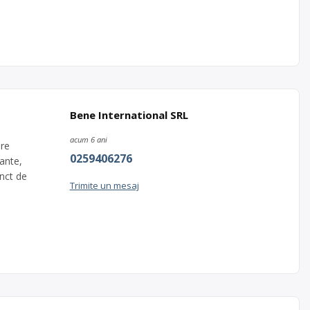
Bene International SRL
acum 6 ani
are
0259406276
mante,
unct de
Trimite un mesaj