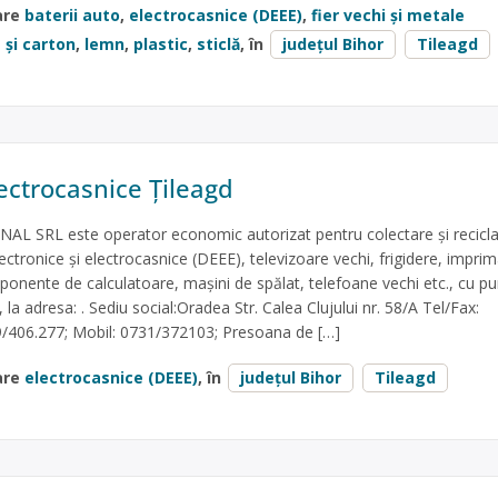
are
baterii auto
,
electrocasnice (DEEE)
,
fier vechi și metale
 și carton
,
lemn
,
plastic
,
sticlă
, în
județul Bihor
Tileagd
ectrocasnice Țileagd
 SRL este operator economic autorizat pentru colectare și recicl
lectronice și electrocasnice (DEEE), televizoare vechi, frigidere, impri
ponente de calculatoare, mașini de spălat, telefoane vechi etc., cu p
, la adresa: . Sediu social:Oradea Str. Calea Clujului nr. 58/A Tel/Fax:
/406.277; Mobil: 0731/372103; Presoana de […]
are
electrocasnice (DEEE)
, în
județul Bihor
Tileagd