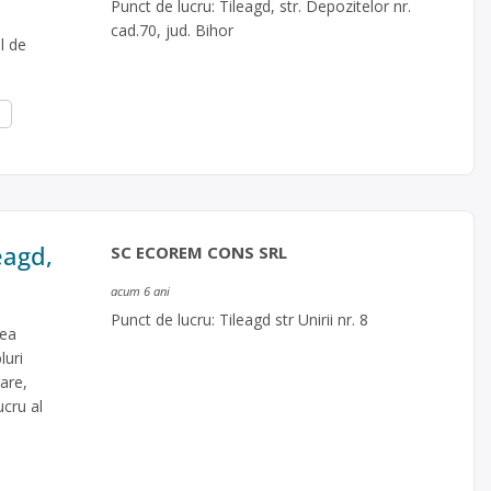
Punct de lucru: Tileagd, str. Depozitelor nr.
cad.70, jud. Bihor
ul de
eagd,
SC ECOREM CONS SRL
acum 6 ani
Punct de lucru: Tileagd str Unirii nr. 8
rea
luri
are,
ucru al