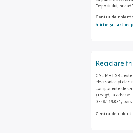
Depozitului, nr.ca
Centru de colect
hârtie și carton
,
p
Reciclare fr
GAL MAT SRL este op
electronice și elect
componente de calcu
Țileagd, la adresa: .
0748.119.031, pers.
Centru de colect