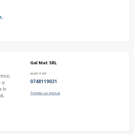
e
,
Gal Mat SRL
acum 6 ani
trice,
0748119031
 și
e în
Trimite un mesaj
68,