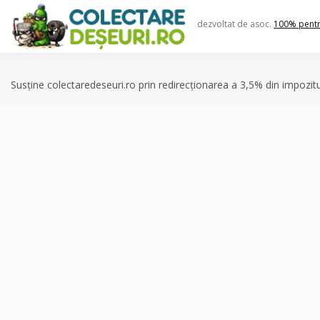
Skip
to
dezvoltat de asoc.
100% pent
content
Susține colectaredeseuri.ro prin redirecționarea a 3,5% din impozit