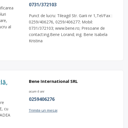
0731/372103
ficarea
luri
Punct de lucru: Tileagd Str. Garii nr 1,Tel/Fax :
are,
0259/406276, 0259/406277; Mobil:
ucru al
0731/372103; www.bene.ro; Presoane de
contact:ing.Bene Lorand; ing. Bene Isabela
Kristina
lă,
Bene International SRL
acum 6 ani
0259406276
are
E, cu
Trimite un mesaj
ORADEA