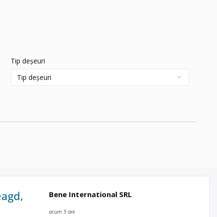
Tip deșeuri
eagd,
Bene International SRL
acum 5 ani