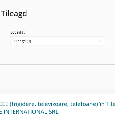
 Tileagd
Localități
EE (frigidere, televizoare, telefoane) în Til
NE INTERNATIONAL SRL