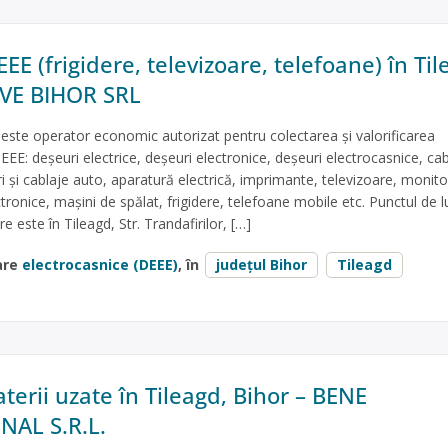
EE (frigidere, televizoare, telefoane) în Til
AVE BIHOR SRL
ste operator economic autorizat pentru colectarea și valorificarea
EEE: deșeuri electrice, deșeuri electronice, deșeuri electrocasnice, cab
ri și cablaje auto, aparatură electrică, imprimante, televizoare, monito
ctronice, mașini de spălat, frigidere, telefoane mobile etc. Punctul de l
e este în Tileagd, Str. Trandafirilor, […]
are
electrocasnice (DEEE)
, în
județul Bihor
Tileagd
terii uzate în Tileagd, Bihor – BENE
NAL S.R.L.