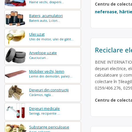
Haine vechi, draperii...
Centru de colect
neferoase
,
hârtie
Baterii, acumulatori
Baterii auto, Li-Ion...
Ulei uzat
Ulei de motor, ulei de gătit...
Reciclare el
Anvelope uzate
Cauciucuri...
BENE INTERNATIONAL
deșeuri electrice, e
Mobilier vechi, lemn
calculatoare și com
Lemn din demolări, paleți...
colectare în Țileagd
0259/406.276, 0259
Deșeuri din construcții
Cărămizi, tiglă...
Centru de colect
Deșeuri medicale
Seringi, recipente ...
Substanțe periculoase