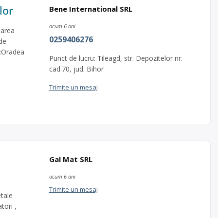
lor
Bene International SRL
acum 6 ani
larea
0259406276
 de
al:Oradea
Punct de lucru: Tileagd, str. Depozitelor nr.
cad.70, jud. Bihor
Trimite un mesaj
Gal Mat SRL
acum 6 ani
Trimite un mesaj
tale
tori ,