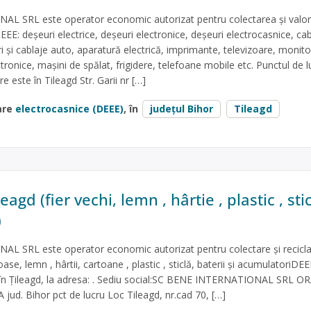
 SRL este operator economic autorizat pentru colectarea și valori
EEE: deșeuri electrice, deșeuri electronice, deșeuri electrocasnice, cab
ri și cablaje auto, aparatură electrică, imprimante, televizoare, monito
ctronice, mașini de spălat, frigidere, telefoane mobile etc. Punctul de l
e este în Tileagd Str. Garii nr […]
are
electrocasnice (DEEE)
, în
județul Bihor
Tileagd
eagd (fier vechi, lemn , hârtie , plastic , stic
)
 SRL este operator economic autorizat pentru colectare și recicl
ase, lemn , hârtii, cartoane , plastic , sticlă, baterii și acumulatoriDEE
 în Țileagd, la adresa: . Sediu social:SC BENE INTERNATIONAL SRL 
8 A jud. Bihor pct de lucru Loc Tileagd, nr.cad 70, […]