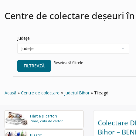
Centre de colectare deșeuri în
Județe
Resetează filtrele
FILTREAZĂ
Acasă
Centre de colectare
județul Bihor
Tileagd
Hârtie și carton
Colectare DE
Ziare, cutii de carton...
Bihor – BE
Plastic