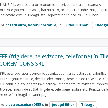
 S.R.L. este operator economic autorizat pentru colectarea și
lor uzate (baterii portabile, baterii auto, acumulatori industriali) Punct
e colectare este în Tileagd, str. Depozitelor nr. cad.70, jud. Bihor
are
baterii auto
,
baterii portabile
, în
județul Bihor
Tileagd
EE (frigidere, televizoare, telefoane) în Til
 ECOREM CONS SRL
 este operator economic autorizat pentru colectarea și valorifica
EEE: deșeuri electrice, deșeuri electronice, deșeuri electrocasnice, cab
ri și cablaje auto, aparatură electrică, imprimante, televizoare, monito
ctronice, mașini de spălat, frigidere, telefoane mobile etc. Punctul de l
e este în Tileagd str Unirii […]
are
electrocasnice (DEEE)
, în
județul Bihor
Tileagd