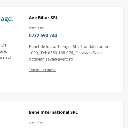
eagd,
Ave Bihor SRL
acum 6 ani
0732 690 744
luri
Punct de lucru: Tileagd, Str. Trandafirilor, nr.
are,
1099, Tel: 0359 188 076, Octavian Sava:
ucru al
octavian.sava@avero.ro
Trimite un mesaj
Bene International SRL
acum 6 ani