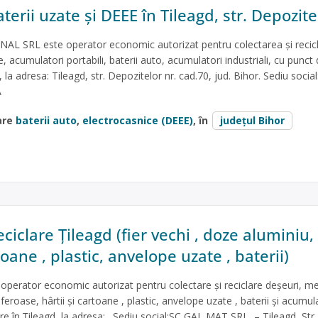
terii uzate și DEEE în Tileagd, str. Depozite
 SRL este operator economic autorizat pentru colectarea și recic
e, acumulatori portabili, baterii auto, acumulatori industriali, cu punct
, la adresa: Tileagd, str. Depozitelor nr. cad.70, jud. Bihor. Sediu soci
A
are
baterii auto
,
electrocasnice (DEEE)
, în
județul Bihor
ciclare Țileagd (fier vechi , doze aluminiu,
toane , plastic, anvelope uzate , baterii)
perator economic autorizat pentru colectare și reciclare deșeuri, me
eroase, hârtii și cartoane , plastic, anvelope uzate , baterii și acumula
e în Țileagd, la adresa: . Sediu social:SC GAL MAT SRL, – Tileagd, Str.