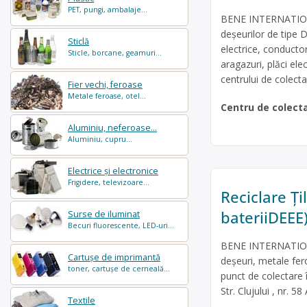
PET, pungi, ambalaje...
BENE INTERNATIONAL
deșeurilor de tipe D
Sticlă
electrice, conducto
Sticle, borcane, geamuri...
aragazuri, plăci ele
centrului de colectar
Fier vechi, feroase
Metale feroase, otel...
Centru de colect
Aluminiu, neferoase...
Aluminiu, cupru...
Electrice și electronice
Frigidere, televizoare...
Reciclare Țil
bateriiDEEE
Surse de iluminat
Becuri fluorescente, LED-uri...
BENE INTERNATIONAL
Cartușe de imprimantă
deșeuri, metale fero
toner, cartușe de cerneală...
punct de colectare
Str. Clujului , nr. 5
Textile