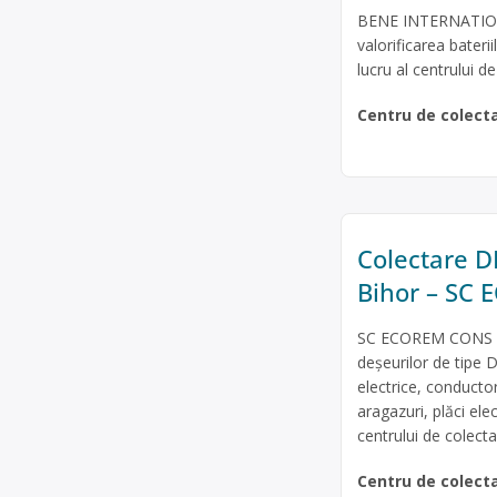
BENE INTERNATIONAL
valorificarea baterii
lucru al centrului d
Centru de colect
Colectare DE
Bihor – SC
SC ECOREM CONS SRL
deșeurilor de tipe D
electrice, conducto
aragazuri, plăci ele
centrului de colectar
Centru de colect