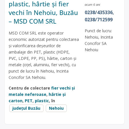
plastic, hârtie și fier
acum 6 ani
vechi în Nehoiu, Buzău
0238/435336,
0238/712599
– MSD COM SRL
Punct de lucru:
MSD COM SRL este operator
Nehoiu, Incinta
economic autorizat pentru colectarea
Concifor SA
și valorificarea deșeurilor de
Nehoiu
ambalaje din PET, plastic (HDPE,
PVC, LDPE, PP, PS), hârtie, carton și
metale (oțel, aluminiu, fier vechi), cu
punct de lucru în Nehoiu, Incinta
Concifor SA Nehoiu.
Centru de colectare
fier vechi și
metale neferoase
,
hârtie și
carton
,
PET
,
plastic
, în
județul Buzău
Nehoiu