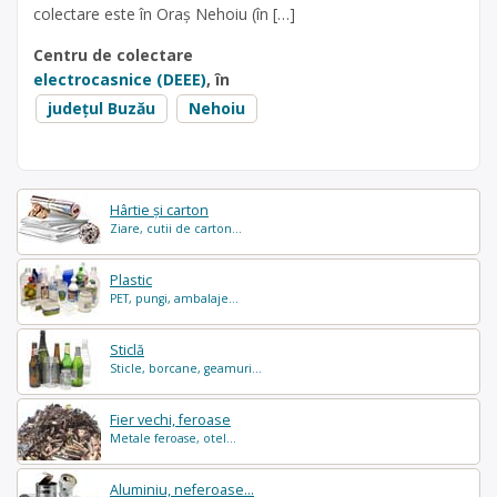
colectare este în Oraş Nehoiu (în […]
Centru de colectare
electrocasnice (DEEE)
, în
județul Buzău
Nehoiu
Hârtie și carton
Ziare, cutii de carton...
Plastic
PET, pungi, ambalaje...
Sticlă
Sticle, borcane, geamuri...
Fier vechi, feroase
Metale feroase, otel...
Aluminiu, neferoase...