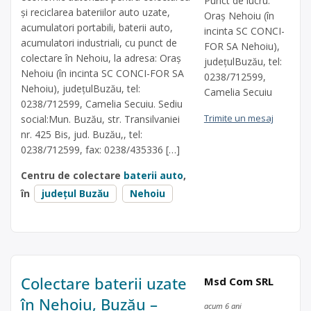
Punct de lucru:
și reciclarea bateriilor auto uzate,
Oraș Nehoiu (în
acumulatori portabili, baterii auto,
incinta SC CONCI-
acumulatori industriali, cu punct de
FOR SA Nehoiu),
colectare în Nehoiu, la adresa: Oraș
județulBuzău, tel:
Nehoiu (în incinta SC CONCI-FOR SA
0238/712599,
Nehoiu), județulBuzău, tel:
Camelia Secuiu
0238/712599, Camelia Secuiu. Sediu
Trimite un mesaj
social:Mun. Buzău, str. Transilvaniei
nr. 425 Bis, jud. Buzău,, tel:
0238/712599, fax: 0238/435336 […]
Centru de colectare
baterii auto
,
în
județul Buzău
Nehoiu
Colectare baterii uzate
Msd Com SRL
în Nehoiu, Buzău –
acum 6 ani