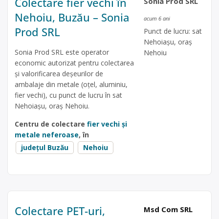
Colectare fier vechi în
Sonia Prod SRL
Nehoiu, Buzău – Sonia
acum 6 ani
Prod SRL
Punct de lucru: sat
Nehoiașu, oraș
Sonia Prod SRL este operator
Nehoiu
economic autorizat pentru colectarea
și valorificarea deșeurilor de
ambalaje din metale (oțel, aluminiu,
fier vechi), cu punct de lucru în sat
Nehoiașu, oraș Nehoiu.
Centru de colectare
fier vechi și
metale neferoase
, în
județul Buzău
Nehoiu
Colectare PET-uri,
Msd Com SRL