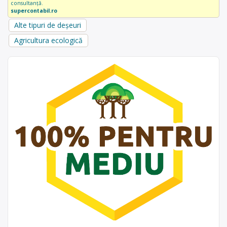
consultanță.
supercontabil.ro
Alte tipuri de deșeuri
Agricultura ecologică