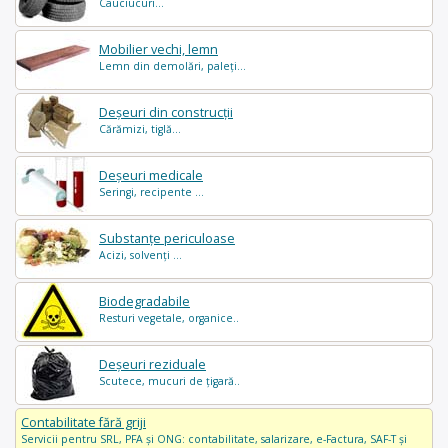
Cauciucuri...
Mobilier vechi, lemn
Lemn din demolări, paleți...
Deșeuri din construcții
Cărămizi, tiglă...
Deșeuri medicale
Seringi, recipente ...
Substanțe periculoase
Acizi, solvenți ...
Biodegradabile
Resturi vegetale, organice..
Deșeuri reziduale
Scutece, mucuri de țigară..
Contabilitate fără griji
Servicii pentru SRL, PFA și ONG: contabilitate, salarizare, e-Factura, SAF-T și