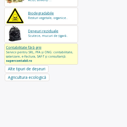
Acizi, solvenți ...
Biodegradabile
Resturi vegetale, organice..
Deșeuri reziduale
Scutece, mucuri de țigară..
Contabilitate fără griji
Servicii pentru SRL, PFA și ONG: contabilitate,
salarizare, e-Factura, SAF-T și consultanță.
supercontabil.ro
Alte tipuri de deșeuri
Agricultura ecologică