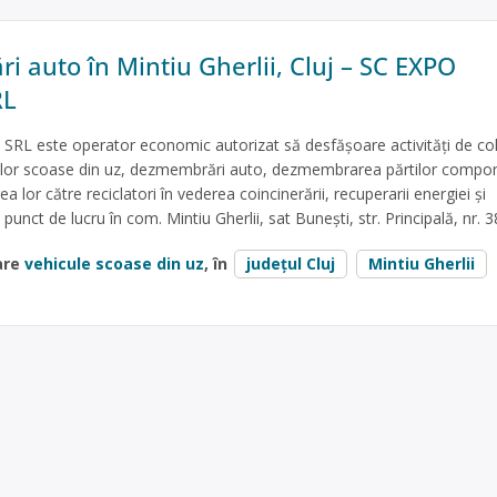
 auto în Mintiu Gherlii, Cluj – SC EXPO
RL
L este operator economic autorizat să desfăşoare activităţi de co
ulelor scoase din uz, dezmembrări auto, dezmembrarea părtilor compo
a lor către reciclatori în vederea coincinerării, recuperarii energiei și
 punct de lucru în com. Mintiu Gherlii, sat Bunești, str. Principală, nr. 
are
vehicule scoase din uz
, în
județul Cluj
Mintiu Gherlii