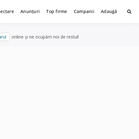
lectare
Anunțuri
Top firme
Campanii
Adaugă
rul
online și ne ocupăm noi de restul!