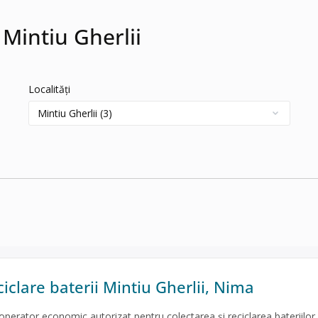
 Mintiu Gherlii
Localități
iclare baterii Mintiu Gherlii, Nima
erator economic autorizat pentru colectarea și reciclarea bateriilor