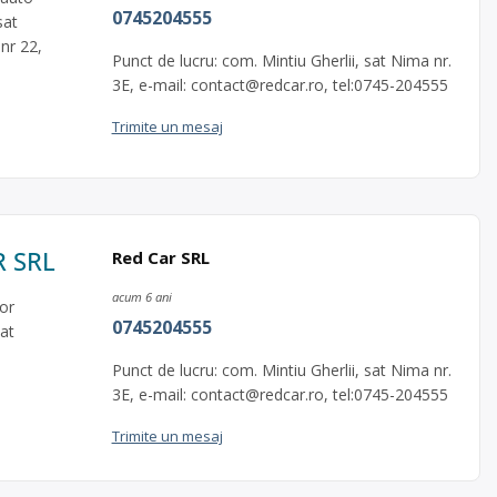
0745204555
sat
 nr 22,
Punct de lucru: com. Mintiu Gherlii, sat Nima nr.
3E, e-mail:
contact@redcar.ro
, tel:0745-204555
Trimite un mesaj
R SRL
Red Car SRL
acum 6 ani
or
0745204555
sat
Punct de lucru: com. Mintiu Gherlii, sat Nima nr.
3E, e-mail:
contact@redcar.ro
, tel:0745-204555
Trimite un mesaj