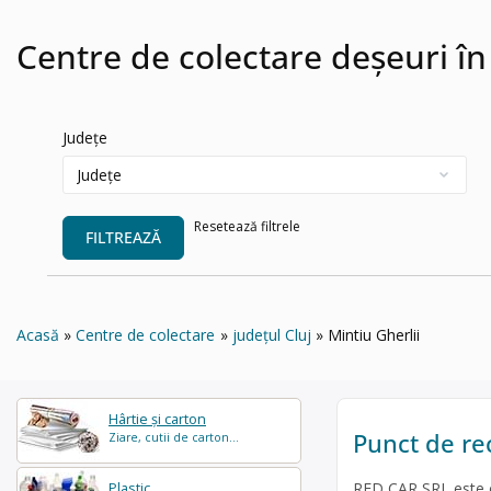
Centre de colectare deșeuri în
Județe
Resetează filtrele
FILTREAZĂ
Acasă
Centre de colectare
județul Cluj
Mintiu Gherlii
Hârtie și carton
Punct de rec
Ziare, cutii de carton...
RED CAR SRL este op
Plastic