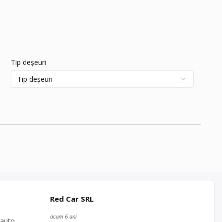
Tip deșeuri
Red Car SRL
acum 6 ani
 auto