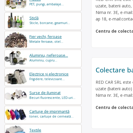
PET, pungi, ambalaje...
uzate, baterii auto,
Nima nr. 3E, e-mail
Sticlă
ap 18, e-mail:
conta
Sticle, borcane, geamuri...
Centru de colect
Fier vechi, feroase
Metale feroase, otel...
Aluminiu, neferoase...
Aluminiu, cupru...
Colectare ba
Electrice și electronice
Frigidere, televizoare...
RED CAR SRL este op
uzate (baterii auto)
Surse de iluminat
Nima nr. 3E, e-mail
Becuri fluorescente, LED-uri...
Centru de colect
Cartușe de imprimantă
toner, cartușe de cerneală...
Textile