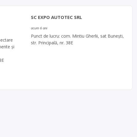
SC EXPO AUTOTEC SRL
acum 6 ani
Punct de lucru: com. Mintiu Gherlii, sat Bunești,
lectare
str. Principală, nr. 38E
nente și
38E