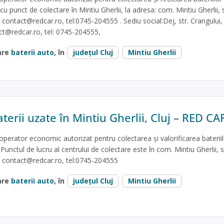
 cu punct de colectare în Mintiu Gherlii, la adresa: com. Mintiu Gherlii, 
:
contact@redcar.ro
, tel:0745-204555 . Sediu social:Dej, str. Crangului,
ct@redcar.ro
, tel: 0745-204555,
are
baterii auto
, în
județul Cluj
Mintiu Gherlii
terii uzate în Mintiu Gherlii, Cluj – RED CA
erator economic autorizat pentru colectarea și valorificarea bateriil
 Punctul de lucru al centrului de colectare este în com. Mintiu Gherlii, 
:
contact@redcar.ro
, tel:0745-204555
are
baterii auto
, în
județul Cluj
Mintiu Gherlii