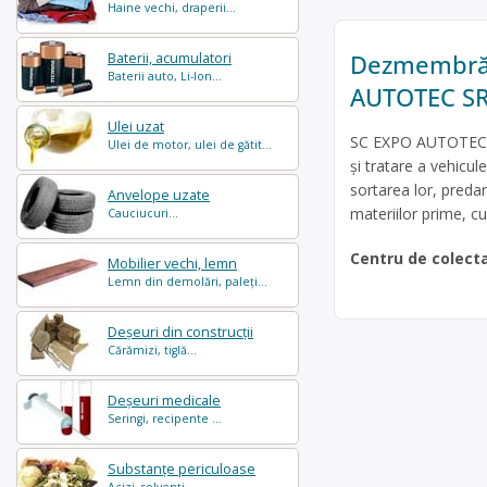
Haine vechi, draperii...
Dezmembrări
Baterii, acumulatori
Baterii auto, Li-Ion...
AUTOTEC S
Ulei uzat
SC EXPO AUTOTEC SR
Ulei de motor, ulei de gătit...
şi tratare a vehic
sortarea lor, predare
Anvelope uzate
materiilor prime, cu
Cauciucuri...
Centru de colect
Mobilier vechi, lemn
Lemn din demolări, paleți...
Deșeuri din construcții
Cărămizi, tiglă...
Deșeuri medicale
Seringi, recipente ...
Substanțe periculoase