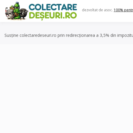
Skip
to
dezvoltat de asoc.
100% pent
content
Susține colectaredeseuri.ro prin redirecționarea a 3,5% din impozit