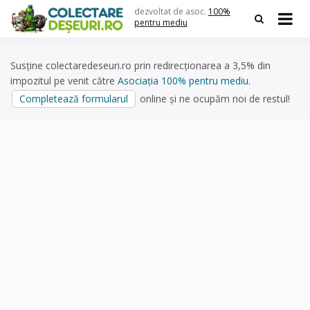
Skip
dezvoltat de asoc.
100%
to
pentru mediu
content
Susține colectaredeseuri.ro prin redirecționarea a 3,5% din
impozitul pe venit către
Asociația 100% pentru mediu
.
Completează formularul
online și ne ocupăm noi de restul!