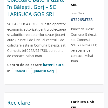
SRL
în Bălești, Gorj – SC
LARISUCA GOB SRL
acum 5 ani
0722654733
SC LARISUCA GOB SRL este operator
Punct de lucru:
economic autorizat pentru colectarea
Comuna Balesti,
și valorificarea bateriilor uzate (baterii
sat Cornesti;
auto) Punctul de lucru al centrului de
tel:0722/654733;
colectare este în Comuna Balesti, sat
persoana de
Cornesti; tel:0722/654733; persoana
contact: Mihai
de contact: Mihai Ioan
Ioan
Centru de colectare
baterii auto
,
în
Balesti
județul Gorj
Reciclare
Larisuca Gob
SRL