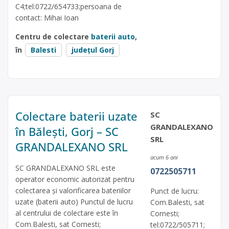
C4;tel:0722/654733;persoana de
contact: Mihai Ioan
Centru de colectare
baterii auto
,
în
Balesti
județul Gorj
Colectare baterii uzate
SC
GRANDALEXANO
în Bălești, Gorj – SC
SRL
GRANDALEXANO SRL
acum 6 ani
SC GRANDALEXANO SRL este
0722505711
operator economic autorizat pentru
colectarea și valorificarea bateriilor
Punct de lucru:
uzate (baterii auto) Punctul de lucru
Com.Balesti, sat
al centrului de colectare este în
Cornesti;
Com.Balesti, sat Cornesti;
tel:0722/505711;