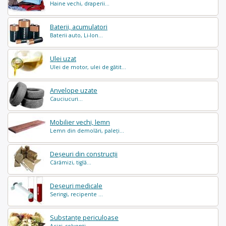
Haine vechi, draperii...
Baterii, acumulatori
Baterii auto, Li-Ion...
Ulei uzat
Ulei de motor, ulei de gătit...
Anvelope uzate
Cauciucuri...
Mobilier vechi, lemn
Lemn din demolări, paleți...
Deșeuri din construcții
Cărămizi, tiglă...
Deșeuri medicale
Seringi, recipente ...
Substanțe periculoase
Acizi, solvenți ...