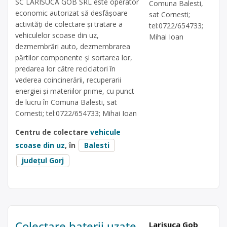
SC LARISUCA GOB SRL este operator
Comuna Balesti,
economic autorizat să desfăşoare
sat Cornesti;
activităţi de colectare şi tratare a
tel:0722/654733;
vehiculelor scoase din uz,
Mihai Ioan
dezmembrări auto, dezmembrarea
părtilor componente și sortarea lor,
predarea lor către reciclatori în
vederea coincinerării, recuperarii
energiei și materiilor prime, cu punct
de lucru în Comuna Balesti, sat
Cornesti; tel:0722/654733; Mihai Ioan
Centru de colectare
vehicule
scoase din uz
, în
Balesti
județul Gorj
Colectare baterii uzate
Larisuca Gob