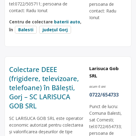
tel:0722/505711; persoana de
persoana de
contact: Radu Ionut
contact: Radu
Ionut
Centru de colectare
baterii auto
,
în
Balesti
județul Gorj
Colectare DEEE
Larisuca Gob
SRL
(frigidere, televizoare,
telefoane) în Bălești,
acum 6 ani
0722/654733
Gorj – SC LARISUCA
GOB SRL
Punct de lucru:
Comuna Balesti,
SC LARISUCA GOB SRL este operator
sat Cornesti;
economic autorizat pentru colectarea
tel:0722/654733;
și valorificarea deșeurilor de tipe
persoana de