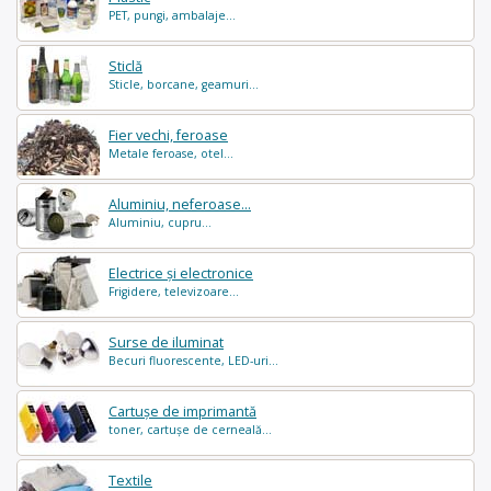
PET, pungi, ambalaje...
Sticlă
Sticle, borcane, geamuri...
Fier vechi, feroase
Metale feroase, otel...
Aluminiu, neferoase...
Aluminiu, cupru...
Electrice și electronice
Frigidere, televizoare...
Surse de iluminat
Becuri fluorescente, LED-uri...
Cartușe de imprimantă
toner, cartușe de cerneală...
Textile