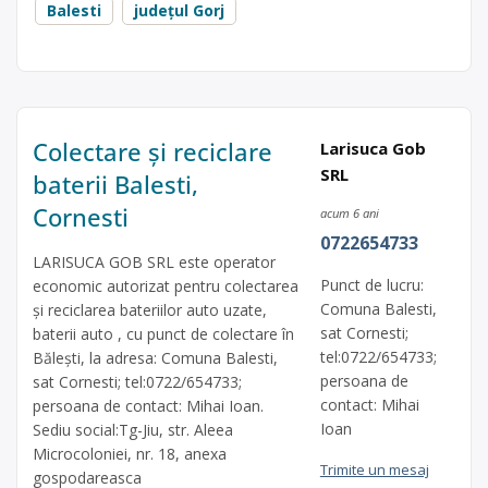
Balesti
județul Gorj
Colectare și reciclare
Larisuca Gob
SRL
baterii Balesti,
Cornesti
acum 6 ani
0722654733
LARISUCA GOB SRL este operator
Punct de lucru:
economic autorizat pentru colectarea
Comuna Balesti,
și reciclarea bateriilor auto uzate,
sat Cornesti;
baterii auto , cu punct de colectare în
tel:0722/654733;
Bălești, la adresa: Comuna Balesti,
persoana de
sat Cornesti; tel:0722/654733;
contact: Mihai
persoana de contact: Mihai Ioan.
Ioan
Sediu social:Tg-Jiu, str. Aleea
Microcoloniei, nr. 18, anexa
Trimite un mesaj
gospodareasca