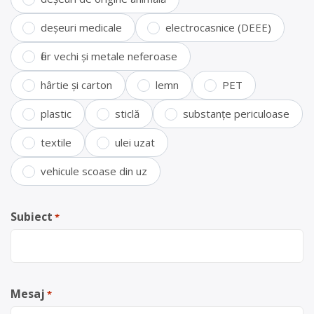
deșeuri medicale
electrocasnice (DEEE)
fier vechi și metale neferoase
hârtie și carton
lemn
PET
plastic
sticlă
substanțe periculoase
textile
ulei uzat
vehicule scoase din uz
Subiect
*
Mesaj
*