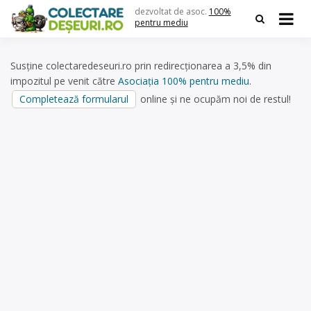
Skip
dezvoltat de asoc.
100%
to
pentru mediu
content
Susține colectaredeseuri.ro prin redirecționarea a 3,5% din
impozitul pe venit către
Asociația 100% pentru mediu
.
Completează formularul
online și ne ocupăm noi de restul!