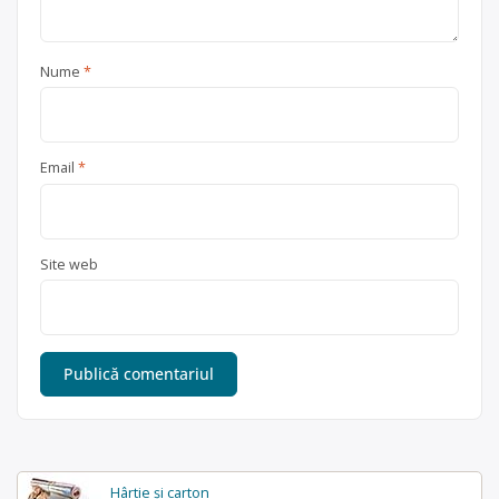
Nume
*
Email
*
Site web
Hârtie și carton