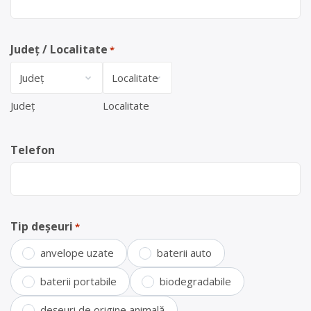
Județ / Localitate
*
Județ
Localitate
Telefon
Tip deșeuri
*
anvelope uzate
baterii auto
baterii portabile
biodegradabile
deșeuri de origine animală