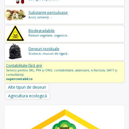
Substanțe periculoase
Acizi, solvenți ...
Biodegradabile
Resturi vegetale, organice..
Deșeuri reziduale
Scutece, mucuri de țigară..
Contabilitate fără griji
Servicii pentru SRL, PFA și ONG: contabilitate, salarizare, e-Factura, SAF-T și
consultanță.
supercontabil.ro
Alte tipuri de deșeuri
Agricultura ecologică