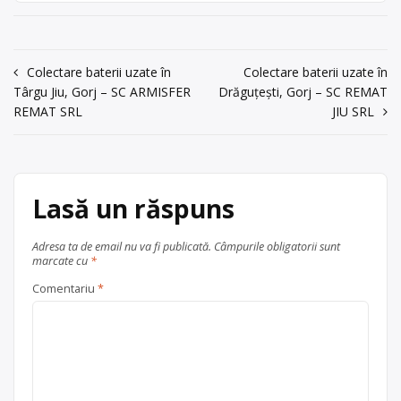
județul Gorj
colectare este în Dragotesti
acum 6 ani
Centru de colectare
baterii auto
,
în
Drăgotești
județul Gorj
Trimite un mesaj
Navigare
Colectare baterii uzate în
Colectare baterii uzate în
Târgu Jiu, Gorj – SC ARMISFER
Drăguțești, Gorj – SC REMAT
în
REMAT SRL
JIU SRL
articole
Lasă un răspuns
Adresa ta de email nu va fi publicată.
Câmpurile obligatorii sunt
marcate cu
*
Comentariu
*