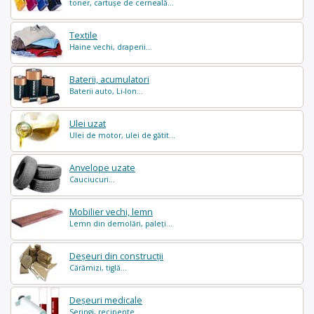
toner, cartușe de cerneală...
Textile
Haine vechi, draperii...
Baterii, acumulatori
Baterii auto, Li-Ion...
Ulei uzat
Ulei de motor, ulei de gătit...
Anvelope uzate
Cauciucuri...
Mobilier vechi, lemn
Lemn din demolări, paleți...
Deșeuri din construcții
Cărămizi, tiglă...
Deșeuri medicale
Seringi, recipente ...