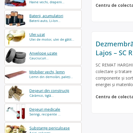
Haine vechi, draperii...
Centru de colect
Baterii, acumulatori
Baterii auto, Li-Ion...
Ulei uzat
Ulei de motor, ulei de gătit...
Dezmembrări
Lajos – SC
Anvelope uzate
Cauciucuri...
SC REMAT HARGHITA 
colectare şi tratar
Mobilier vechi, lemn
Lemn din demolări, paleți...
componente și sortar
energiei și materiil
Deșeuri din construcții
Cărămizi, tiglă...
Centru de colect
Deșeuri medicale
Seringi, recipente ...
Substanțe periculoase