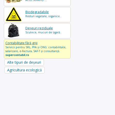
Acizi, solvenți ...
Biodegradabile
Resturi vegetale, organice..
Deșeuri reziduale
Scutece, mucuri de țigară..
Contabilitate fără griji
Servicii pentru SRL, PFA și ONG: contabilitate,
salarizare, e-Factura, SAF-T și consultanță.
supercontabil.ro
Alte tipuri de deșeuri
Agricultura ecologică