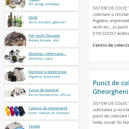
PET, pungi, ambalaje...
SISTEM DE COLECTA
colectare și recicla
Sticlă
frigidere, impriman
Sticle, borcane, geamuri...
vechi etc., cu punc
0741233257
andrea
Fier vechi, feroase
Metale feroase, otel...
Centru de colect
Aluminiu, neferoase...
Aluminiu, cupru...
Electrice și electronice
Frigidere, televizoare...
Punct de col
Gheorgheni
Surse de iluminat
Becuri fluorescente, LED-uri...
SISTEM DE COLECTA
Cartușe de imprimantă
colectarea și recicl
toner, cartușe de cerneală...
punct de colectare 
Sediu social: Str.Hu
Textile