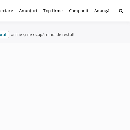
lectare
Anunțuri
Top firme
Campanii
Adaugă
rul
online și ne ocupăm noi de restul!