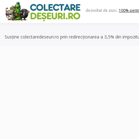
Skip
to
dezvoltat de asoc.
100% pent
content
Susține colectaredeseuri.ro prin redirecționarea a 3,5% din impozit