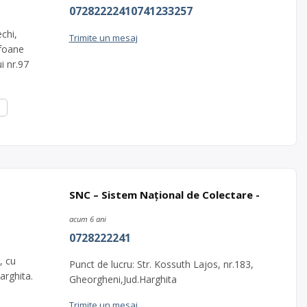
07282222410741233257
echi,
Trimite un mesaj
efoane
i nr.97
SNC – Sistem Național de Colectare -
acum 6 ani
0728222241
, cu
Punct de lucru: Str. Kossuth Lajos, nr.183,
arghita.
Gheorgheni,Jud.Harghita
Trimite un mesaj