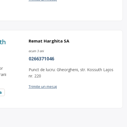
th
Remat Harghita SA
acum 3 ani
0266371046
or
Punct de lucru: Gheorgheni, str. Kossuth Lajos
arii
nr. 220
Trimite un mesaj
a