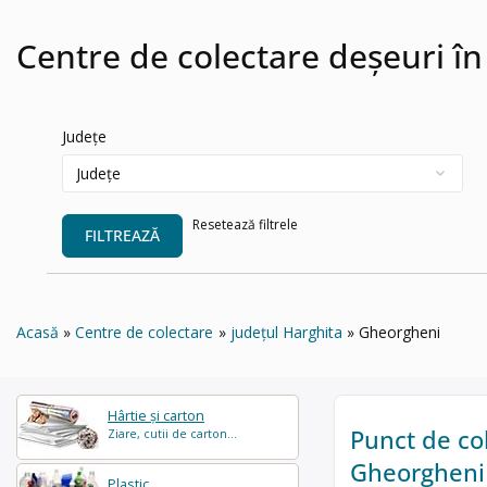
Centre de colectare deșeuri î
Județe
Resetează filtrele
FILTREAZĂ
Acasă
Centre de colectare
județul Harghita
Gheorgheni
Hârtie și carton
Punct de col
Ziare, cutii de carton...
Gheorgheni
Plastic