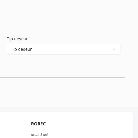
Tip deșeuri
ROREC
acum 5 ani