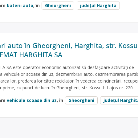
are
baterii auto
, în
Gheorgheni
județul Harghita
 auto în Gheorgheni, Harghita, str. Kossu
 REMAT HARGHITA SA
SA este operator economic autorizat să desfăşoare activităţi de
e a vehiculelor scoase din uz, dezmembrări auto, dezmembrarea părtil
ea lor, predarea lor către reciclatori în vederea coincinerării, recuper
or prime, cu punct de lucru în Gheorgheni, str. Kossuth Lajos nr. 220
are
vehicule scoase din uz
, în
Gheorgheni
județul Harghit