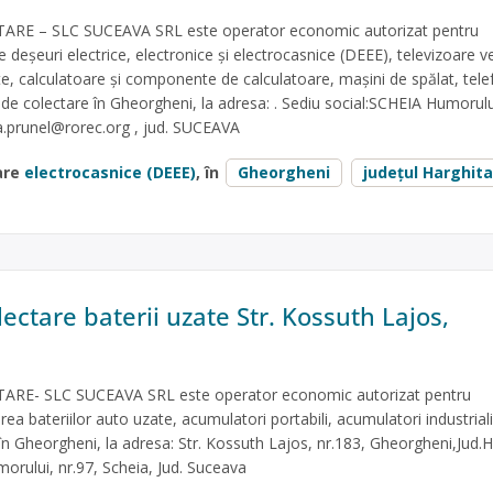
RE – SLC SUCEAVA SRL este operator economic autorizat pentru
re deșeuri electrice, electronice și electrocasnice (DEEE), televizoare v
te, calculatoare și componente de calculatoare, mașini de spălat, tel
t de colectare în Gheorgheni, la adresa: . Sediu social:SCHEIA Humorulu
.prunel@rorec.org
, jud. SUCEAVA
are
electrocasnice (DEEE)
, în
Gheorgheni
județul Harghita
ectare baterii uzate Str. Kossuth Lajos,
RE- SLC SUCEAVA SRL este operator economic autorizat pentru
area bateriilor auto uzate, acumulatori portabili, acumulatori industriali
în Gheorgheni, la adresa: Str. Kossuth Lajos, nr.183, Gheorgheni,Jud.H
morului, nr.97, Scheia, Jud. Suceava