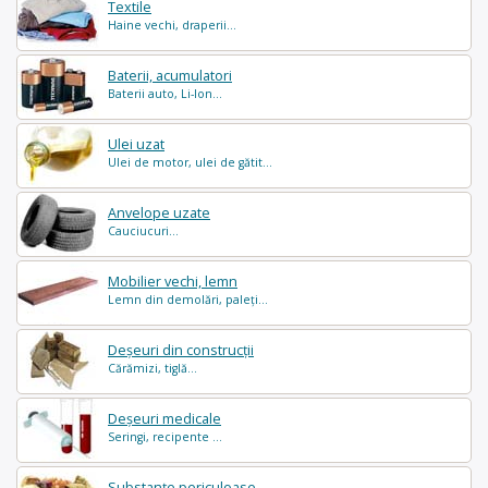
Textile
Haine vechi, draperii...
Baterii, acumulatori
Baterii auto, Li-Ion...
Ulei uzat
Ulei de motor, ulei de gătit...
Anvelope uzate
Cauciucuri...
Mobilier vechi, lemn
Lemn din demolări, paleți...
Deșeuri din construcții
Cărămizi, tiglă...
Deșeuri medicale
Seringi, recipente ...
Substanțe periculoase