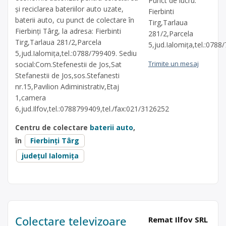
Punct de lucru:
și reciclarea bateriilor auto uzate,
Fierbinti
baterii auto, cu punct de colectare în
Tirg,Tarlaua
Fierbinți Târg, la adresa: Fierbinti
281/2,Parcela
Tirg,Tarlaua 281/2,Parcela
5,jud.Ialomița,tel.:0788
5,jud.Ialomița,tel.:0788/799409. Sediu
Trimite un mesaj
social:Com.Stefenestii de Jos,Sat
Stefanestii de Jos,sos.Stefanesti
nr.15,Pavilion Adiministrativ,Etaj
1,camera
6,jud.Ilfov,tel.:0788799409,tel./fax:021/3126252
Centru de colectare
baterii auto
,
în
Fierbinți Târg
județul Ialomița
Colectare televizoare
Remat Ilfov SRL