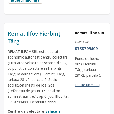
județul Ialomița
Remat Ilfov Fierbinți
Remat Ilfov SRL
Târg
acum 6 ani
0788799409
REMAT ILFOV SRL este operator
economic autorizat pentru colectara
Punct de lucru:
și tratarea vehiculelor scoase din uz,
oraș Fierbinți
cu punct de colectare în Fierbinți
Târg, tarlaua
Târg, la adresa: oraș Fierbinți Târg,
281/2, parcela 5
tarlaua 281/2, parcela 5. Sediu
Trimite un mesaj
social:Ștefăneștii de Jos, Șos
Ștefăneștii de Jos nr 15, pavilion
administrativ , et1, ap 6, jud. Ilfov, tel:
0788799409, Demiruli Gabriel
Centru de colectare
vehicule