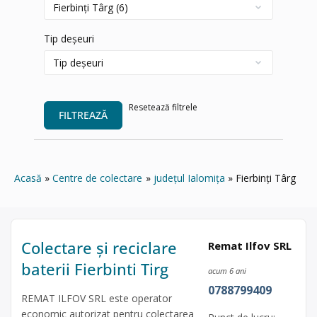
Tip deșeuri
Resetează filtrele
FILTREAZĂ
Acasă
Centre de colectare
județul Ialomița
Fierbinți Târg
Colectare și reciclare
Remat Ilfov SRL
baterii Fierbinti Tirg
acum 6 ani
0788799409
REMAT ILFOV SRL este operator
economic autorizat pentru colectarea