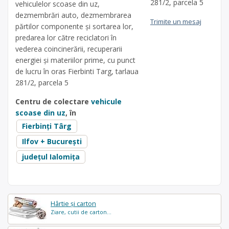
281/2, parcela 5
vehiculelor scoase din uz,
dezmembrări auto, dezmembrarea
Trimite un mesaj
părtilor componente și sortarea lor,
predarea lor către reciclatori în
vederea coincinerării, recuperarii
energiei și materiilor prime, cu punct
de lucru în oras Fierbinti Targ, tarlaua
281/2, parcela 5
Centru de colectare
vehicule
scoase din uz
, în
Fierbinți Târg
Ilfov + București
județul Ialomița
Hârtie și carton
Ziare, cutii de carton...