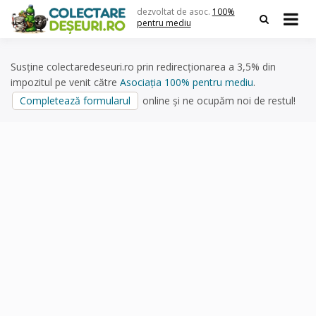
Skip
dezvoltat de asoc.
100%
to
pentru mediu
content
Susține colectaredeseuri.ro prin redirecționarea a 3,5% din
impozitul pe venit către
Asociația 100% pentru mediu
.
Completează formularul
online și ne ocupăm noi de restul!