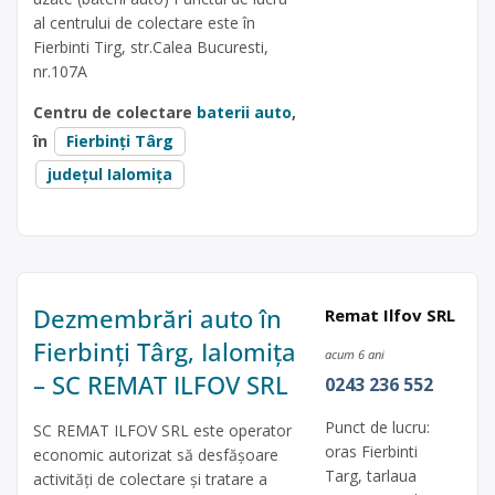
al centrului de colectare este în
Fierbinti Tirg, str.Calea Bucuresti,
nr.107A
Centru de colectare
baterii auto
,
în
Fierbinți Târg
județul Ialomița
Dezmembrări auto în
Remat Ilfov SRL
Fierbinți Târg, Ialomița
acum 6 ani
– SC REMAT ILFOV SRL
0243 236 552
Punct de lucru:
SC REMAT ILFOV SRL este operator
oras Fierbinti
economic autorizat să desfăşoare
Targ, tarlaua
activităţi de colectare şi tratare a