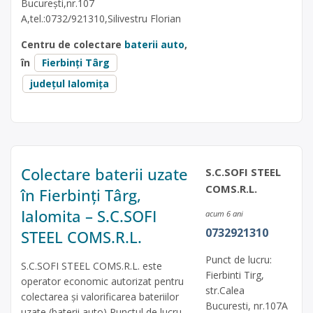
București,nr.107
A,tel.:0732/921310,Silivestru Florian
Centru de colectare
baterii auto
,
în
Fierbinți Târg
județul Ialomița
Colectare baterii uzate
S.C.SOFI STEEL
COMS.R.L.
în Fierbinți Târg,
Ialomita – S.C.SOFI
acum 6 ani
0732921310
STEEL COMS.R.L.
Punct de lucru:
S.C.SOFI STEEL COMS.R.L. este
Fierbinti Tirg,
operator economic autorizat pentru
str.Calea
colectarea și valorificarea bateriilor
Bucuresti, nr.107A
uzate (baterii auto) Punctul de lucru