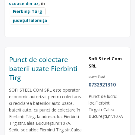
scoase din uz
, în
Fierbinți Târg
județul Ialomița
Punct de colectare
Sofi Steel Com
SRL
baterii uzate Fierbinti
Tirg
acum 6 ani
0732921310
SOFI STEEL COM SRL este operator
Punct de lucru:
economic autorizat pentru colectarea
loc.Fierbinti
și reciclarea bateriilor auto uzate,
Tirg,str.Calea
baterii auto, cu punct de colectare în
București,nr.107A
Fierbinți Târg, la adresa: loc.Fierbinti
Tirg,str.Calea București,nr.107A.
Sediu social:loc.Fierbinti Tirg,str.Calea