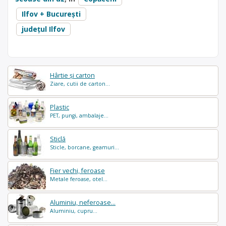
Ilfov + București
județul Ilfov
Hârtie și carton
Ziare, cutii de carton...
Plastic
PET, pungi, ambalaje...
Sticlă
Sticle, borcane, geamuri...
Fier vechi, feroase
Metale feroase, otel...
Aluminiu, neferoase...
Aluminiu, cupru...