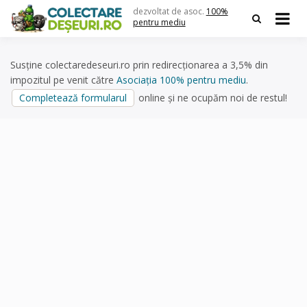
Skip
dezvoltat de asoc.
100%
to
pentru mediu
content
Susține colectaredeseuri.ro prin redirecționarea a 3,5% din
impozitul pe venit către
Asociația 100% pentru mediu
.
Completează formularul
online și ne ocupăm noi de restul!