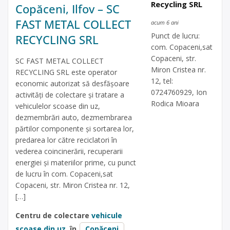
Recycling SRL
Copăceni, Ilfov – SC
FAST METAL COLLECT
acum 6 ani
Punct de lucru:
RECYCLING SRL
com. Copaceni,sat
Copaceni, str.
SC FAST METAL COLLECT
Miron Cristea nr.
RECYCLING SRL este operator
12, tel:
economic autorizat să desfăşoare
0724760929, Ion
activităţi de colectare şi tratare a
Rodica Mioara
vehiculelor scoase din uz,
dezmembrări auto, dezmembrarea
părtilor componente și sortarea lor,
predarea lor către reciclatori în
vederea coincinerării, recuperarii
energiei și materiilor prime, cu punct
de lucru în com. Copaceni,sat
Copaceni, str. Miron Cristea nr. 12,
[…]
Centru de colectare
vehicule
scoase din uz
, în
Copăceni