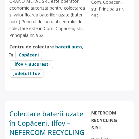
GRAND METAL SRL este operator
Com. Copaceni,
economic autorizat pentru colectarea
str. Principala nr.
și valorificarea bateriilor uzate (baterii
962
auto) Punctul de lucru al centrului de
colectare este în Com. Copaceni, str.
Principala nr. 962
Centru de colectare
baterii auto
,
în
Copăceni
Ilfov + București
județul Ilfov
Colectare baterii uzate
NEFERCOM
RECYCLING
în Copăceni, Ilfov –
S.R.L
NEFERCOM RECYCLING
acum 6 ani