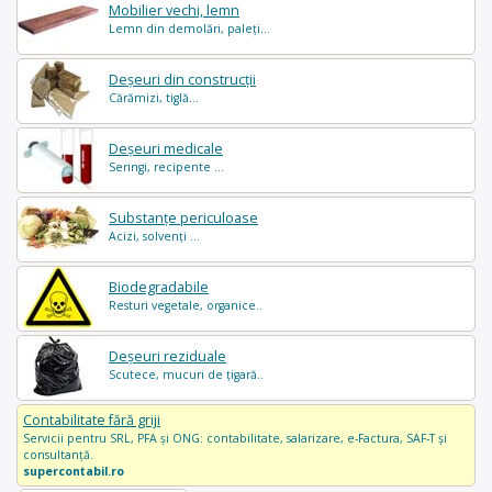
Mobilier vechi, lemn
Lemn din demolări, paleți...
Deșeuri din construcții
Cărămizi, tiglă...
Deșeuri medicale
Seringi, recipente ...
Substanțe periculoase
Acizi, solvenți ...
Biodegradabile
Resturi vegetale, organice..
Deșeuri reziduale
Scutece, mucuri de țigară..
Contabilitate fără griji
Servicii pentru SRL, PFA și ONG: contabilitate, salarizare, e-Factura, SAF-T și
consultanță.
supercontabil.ro