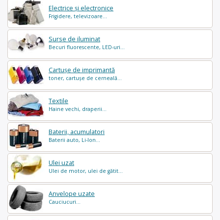
Electrice și electronice
Frigidere, televizoare...
Surse de iluminat
Becuri fluorescente, LED-uri...
Cartușe de imprimantă
toner, cartușe de cerneală...
Textile
Haine vechi, draperii...
Baterii, acumulatori
Baterii auto, Li-Ion...
Ulei uzat
Ulei de motor, ulei de gătit...
Anvelope uzate
Cauciucuri...