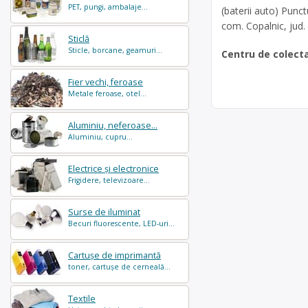
PET, pungi, ambalaje...
(baterii auto) Punct
com. Copalnic, jud.
Sticlă
Sticle, borcane, geamuri...
Centru de colect
Fier vechi, feroase
Metale feroase, otel...
Aluminiu, neferoase...
Aluminiu, cupru...
Electrice și electronice
Frigidere, televizoare...
Surse de iluminat
Becuri fluorescente, LED-uri...
Cartușe de imprimantă
toner, cartușe de cerneală...
Textile