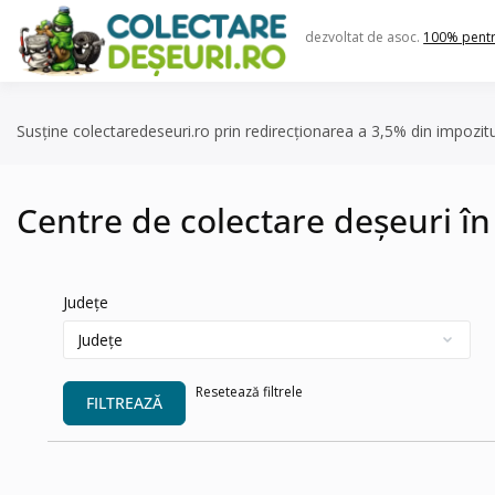
Skip
to
dezvoltat de asoc.
100% pent
content
Susține colectaredeseuri.ro prin redirecționarea a 3,5% din impozit
Centre de colectare deșeuri î
Județe
Resetează filtrele
FILTREAZĂ