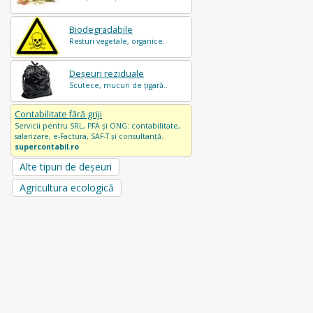
Biodegradabile
Resturi vegetale, organice..
Deșeuri reziduale
Scutece, mucuri de țigară..
Contabilitate fără griji
Servicii pentru SRL, PFA și ONG: contabilitate,
salarizare, e-Factura, SAF-T și consultanță.
supercontabil.ro
Alte tipuri de deșeuri
Agricultura ecologică