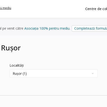
ru mediu
Centre de co
ul pe venit către
Asociația 100% pentru mediu
.
Completează formula
n Rușor
Localități