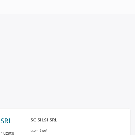
 SRL
SC SILSI SRL
acum 6 ani
or uzate