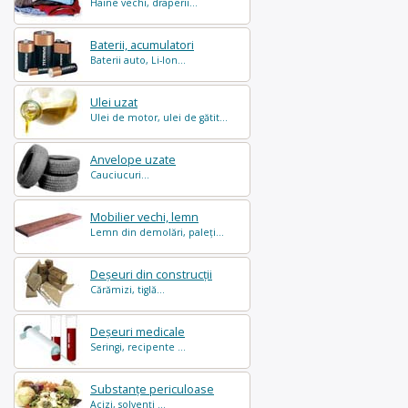
Haine vechi, draperii...
Baterii, acumulatori
Baterii auto, Li-Ion...
Ulei uzat
Ulei de motor, ulei de gătit...
Anvelope uzate
Cauciucuri...
Mobilier vechi, lemn
Lemn din demolări, paleți...
Deșeuri din construcții
Cărămizi, tiglă...
Deșeuri medicale
Seringi, recipente ...
Substanțe periculoase
Acizi, solvenți ...