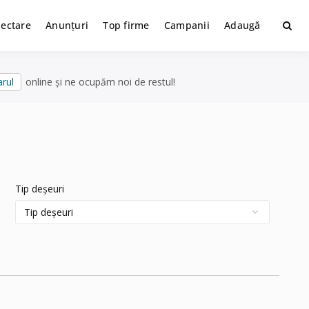
lectare
Anunțuri
Top firme
Campanii
Adaugă
rul
online și ne ocupăm noi de restul!
Tip deșeuri