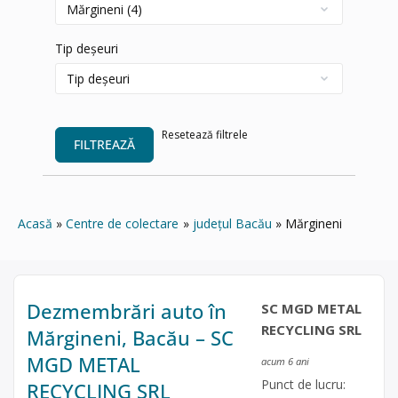
Tip deșeuri
Resetează filtrele
FILTREAZĂ
Acasă
Centre de colectare
județul Bacău
Mărgineni
Dezmembrări auto în
SC MGD METAL
RECYCLING SRL
Mărgineni, Bacău – SC
MGD METAL
acum 6 ani
Punct de lucru:
RECYCLING SRL