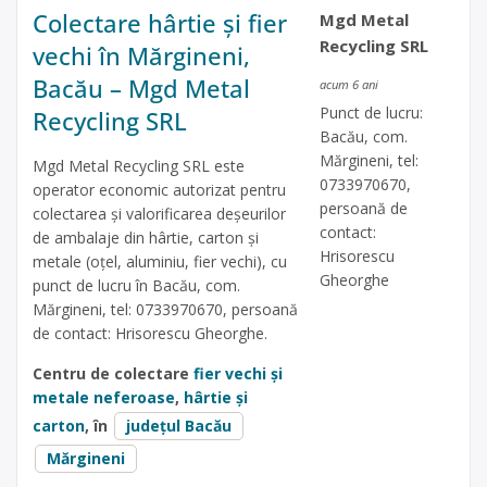
Colectare hârtie și fier
Mgd Metal
Recycling SRL
vechi în Mărgineni,
Bacău – Mgd Metal
acum 6 ani
Punct de lucru:
Recycling SRL
Bacău, com.
Mărgineni, tel:
Mgd Metal Recycling SRL este
0733970670,
operator economic autorizat pentru
persoană de
colectarea și valorificarea deșeurilor
contact:
de ambalaje din hârtie, carton și
Hrisorescu
metale (oțel, aluminiu, fier vechi), cu
Gheorghe
punct de lucru în Bacău, com.
Mărgineni, tel: 0733970670, persoană
de contact: Hrisorescu Gheorghe.
Centru de colectare
fier vechi și
metale neferoase
,
hârtie și
carton
, în
județul Bacău
Mărgineni