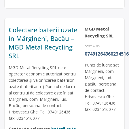
Colectare baterii uzate
MGD Metal
Recycling SRL
în Mărgineni, Bacău –
MGD Metal Recycling
acum 6 ani
07491264360234516
SRL
Punct de lucru: sat
MGD Metal Recycling SRL este
Mărgineni, com.
operator economic autorizat pentru
Mărgineni, jud.
colectarea și valorificarea bateriilor
Bacău, persoana
uzate (baterii auto) Punctul de lucru
de contact:
al centrului de colectare este în sat
Hrisovescu Ghe.
Mărgineni, com. Mărgineni, jud.
Tel: 0749126436,
Bacău, persoana de contact:
fax: 0234516077
Hrisovescu Ghe. Tel: 0749126436,
fax: 0234516077
Centru de colectare
baterii auto
,