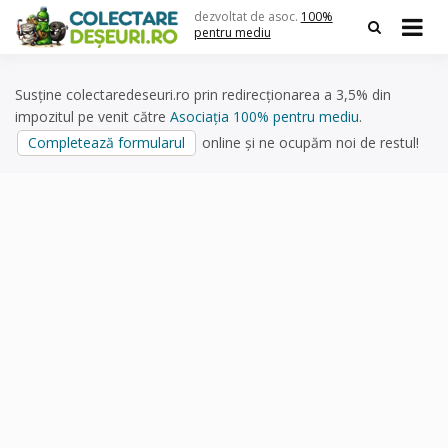
Skip
dezvoltat de asoc.
100%
to
pentru mediu
content
Susține colectaredeseuri.ro prin redirecționarea a 3,5% din
impozitul pe venit către
Asociația 100% pentru mediu
.
Completează formularul
online și ne ocupăm noi de restul!