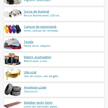
Frigidere, televizoare...
Surse de iluminat
Becuri fluorescente, LED-uri...
Cartușe de imprimantă
toner, cartușe de cerneală...
Textile
Haine vechi, draperii...
Baterii, acumulatori
Baterii auto, Li-Ion...
Ulei uzat
Ulei de motor, ulei de gătit...
Anvelope uzate
Cauciucuri...
Mobilier vechi, lemn
Lemn din demolări, paleți...