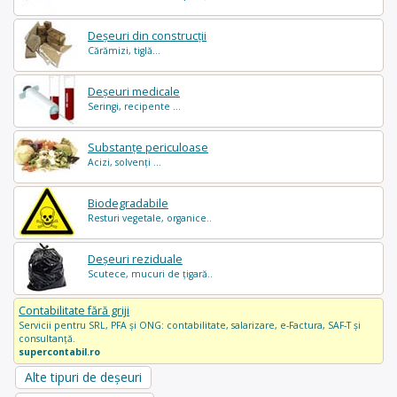
Deșeuri din construcții
Cărămizi, tiglă...
Deșeuri medicale
Seringi, recipente ...
Substanțe periculoase
Acizi, solvenți ...
Biodegradabile
Resturi vegetale, organice..
Deșeuri reziduale
Scutece, mucuri de țigară..
Contabilitate fără griji
Servicii pentru SRL, PFA și ONG: contabilitate, salarizare, e-Factura, SAF-T și
consultanță.
supercontabil.ro
Alte tipuri de deșeuri