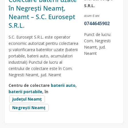
S.R.L.
în Negrești Neamț,
Neamt – S.C. Eurosept
acum 6 ani
0744645902
S.R.L.
Punct de lucru:
S.C. Eurosept S.R.L. este operator
Com. Negresti
economic autorizat pentru colectarea
Neamt, jud.
și valorificarea bateriilor uzate (baterii
Neamt
portabile, baterii auto, acumulatori
industriali) Punctul de lucru al
centrului de colectare este în Com.
Negresti Neamt, jud. Neamt
Centru de colectare
baterii auto
,
baterii portabile
, în
județul Neamț
Negrești Neamț