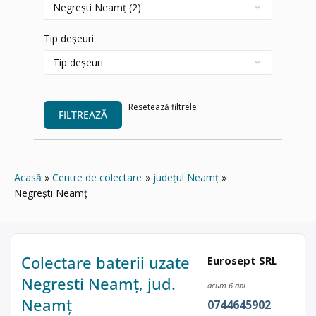
Tip deșeuri
Resetează filtrele
FILTREAZĂ
Acasă
Centre de colectare
județul Neamț
Negrești Neamț
Colectare baterii uzate
Eurosept SRL
Negresti Neamț, jud.
acum 6 ani
Neamț
0744645902