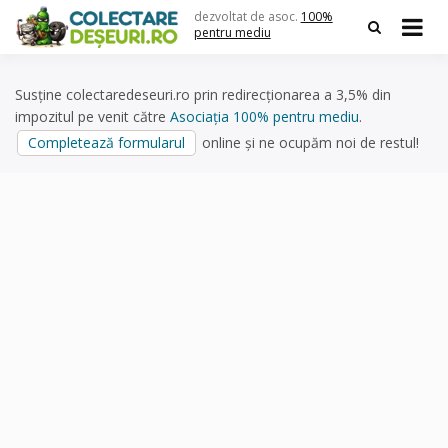
Skip
dezvoltat de asoc.
100%
to
pentru mediu
content
Susține colectaredeseuri.ro prin redirecționarea a 3,5% din
impozitul pe venit către
Asociația 100% pentru mediu
.
Completează formularul
online și ne ocupăm noi de restul!