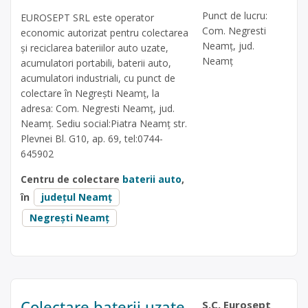
Punct de lucru:
EUROSEPT SRL este operator
Com. Negresti
economic autorizat pentru colectarea
Neamț, jud.
și reciclarea bateriilor auto uzate,
Neamț
acumulatori portabili, baterii auto,
acumulatori industriali, cu punct de
colectare în Negrești Neamț, la
adresa: Com. Negresti Neamț, jud.
Neamț. Sediu social:Piatra Neamț str.
Plevnei Bl. G10, ap. 69, tel:0744-
645902
Centru de colectare
baterii auto
,
în
județul Neamț
Negrești Neamț
Colectare baterii uzate
S.C. Eurosept