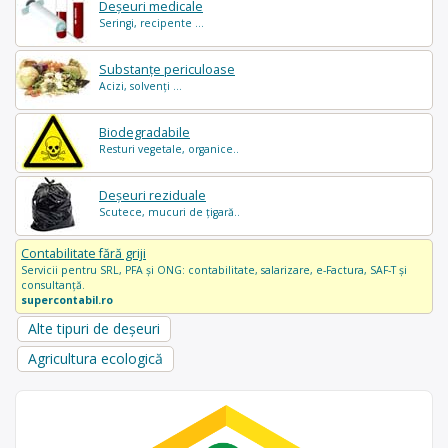
Deșeuri medicale
Seringi, recipente ...
Substanțe periculoase
Acizi, solvenți ...
Biodegradabile
Resturi vegetale, organice..
Deșeuri reziduale
Scutece, mucuri de țigară..
Contabilitate fără griji
Servicii pentru SRL, PFA și ONG: contabilitate, salarizare, e-Factura, SAF-T și
consultanță.
supercontabil.ro
Alte tipuri de deșeuri
Agricultura ecologică