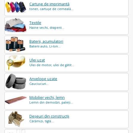
Cartușe de imprimantă
toner, cartușe de cerneală...
Textile
Haine vechi, draperii...
Baterii, acumulatori
Baterii auto, Li-Ion...
Ulei uzat
Ulei de motor, ulei de gătit...
Anvelope uzate
Cauciucuri...
Mobilier vechi, lemn
Lemn din demolări, paleți...
Deșeuri din construcții
Cărămizi, tiglă...