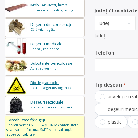
Mobilier vechi, lemn
Județ / Localitate
Lemn din demolări, paleți...
Deșeuri din construcții
Cărămizi, tiglă...
Județ
Deșeuri medicale
Seringi, recipente ...
Telefon
Substanțe periculoase
Acizi, solvenți ...
Biodegradabile
Tip deșeuri
*
Resturi vegetale, organice..
anvelope uza
Deșeuri reziduale
Scutece, mucuri de țigară..
deșeuri medic
Contabilitate fără griji
plastic
Servicii pentru SRL, PFA și ONG: contabilitate,
salarizare, e-Factura, SAF-T și consultanță.
supercontabil.ro