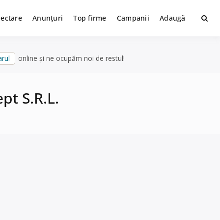
lectare
Anunțuri
Top firme
Campanii
Adaugă
rul
online și ne ocupăm noi de restul!
pt S.R.L.