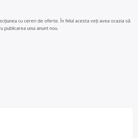
cțiunea cu cereri de oferte. În felul acesta veți avea ocazia să
u publicarea unui anunt nou.
.R.L.
teriilor
de