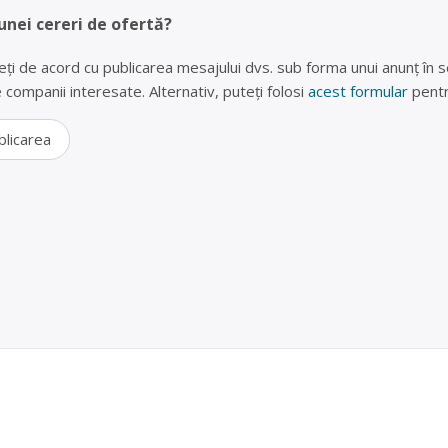
unei cereri de ofertă?
eți de acord cu publicarea mesajului dvs. sub forma unui anunț în se
lte companii interesate. Alternativ, puteți folosi
acest formular
pentr
blicarea
rii uzate în Piatra Neamț, Neamt – S.C. Eurosept S
 este operator economic autorizat pentru colectarea și valorificarea ba
bile, baterii auto, acumulatori industriali) Punctul de lucru al centrului 
atra Neamt str. Plevnei, Bl. G10, ap. 69, tel: 0744-645902
.L.