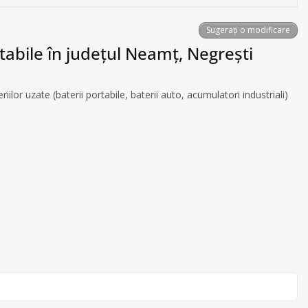
Sugerați o modificare
rtabile în județul Neamț, Negrești
ilor uzate (baterii portabile, baterii auto, acumulatori industriali)