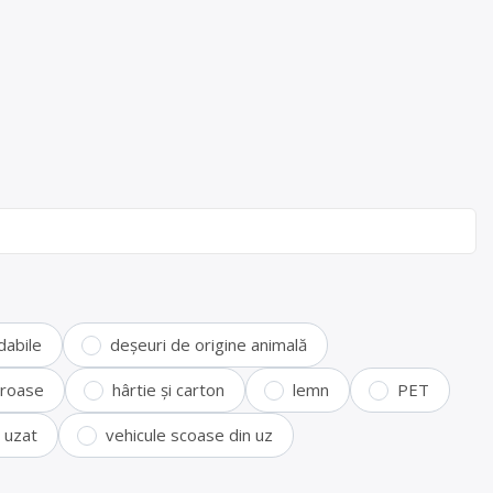
dabile
deșeuri de origine animală
feroase
hârtie și carton
lemn
PET
i uzat
vehicule scoase din uz