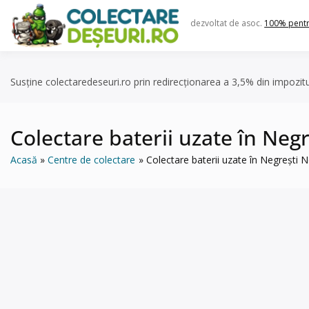
Skip
to
dezvoltat de asoc.
100% pent
content
Susține colectaredeseuri.ro prin redirecționarea a 3,5% din impozit
Colectare baterii uzate în Neg
Acasă
Centre de colectare
Colectare baterii uzate în Negrești 