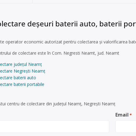
lectare deșeuri baterii auto, baterii po
ste operator economic autorizat pentru colectarea și valorificarea bateri
entrului de colectare este în Com. Negresti Neamt, jud. Neamt
lectare județul Neamț
lectare Negrești Neamț
ectare baterii auto
ectare baterii portabile
tui centru de colectare din județul Neamț, Negrești Neamț
Email
*