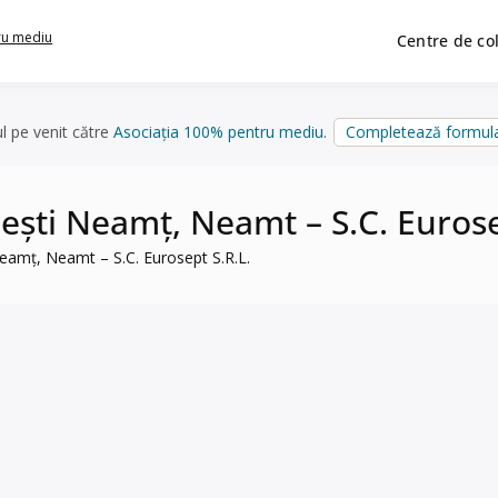
ru mediu
Centre de co
ul pe venit către
Asociația 100% pentru mediu
.
Completează formula
rești Neamț, Neamt – S.C. Eurose
Neamț, Neamt – S.C. Eurosept S.R.L.