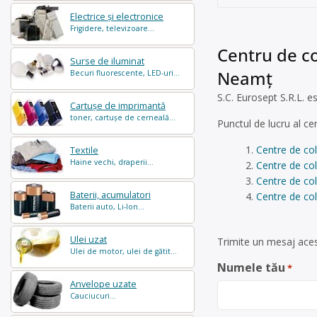
Electrice și electronice
Frigidere, televizoare...
Centru de co
Surse de iluminat
Neamț
Becuri fluorescente, LED-uri...
S.C. Eurosept S.R.L. e
Cartușe de imprimantă
toner, cartușe de cerneală...
Punctul de lucru al c
Centre de co
Textile
Haine vechi, draperii...
Centre de co
Centre de col
Baterii, acumulatori
Centre de col
Baterii auto, Li-Ion...
Ulei uzat
Trimite un mesaj aces
Ulei de motor, ulei de gătit...
Numele tău
*
Anvelope uzate
Cauciucuri...