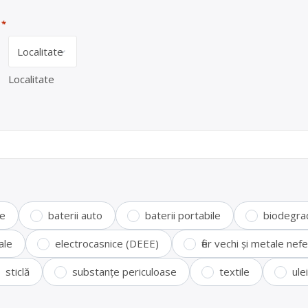
*
Localitate
te
baterii auto
baterii portabile
biodegra
ale
electrocasnice (DEEE)
fier vechi și metale ne
sticlă
substanțe periculoase
textile
ule