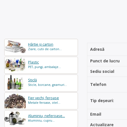
Hârtie și carton
Adresă
Ziare, cutii de carton...
Punct de lucru
Plastic
PET, pungi, ambalaje...
Sediu social
Sticlă
Telefon
Sticle, borcane, geamuri...
Fier vechi, feroase
Tip deșeuri:
Metale feroase, otel...
Email
Aluminiu, neferoase...
Aluminiu, cupru...
Actualizare