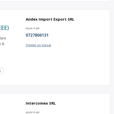
Andex Import Export SRL
EEE)
acum 6 ani
0727806131
lare
i &
Trimite un mesaj
i
Intercomex SRL
acum 6 ani