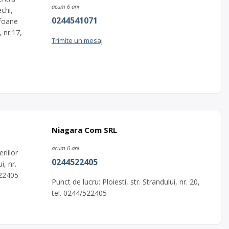
acum 6 ani
echi,
0244541071
efoane
, nr.17,
Trimite un mesaj
Niagara Com SRL
acum 6 ani
riilor
0244522405
i, nr.
522405
Punct de lucru: Ploiesti, str. Strandului, nr. 20,
tel. 0244/522405