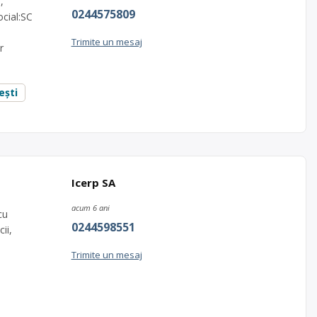
,
0244575809
ocial:SC
Trimite un mesaj
r
ești
Icerp SA
acum 6 ani
cu
0244598551
ii,
Trimite un mesaj