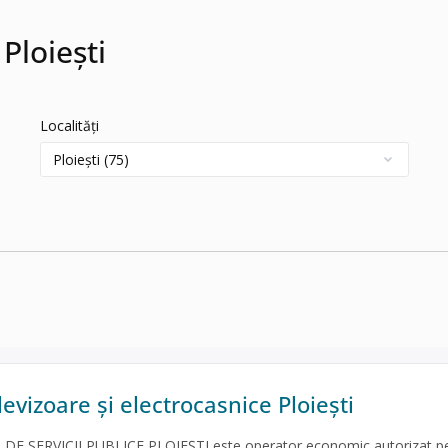
Ploiești
Localități
levizoare și electrocasnice Ploiești
 SERVICII PUBLICE PLOIEȘTI este operator economic autorizat p