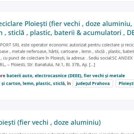
ciclare Ploiești (fier vechi , doze aluminiu,
 , sticlă , plastic, baterii & acumulatori , D
T SRL este operator economic autorizat pentru colectare și recic
ase , metale neferoase, hârtii, cartoane , lemn , sticlă , plastic, bateri
, cu punct de colectare în Ploiești, la adresa: . Sediu social:SC ANDEX
– Ploiesti, Str. Banatului, Nr.1, Bl. 37B, Ap. […]
are
baterii auto
,
electrocasnice (DEEE)
,
fier vechi și metale
 și carton
,
lemn
,
plastic
,
sticlă
, în
județul Prahova
Ploieșt
oiești (fier vechi , doze aluminiu)