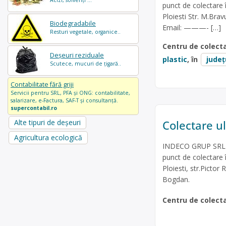
Acizi, solvenți ...
punct de colectare
Ploiesti Str. M.Bra
Biodegradabile
Email: ———- […]
Resturi vegetale, organice..
Centru de colect
Deșeuri reziduale
plastic
, în
județ
Scutece, mucuri de țigară..
Contabilitate fără griji
Servicii pentru SRL, PFA și ONG: contabilitate,
salarizare, e-Factura, SAF-T și consultanță.
supercontabil.ro
Colectare ul
Alte tipuri de deșeuri
Agricultura ecologică
INDECO GRUP SRL es
punct de colectare î
Ploiesti, str.Picto
Bogdan.
Centru de colect