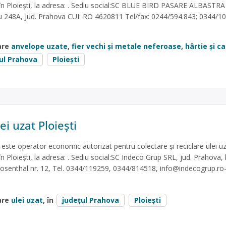
 în Ploiești, la adresa: . Sediu social:SC BLUE BIRD PASARE ALBASTRA
vu 248A, Jud. Prahova CUI: RO 4620811 Tel/fax: 0244/594.843; 0344/1
are
anvelope uzate
,
fier vechi și metale neferoase
,
hârtie și c
ul Prahova
Ploiești
ei uzat Ploiești
te operator economic autorizat pentru colectare și reciclare ulei uz
n Ploiești, la adresa: . Sediu social:SC Indeco Grup SRL, jud. Prahova, 
r Rosenthal nr. 12, Tel. 0344/119259, 0344/814518,
info@indecogrup.ro
are
ulei uzat
, în
județul Prahova
Ploiești