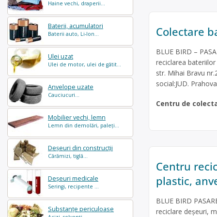
Haine vechi, draperii...
Baterii, acumulatori
Colectare ba
Baterii auto, Li-Ion...
BLUE BIRD – PASAR
Ulei uzat
reciclarea bateriilor
Ulei de motor, ulei de gătit...
str. Mihai Bravu nr
social:JUD. Prahova,
Anvelope uzate
Cauciucuri...
Centru de colect
Mobilier vechi, lemn
Lemn din demolări, paleți...
Deșeuri din construcții
Cărămizi, tiglă...
Centru recic
plastic, anv
Deșeuri medicale
Seringi, recipente ...
BLUE BIRD PASARE 
Substanțe periculoase
reciclare deșeuri, 