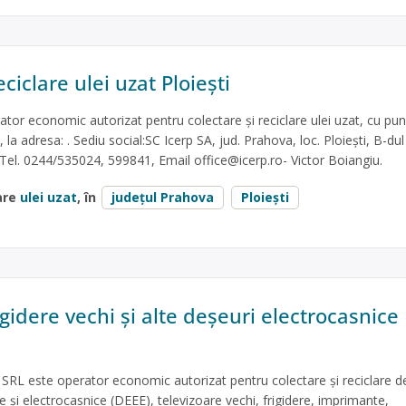
ciclare ulei uzat Ploiești
tor economic autorizat pentru colectare și reciclare ulei uzat, cu pun
, la adresa: . Sediu social:SC Icerp SA, jud. Prahova, loc. Ploiești, B-dul
, Tel. 0244/535024, 599841, Email
office@icerp.ro
- Victor Boiangiu.
are
ulei uzat
, în
județul Prahova
Ploiești
igidere vechi și alte deșeuri electrocasnice
L este operator economic autorizat pentru colectare și reciclare d
ce și electrocasnice (DEEE), televizoare vechi, frigidere, imprimante,