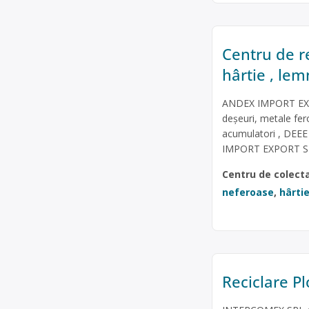
Centru de re
hârtie , lemn
ANDEX IMPORT EXPOR
deșeuri, metale fero
acumulatori , DEEE 
IMPORT EXPORT SRL, 
Centru de colect
neferoase
,
hârtie
Reciclare Pl