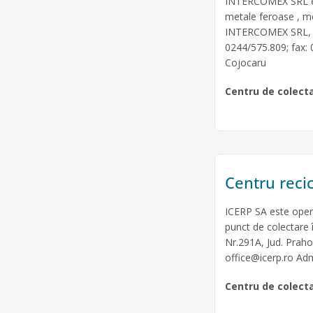
INTERCOMEX SRL est
metale feroase , met
INTERCOMEX SRL, – 
0244/575.809; fax:
Cojocaru
Centru de colect
Centru recic
ICERP SA este opera
punct de colectare în
Nr.291A, Jud. Prah
office@icerp.ro
Admi
Centru de colect