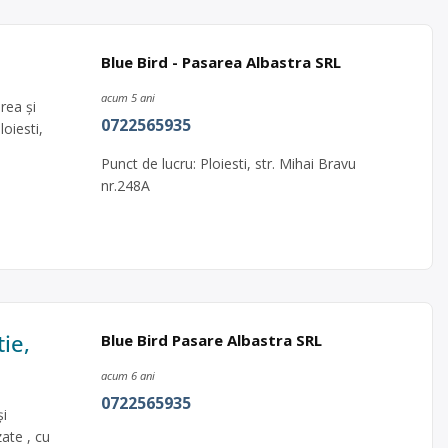
Blue Bird - Pasarea Albastra SRL
acum 5 ani
rea și
0722565935
loiesti,
Punct de lucru: Ploiesti, str. Mihai Bravu
nr.248A
tie,
Blue Bird Pasare Albastra SRL
acum 6 ani
0722565935
i
ate , cu