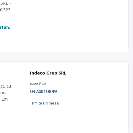
 SRL –
00.523
arton
,
Indeco Grup SRL
acum 6 ani
at, cu
0374010899
loc.
- Emil
Trimite un mesaj