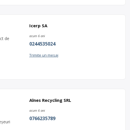
Icerp SA
acum 6 ani
ct de
0244535024
Trimite un mesaj
Alnes Recycling SRL
acum 6 ani
0766235789
eșeuri