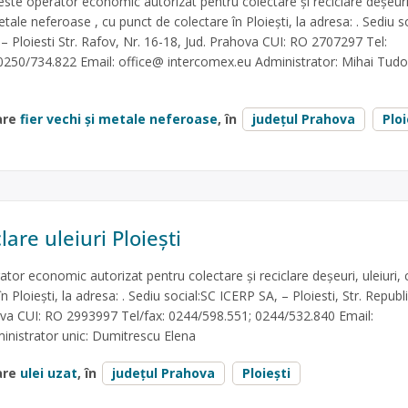
e operator economic autorizat pentru colectare și reciclare deșeuri
ale neferoase , cu punct de colectare în Ploiești, la adresa: . Sediu s
Ploiesti Str. Rafov, Nr. 16-18, Jud. Prahova CUI: RO 2707297 Tel:
 0250/734.822 Email: office@ intercomex.eu Administrator: Mihai Tudo
are
fier vechi și metale neferoase
, în
județul Prahova
Ploi
lare uleiuri Ploiești
tor economic autorizat pentru colectare și reciclare deșeuri, uleiuri, 
 Ploiești, la adresa: . Sediu social:SC ICERP SA, – Ploiesti, Str. Republic
ova CUI: RO 2993997 Tel/fax: 0244/598.551; 0244/532.840 Email:
nistrator unic: Dumitrescu Elena
are
ulei uzat
, în
județul Prahova
Ploiești