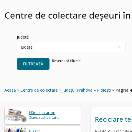
Centre de colectare deșeuri în 
Județe
Resetează filtrele
FILTREAZĂ
Acasă
Centre de colectare
județul Prahova
Ploiești
Pagina 4
Hârtie și carton
Reciclare te
Ziare, cutii de carton...
REGIA AUTONOMA DE
Plastic