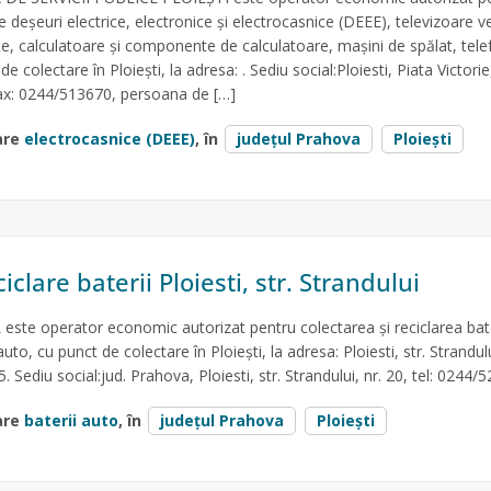
re deșeuri electrice, electronice și electrocasnice (DEEE), televizoare v
te, calculatoare și componente de calculatoare, mașini de spălat, tel
de colectare în Ploiești, la adresa: . Sediu social:Ploiesti, Piata Victorie
fax: 0244/513670, persoana de […]
are
electrocasnice (DEEE)
, în
județul Prahova
Ploiești
iclare baterii Ploiesti, str. Strandului
te operator economic autorizat pentru colectarea și reciclarea bate
uto, cu punct de colectare în Ploiești, la adresa: Ploiesti, str. Strandulu
. Sediu social:jud. Prahova, Ploiesti, str. Strandului, nr. 20, tel: 0244/
are
baterii auto
, în
județul Prahova
Ploiești