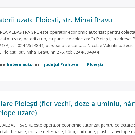
terii uzate Ploiesti, str. Mihai Bravu
EA ALBASTRA SRL este operator economic autorizat pentru colecta
 auto uzate, baterii auto, cu punct de colectare în Ploiești, la adresa: P
.248A, tel: 0244/594844, persoana de contact Nicolae Valentina. Sediu
 Ploiesti, str. Mihai Bravu nr. 276, tel: 0244/594844
are
baterii auto
, în
județul Prahova
Ploiești
lare Ploiești (fier vechi, doze aluminiu, hâr
elope uzate)
ALBASTRA SRL este operator economic autorizat pentru colectare ș
metale feroase, metale neferoase, hârtii, cartoane, plastic, anvelope uz