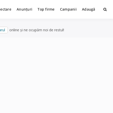
lectare
Anunțuri
Top firme
Campanii
Adaugă
rul
online și ne ocupăm noi de restul!