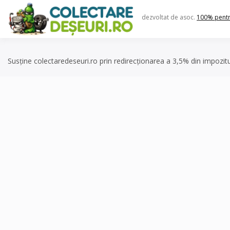
Skip
to
dezvoltat de asoc.
100% pent
content
Susține colectaredeseuri.ro prin redirecționarea a 3,5% din impozit