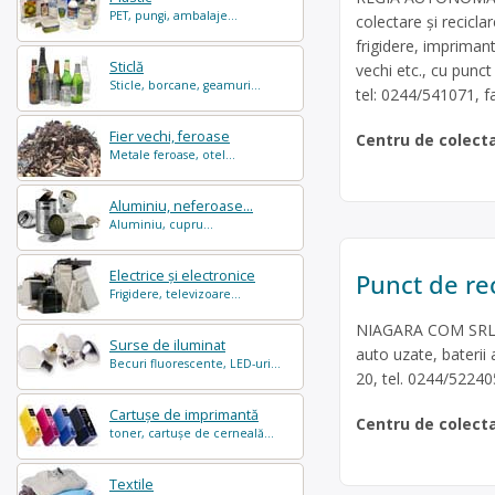
PET, pungi, ambalaje...
colectare și recicla
frigidere, impriman
Sticlă
vechi etc., cu punct 
Sticle, borcane, geamuri...
tel: 0244/541071, 
Fier vechi, feroase
Centru de colect
Metale feroase, otel...
Aluminiu, neferoase...
Aluminiu, cupru...
Electrice și electronice
Punct de rec
Frigidere, televizoare...
NIAGARA COM SRL es
Surse de iluminat
auto uzate, baterii a
Becuri fluorescente, LED-uri...
20, tel. 0244/522405
Cartușe de imprimantă
Centru de colect
toner, cartușe de cerneală...
Textile