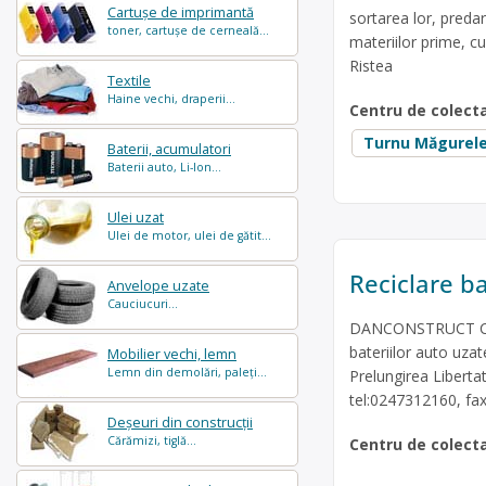
Cartușe de imprimantă
sortarea lor, predare
toner, cartușe de cerneală...
materiilor prime, cu
Ristea
Textile
Haine vechi, draperii...
Centru de colect
Turnu Măgurel
Baterii, acumulatori
Baterii auto, Li-Ion...
Ulei uzat
Ulei de motor, ulei de gătit...
Reciclare ba
Anvelope uzate
Cauciucuri...
DANCONSTRUCT COM 
bateriilor auto uzat
Mobilier vechi, lemn
Lemn din demolări, paleți...
Prelungirea Libertat
tel:0247312160, fa
Deșeuri din construcții
Cărămizi, tiglă...
Centru de colect