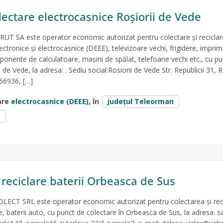
lectare electrocasnice Roșiorii de Vede
 SA este operator economic autorizat pentru colectare și reciclar
lectronice și electrocasnice (DEEE), televizoare vechi, frigidere, impri
ponente de calculatoare, mașini de spălat, telefoane vechi etc., cu p
i de Vede, la adresa: . Sediu social:Rosiorii de Vede Str. Republicii 31, R
66936, […]
are
electrocasnice (DEEE)
, în
județul Teleorman
e
 reciclare baterii Orbeasca de Sus
CT SRL este operator economic autorizat pentru colectarea și rec
e, baterii auto, cu punct de colectare în Orbeasca de Sus, la adresa: s