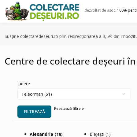
Skip
to
dezvoltat de asoc.
100% pent
content
Susține colectaredeseuri.ro prin redirecționarea a 3,5% din impozit
Centre de colectare deșeuri î
Județe
Resetează filtrele
FILTREAZĂ
Alexandria
(18)
Blejești
(1)