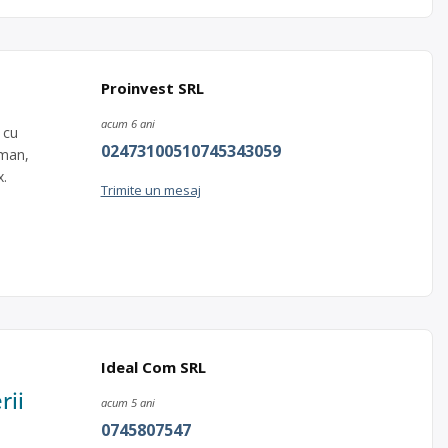
Proinvest SRL
acum 6 ani
 cu
02473100510745343059
rman,
x.
Trimite un mesaj
Ideal Com SRL
rii
acum 5 ani
0745807547