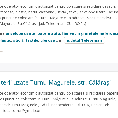
 operator economic autorizat pentru colectare și reciclare deșeuri,
eroase, plastic, hârtii, cartoane , sticlă , textil, anvelope uzate , acum
cu punct de colectare în Turnu Măgurele, la adresa: . Sediu social:SC I
agurele, Str.Călărași, Jud. Teleorman, CUI: RO […]
are
anvelope uzate
,
baterii auto
,
fier vechi și metale neferoas
lastic
,
sticlă
,
textile
,
ulei uzat
, în
județul Teleorman
e
terii uzate Turnu Magurele, str. Călărași
operator economic autorizat pentru colectarea și reciclarea baterii
, cu punct de colectare în Turnu Măgurele, la adresa: Turnu Magurele, s
 social:Turnu Magurele , Bd-ul Independentei, Bl. D16, Parter,Tel:
 :
idealcomtr@gmail.com