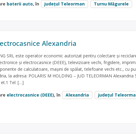
are
baterii auto
, în
județul Teleorman
Turnu Măgurele
lectrocasnice Alexandria
SRL este operator economic autorizat pentru colectare și reciclar
lectronice și electrocasnice (DEEE), televizoare vechi, frigidere, impri
ponente de calculatoare, mașini de spălat, telefoane vechi etc., cu p
ndria, la adresa: POLARIS M HOLDING – JUD TELEORMAN Alexandria S
 et.1 Tel: […]
are
electrocasnice (DEEE)
, în
Alexandria
județul Teleorm