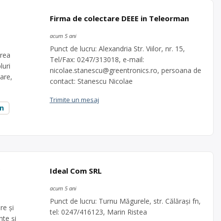
Firma de colectare DEEE in Teleorman
acum 5 ani
Punct de lucru: Alexandria Str. Viilor, nr. 15,
area
Tel/Fax: 0247/313018, e-mail:
luri
nicolae.stanescu@greentronics.ro
, persoana de
are,
contact: Stanescu Nicolae
Trimite un mesaj
an
C
Ideal Com SRL
acum 5 ani
Punct de lucru: Turnu Măgurele, str. Călărași fn,
re şi
tel: 0247/416123, Marin Ristea
te și