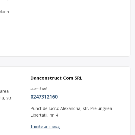
Marin
Danconstruct Com SRL
acum 6 ani
larea
0247312160
a, str.
Punct de lucru: Alexandria, str. Prelungirea
Libertatii, nr. 4
Trimite un mesaj