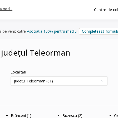
ru mediu
Centre de co
ul pe venit către
Asociația 100% pentru mediu
.
Completează formula
n județul Teleorman
Localități
Brânceni
(1)
Buzescu
(2)
Ci