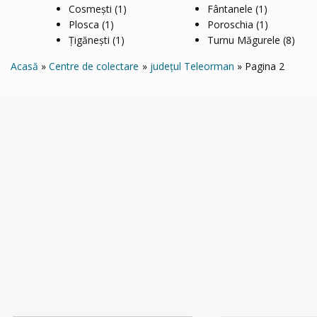
Cosmești
(1)
Fântanele
(1)
Plosca
(1)
Poroschia
(1)
Țigăneşti
(1)
Turnu Măgurele
(8)
Acasă
Centre de colectare
județul Teleorman
Pagina 2