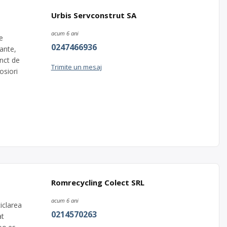
Urbis Servconstrut SA
acum 6 ani
e
0247466936
mante,
unct de
Trimite un mesaj
osiori
Romrecycling Colect SRL
acum 6 ani
iclarea
0214570263
at