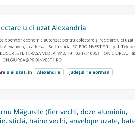
lectare ulei uzat Alexandria
operator economic autorizat pentru colectare și reciclare ulei uzat,
în Alexandria, la adresa: . Sediu social:SC PROINVEST SRL, jud. Teleo
tr. BUCURESTI, TERASA VEDEA, nr.2, Tel. 0247310051- ION GIURCA, Fa
.
ION.GIURCA@PROINVEST1.RO
.
are
ulei uzat
, în
Alexandria
județul Teleorman
urnu Măgurele (fier vechi, doze aluminiu,
tie, sticlă, haine vechi, anvelope uzate, bate
)