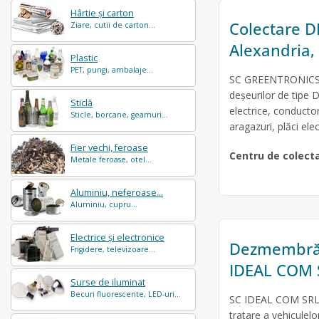
Hârtie și carton
Colectare DE
Ziare, cutii de carton...
Alexandria
Plastic
PET, pungi, ambalaje...
SC GREENTRONICS SR
deșeurilor de tipe D
Sticlă
electrice, conducto
Sticle, borcane, geamuri...
aragazuri, plăci ele
Fier vechi, feroase
Centru de colect
Metale feroase, otel...
Aluminiu, neferoase...
Aluminiu, cupru...
Electrice și electronice
Dezmembrăr
Frigidere, televizoare...
IDEAL COM 
Surse de iluminat
Becuri fluorescente, LED-uri...
SC IDEAL COM SRL e
tratare a vehicule