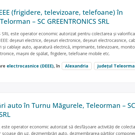
EE (frigidere, televizoare, telefoane) în
, Telorman – SC GREENTRONICS SRL
L este operator economic autorizat pentru colectarea și valorific
EEE: deșeuri electrice, deșeuri electronice, deșeuri electrocasnice, cab
ri și cablaje auto, aparatură electrică, imprimante, televizoare, monito
ctronice, mașini de spălat, frigidere, telefoane mobile etc.
are
electrocasnice (DEEE)
, în
Alexandria
județul Teleorm
i auto în Turnu Măgurele, Teleorman – S
SRL
ste operator economic autorizat să desfăşoare activităţi de colecta
lor scoase din uz, dezmembrări auto, dezmembrarea părtilor componen