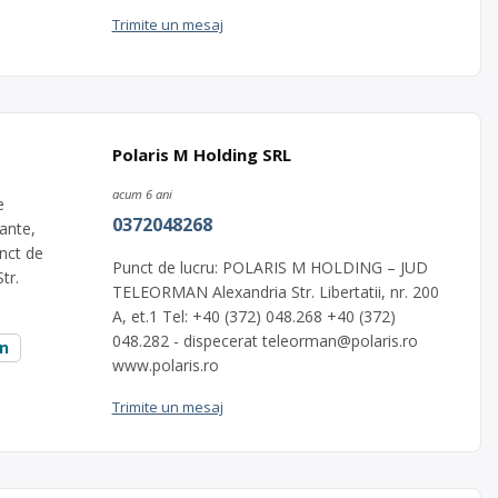
Trimite un mesaj
Polaris M Holding SRL
acum 6 ani
e
0372048268
mante,
unct de
Punct de lucru: POLARIS M HOLDING – JUD
tr.
TELEORMAN Alexandria Str. Libertatii, nr. 200
A, et.1 Tel: +40 (372) 048.268 +40 (372)
048.282 - dispecerat
teleorman@polaris.ro
an
www.polaris.ro
Trimite un mesaj