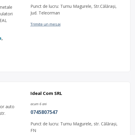
Punct de lucru: Turnu Magurele, Str.Călărași,
 metale
Jud. Teleorman
ulatori
DEAL
Trimite un mesaj
e
,
Ideal Com SRL
acum 6 ani
lor auto
0745807547
tr.
Punct de lucru: Turnu Magurele, str. Călărași,
FN