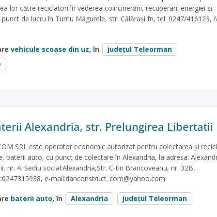
a lor către reciclatori în vederea coincinerării, recuperarii energiei și
 punct de lucru în Turnu Măgurele, str. Călărași fn, tel: 0247/416123, 
are
vehicule scoase din uz
, în
județul Teleorman
e
terii Alexandria, str. Prelungirea Libertatii
SRL este operator economic autorizat pentru colectarea și recic
e, baterii auto, cu punct de colectare în Alexandria, la adresa: Alexandri
ii, nr. 4. Sediu social:Alexandria,Str. C-tin Brancoveanu, nr. 32B,
x:0247315938, e-mail:
danconstruct_com@yahoo.com
are
baterii auto
, în
Alexandria
județul Teleorman