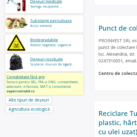
Deșeuri medicale
Seringi, recipente ...
Substanțe periculoase
Punct de co
Acizi, solvenți ...
Biodegradabile
PROINVEST SRL este 
Resturi vegetale, organice..
punct de colectare 
loc. Alexandria, s
Deșeuri reziduale
0247310051, email
Scutece, mucuri de țigară..
Centru de colect
Contabilitate fără griji
Servicii pentru SRL, PFA și ONG: contabilitate,
salarizare, e-Factura, SAF-T și consultanță.
supercontabil.ro
Alte tipuri de deșeuri
Agricultura ecologică
Reciclare T
plastic, hâr
cu ulei uzat