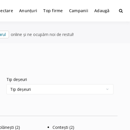
lectare
Anunțuri
Top firme
Campanii
Adaugă
rul
online și ne ocupăm noi de restul!
Tip deșeuri
olănești
(2)
Contești
(2)