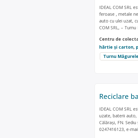
IDEAL COM SRL este
feroase , metale nef
auto cu ulei uzat, 
COM SRL, – Turnu M
Centru de colect
hârtie și carton
,
p
Turnu Măgurel
Reciclare ba
IDEAL COM SRL este 
uzate, baterii auto
Călărași, FN. Sediu
0247416123, e-mail