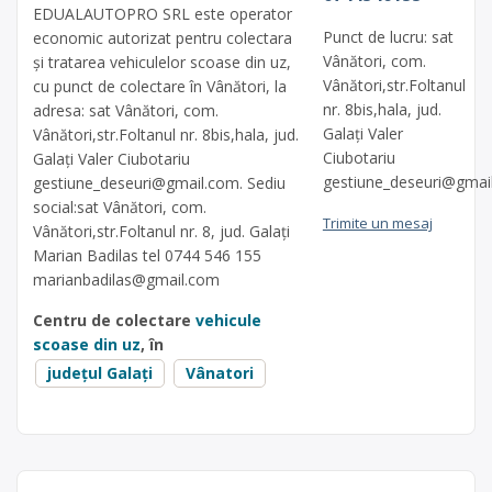
EDUALAUTOPRO SRL este operator
Punct de lucru: sat
economic autorizat pentru colectara
Vânători, com.
și tratarea vehiculelor scoase din uz,
Vânători,str.Foltanul
cu punct de colectare în Vânători, la
nr. 8bis,hala, jud.
adresa: sat Vânători, com.
Galați Valer
Vânători,str.Foltanul nr. 8bis,hala, jud.
Ciubotariu
Galați Valer Ciubotariu
gestiune_deseuri@gmai
gestiune_deseuri@gmail.com
. Sediu
social:sat Vânători, com.
Trimite un mesaj
Vânători,str.Foltanul nr. 8, jud. Galați
Marian Badilas tel 0744 546 155
marianbadilas@gmail.com
Centru de colectare
vehicule
scoase din uz
, în
județul Galați
Vânatori