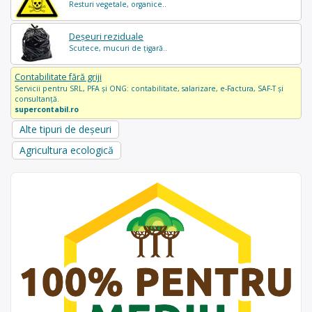
Resturi vegetale, organice..
Deșeuri reziduale
Scutece, mucuri de țigară..
Contabilitate fără griji
Servicii pentru SRL, PFA și ONG: contabilitate, salarizare, e-Factura, SAF-T și
consultanță.
supercontabil.ro
Alte tipuri de deșeuri
Agricultura ecologică