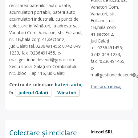
Punct de lucru: sat
reciclarea bateriilor auto uzate,
Vanatori Com.
acumulatori portabili, baterii auto,
Vanatori, str.
acumulatori industriali, cu punct de
Foltanul, nr.
colectare în Vânători, la adresa: sat
1B,hala corp
Vanatori Com. Vanatori, str. Foltanul,
41,sector 2,
nr. 1B,hala corp 41,sector 2,
Jud.Galați
Jud.Galați tel.’0236491455; 0742 049
tel.'0236491455;
1233, fax. ‘0236491455, e-
0742 049 1233,
mail:
gestiune.deseuri@gmail.com
.
fax. '0236491455,
Sediu social:Galați str.Combinatului
e-
nr.5,bloc H,ap.116,jud.Galați
mail:
gestiune.deseuri@
Centru de colectare
baterii auto
,
Trimite un mesaj
în
județul Galați
Vânatori
Colectare și reciclare
Iricad SRL