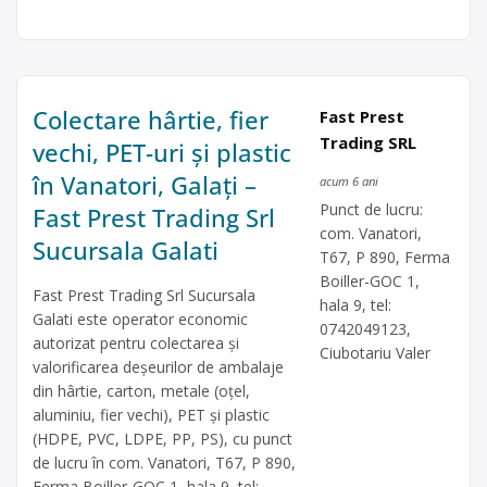
Colectare hârtie, fier
Fast Prest
Trading SRL
vechi, PET-uri și plastic
în Vanatori, Galați –
acum 6 ani
Punct de lucru:
Fast Prest Trading Srl
com. Vanatori,
Sucursala Galati
T67, P 890, Ferma
Boiller-GOC 1,
Fast Prest Trading Srl Sucursala
hala 9, tel:
Galati este operator economic
0742049123,
autorizat pentru colectarea și
Ciubotariu Valer
valorificarea deșeurilor de ambalaje
din hârtie, carton, metale (oțel,
aluminiu, fier vechi), PET și plastic
(HDPE, PVC, LDPE, PP, PS), cu punct
de lucru în com. Vanatori, T67, P 890,
Ferma Boiller-GOC 1, hala 9, tel: