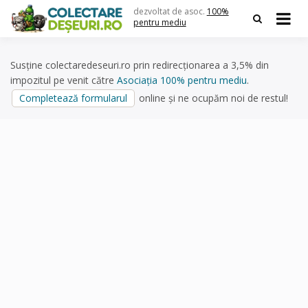
Skip
dezvoltat de asoc.
100%
to
pentru mediu
content
Susține colectaredeseuri.ro prin redirecționarea a 3,5% din
impozitul pe venit către
Asociația 100% pentru mediu
.
Completează formularul
online și ne ocupăm noi de restul!