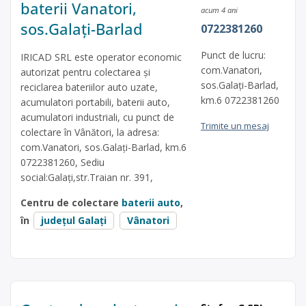
baterii Vanatori,
acum 4 ani
sos.Galați-Barlad
0722381260
Punct de lucru:
IRICAD SRL este operator economic
com.Vanatori,
autorizat pentru colectarea și
sos.Galați-Barlad,
reciclarea bateriilor auto uzate,
km.6 0722381260
acumulatori portabili, baterii auto,
acumulatori industriali, cu punct de
Trimite un mesaj
colectare în Vânători, la adresa:
com.Vanatori, sos.Galați-Barlad, km.6
0722381260, Sediu
social:Galați,str.Traian nr. 391,
Centru de colectare
baterii auto
,
în
județul Galați
Vânatori