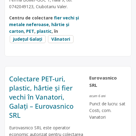
0742049123, Ciubotariu Valer.
Centru de colectare
fier vechi și
metale neferoase
,
hârtie și
carton
,
PET
,
plastic
, în
județul Galați
Vânatori
Colectare PET-uri,
Eurovasnico
SRL
plastic, hârtie și fier
vechi în Vanatori,
acum 6 ani
Punct de lucru: sat
Galați – Eurovasnico
Costi, com.
SRL
Vanatori
Eurovasnico SRL este operator
economic autorizat pentru colectarea