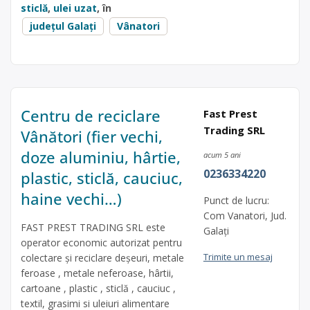
sticlă
,
ulei uzat
, în
județul Galați
Vânatori
Centru de reciclare
Fast Prest
Trading SRL
Vânători (fier vechi,
doze aluminiu, hârtie,
acum 5 ani
0236334220
plastic, sticlă, cauciuc,
haine vechi…)
Punct de lucru:
Com Vanatori, Jud.
FAST PREST TRADING SRL este
Galați
operator economic autorizat pentru
Trimite un mesaj
colectare și reciclare deșeuri, metale
feroase , metale neferoase, hârtii,
cartoane , plastic , sticlă , cauciuc ,
textil, grasimi si uleiuri alimentare