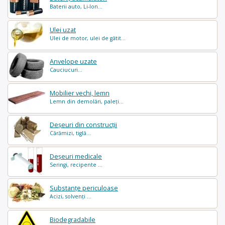
Baterii auto, Li-Ion...
Ulei uzat
Ulei de motor, ulei de gătit...
Anvelope uzate
Cauciucuri...
Mobilier vechi, lemn
Lemn din demolări, paleți...
Deșeuri din construcții
Cărămizi, tiglă...
Deșeuri medicale
Seringi, recipente ...
Substanțe periculoase
Acizi, solvenți ...
Biodegradabile