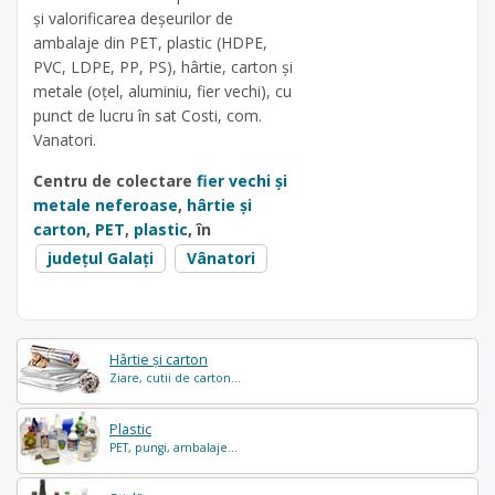
și valorificarea deșeurilor de
ambalaje din PET, plastic (HDPE,
PVC, LDPE, PP, PS), hârtie, carton și
metale (oțel, aluminiu, fier vechi), cu
punct de lucru în sat Costi, com.
Vanatori.
Centru de colectare
fier vechi și
metale neferoase
,
hârtie și
carton
,
PET
,
plastic
, în
județul Galați
Vânatori
Hârtie și carton
Ziare, cutii de carton...
Plastic
PET, pungi, ambalaje...