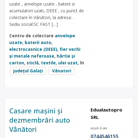
uzate , anvelope uzate , baterii si
acumulatori uzati, DEEE , cu punct de
colectare în Vânători, la adresa: .
Sediu social:SC FAST […]
Centru de colectare
anvelope
uzate
,
baterii auto
,
electrocasnice (DEEE)
,
fier vechi
și metale neferoase
,
hârtie și
carton
,
sticlă
,
textile
,
ulei uzat
, în
județul Galați
Vânatori
Casare mașini și
Edualautopro
SRL
dezmembrări auto
Vânători
acum 6 ani
0744546155