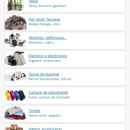
Sticlă
Sticle, borcane, geamuri...
Fier vechi, feroase
Metale feroase, otel...
Aluminiu, neferoase...
Aluminiu, cupru...
Electrice și electronice
Frigidere, televizoare...
Surse de iluminat
Becuri fluorescente, LED-uri...
Cartușe de imprimantă
toner, cartușe de cerneală...
Textile
Haine vechi, draperii...
Baterii, acumulatori