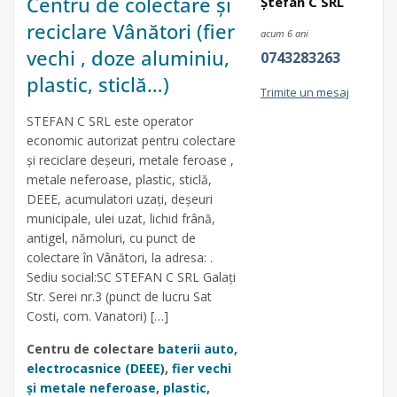
Centru de colectare și
Ștefan C SRL
reciclare Vânători (fier
acum 6 ani
vechi , doze aluminiu,
0743283263
plastic, sticlă…)
Trimite un mesaj
STEFAN C SRL este operator
economic autorizat pentru colectare
și reciclare deșeuri, metale feroase ,
metale neferoase, plastic, sticlă,
DEEE, acumulatori uzați, deșeuri
municipale, ulei uzat, lichid frână,
antigel, nămoluri, cu punct de
colectare în Vânători, la adresa: .
Sediu social:SC STEFAN C SRL Galați
Str. Serei nr.3 (punct de lucru Sat
Costi, com. Vanatori) […]
Centru de colectare
baterii auto
,
electrocasnice (DEEE)
,
fier vechi
și metale neferoase
,
plastic
,