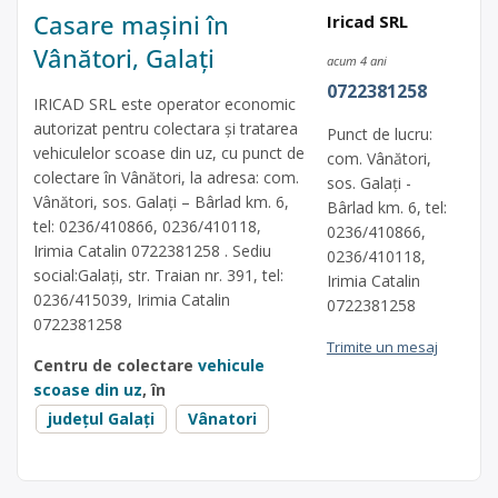
Casare mașini în
Iricad SRL
Vânători, Galați
acum 4 ani
0722381258
IRICAD SRL este operator economic
autorizat pentru colectara și tratarea
Punct de lucru:
vehiculelor scoase din uz, cu punct de
com. Vânători,
colectare în Vânători, la adresa: com.
sos. Galați -
Vânători, sos. Galați – Bârlad km. 6,
Bârlad km. 6, tel:
tel: 0236/410866, 0236/410118,
0236/410866,
Irimia Catalin 0722381258 . Sediu
0236/410118,
social:Galați, str. Traian nr. 391, tel:
Irimia Catalin
0236/415039, Irimia Catalin
0722381258
0722381258
Trimite un mesaj
Centru de colectare
vehicule
scoase din uz
, în
județul Galați
Vânatori