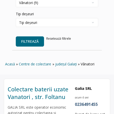
Tip deșeuri
Resetează filtrele
FILTREAZĂ
Acasă
Centre de colectare
județul Galați
Vânatori
Colectare baterii uzate
Galia SRL
Vanatori , str. Foltanu
acum 6 ani
0236491455
GALIA SRL este operator economic
autorizat pentru colectarea și