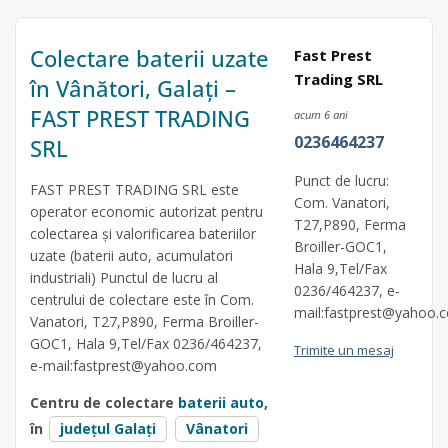
Colectare baterii uzate
Fast Prest
Trading SRL
în Vânători, Galați –
FAST PREST TRADING
acum 6 ani
0236464237
SRL
Punct de lucru:
FAST PREST TRADING SRL este
Com. Vanatori,
operator economic autorizat pentru
T27,P890, Ferma
colectarea și valorificarea bateriilor
Broiller-GOC1,
uzate (baterii auto, acumulatori
Hala 9,Tel/Fax
industriali) Punctul de lucru al
0236/464237, e-
centrului de colectare este în Com.
mail:
fastprest@yahoo.
Vanatori, T27,P890, Ferma Broiller-
GOC1, Hala 9,Tel/Fax 0236/464237,
Trimite un mesaj
e-mail:
fastprest@yahoo.com
Centru de colectare
baterii auto
,
în
județul Galați
Vânatori