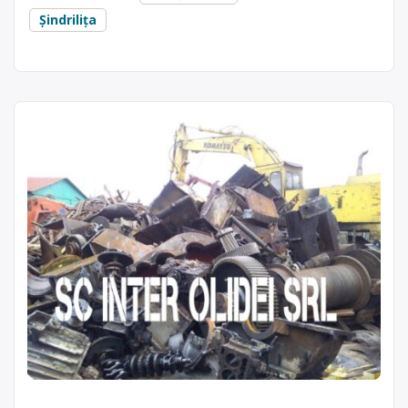
Șindrilița