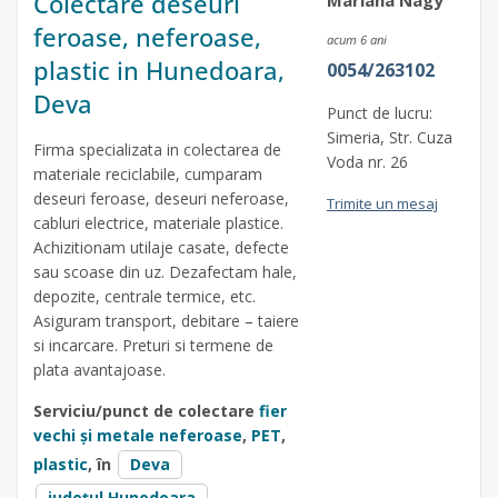
Colectare deseuri
feroase, neferoase,
acum 6 ani
plastic in Hunedoara,
0054/263102
Deva
Punct de lucru:
Simeria, Str. Cuza
Firma specializata in colectarea de
Voda nr. 26
materiale reciclabile, cumparam
deseuri feroase, deseuri neferoase,
Trimite un mesaj
cabluri electrice, materiale plastice.
Achizitionam utilaje casate, defecte
sau scoase din uz. Dezafectam hale,
depozite, centrale termice, etc.
Asiguram transport, debitare – taiere
si incarcare. Preturi si termene de
plata avantajoase.
Serviciu/punct de colectare
fier
vechi și metale neferoase
,
PET
,
plastic
, în
Deva
județul Hunedoara