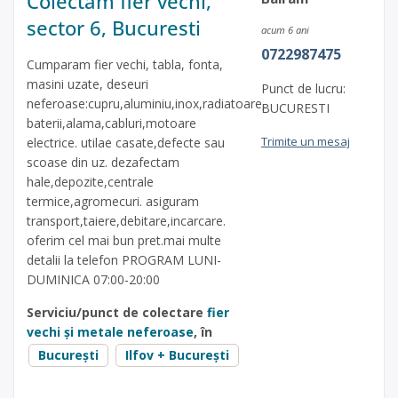
Colectam fier vechi,
sector 6, Bucuresti
acum 6 ani
0722987475
Cumparam fier vechi, tabla, fonta,
masini uzate, deseuri
Punct de lucru:
neferoase:cupru,aluminiu,inox,radiatoare,
BUCURESTI
baterii,alama,cabluri,motoare
Trimite un mesaj
electrice. utilae casate,defecte sau
scoase din uz. dezafectam
hale,depozite,centrale
termice,agromecuri. asiguram
transport,taiere,debitare,incarcare.
oferim cel mai bun pret.mai multe
detalii la telefon PROGRAM LUNI-
DUMINICA 07:00-20:00
Serviciu/punct de colectare
fier
vechi și metale neferoase
, în
București
Ilfov + București