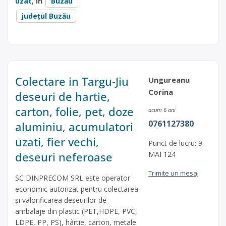
uzat
, în
Buzău
județul Buzău
Colectare in Targu-Jiu
Ungureanu
Corina
deseuri de hartie,
carton, folie, pet, doze
acum 6 ani
0761127380
aluminiu, acumulatori
uzati, fier vechi,
Punct de lucru: 9
deseuri neferoase
MAI 124
Trimite un mesaj
SC DINPRECOM SRL este operator
economic autorizat pentru colectarea
și valorificarea deșeurilor de
ambalaje din plastic (PET,HDPE, PVC,
LDPE, PP, PS), hârtie, carton, metale