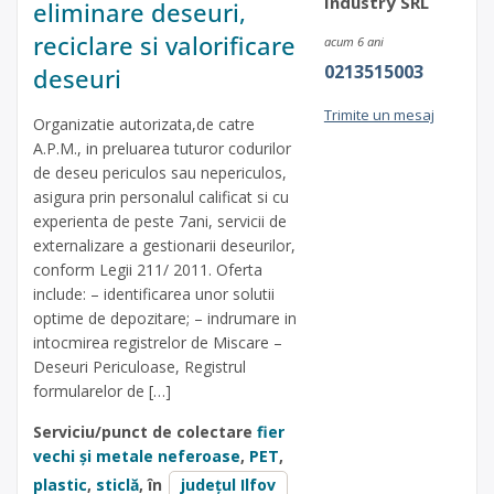
Industry SRL
eliminare deseuri,
reciclare si valorificare
acum 6 ani
0213515003
deseuri
Trimite un mesaj
Organizatie autorizata,de catre
A.P.M., in preluarea tuturor codurilor
de deseu periculos sau nepericulos,
asigura prin personalul calificat si cu
experienta de peste 7ani, servicii de
externalizare a gestionarii deseurilor,
conform Legii 211/ 2011. Oferta
include: – identificarea unor solutii
optime de depozitare; – indrumare in
intocmirea registrelor de Miscare –
Deseuri Periculoase, Registrul
formularelor de […]
Serviciu/punct de colectare
fier
vechi și metale neferoase
,
PET
,
plastic
,
sticlă
, în
județul Ilfov