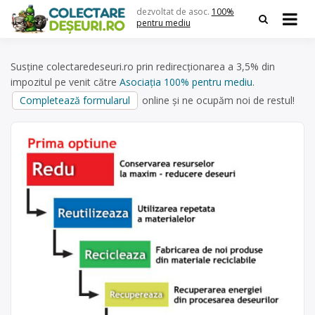
Skip
dezvoltat de asoc.
100%
to
pentru mediu
content
Susține colectaredeseuri.ro prin redirecționarea a 3,5% din
impozitul pe venit către
Asociația 100% pentru mediu
.
Completează formularul
online și ne ocupăm noi de restul!