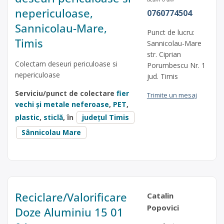
nepericuloase,
0760774504
Sannicolau-Mare,
Punct de lucru:
Timis
Sannicolau-Mare
str. Ciprian
Colectam deseuri periculoase si
Porumbescu Nr. 1
nepericuloase
jud. Timis
Serviciu/punct de colectare
fier
Trimite un mesaj
vechi și metale neferoase
,
PET
,
plastic
,
sticlă
, în
județul Timis
Sânnicolau Mare
Reciclare/Valorificare
Catalin
Popovici
Doze Aluminiu 15 01