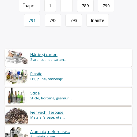
Page
Înapoi
1
…
789
790
navigation
791
792
793
Înainte
Hârtie și carton
Ziare, cutii de carton...
Plastic
PET, pungi, ambalaje...
Sticlă
Sticle, borcane, geamuri...
Fier vechi, feroase
Metale feroase, otel...
Aluminiu, neferoase...
Aluminiu, cupru...