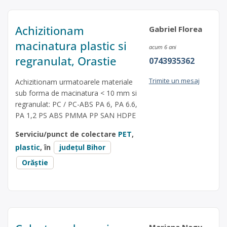
Achizitionam
Gabriel Florea
macinatura plastic si
acum 6 ani
regranulat, Orastie
0743935362
Trimite un mesaj
Achizitionam urmatoarele materiale
sub forma de macinatura < 10 mm si
regranulat: PC / PC-ABS PA 6, PA 6.6,
PA 1,2 PS ABS PMMA PP SAN HDPE
Serviciu/punct de colectare
PET
,
plastic
, în
județul Bihor
Orăștie
Mariana Nagy