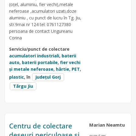
(oțel, aluminiu, fier vechi),metale
neferoase ,acumulatori uzati,doze
aluminiu , cu punct de lucru în Tg. Jiu,
str.9mai nr 124 tel: 0761127380
persoana de contact Ungureanu
Corina
Serviciu/punct de colectare
acumulatori industriali
,
baterii
auto
,
baterii portabile
,
fier vechi
și metale neferoase
,
hârtie
,
PET
,
plastic
, în
județul Gorj
Târgu Jiu
Centru de colectare
Marian Neamtu
deseuri periculoase si
acum 6 ani