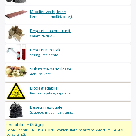
Mobilier vechi, lemn
Lemn din demolări, paleți...
Deșeuri din construcții
Cărămizi, tiglă...
Deșeuri medicale
Seringi, recipente ...
Substanțe periculoase
Acizi, solvenți ...
Biodegradabile
Resturi vegetale, organice..
Deșeuri reziduale
Scutece, mucuri de țigară..
Contabilitate fără griji
Servicii pentru SRL, PFA și ONG: contabilitate, salarizare, e-Factura, SAF-T și
consultanță.