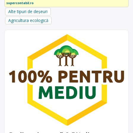
supercontabil.ro
Alte tipuri de deșeuri
Agricultura ecologică