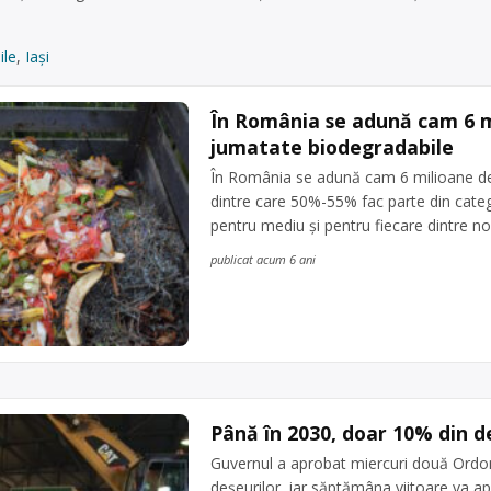
ile
,
Iași
În România se adună cam 6 mi
jumatate biodegradabile
În România se adună cam 6 milioane de 
dintre care 50%-55% fac parte din categor
pentru mediu și pentru fiecare dintre n
publicat acum 6 ani
Până în 2030, doar 10% din d
Guvernul a aprobat miercuri două Ordon
deşeurilor, iar săptămâna viitoare va ap