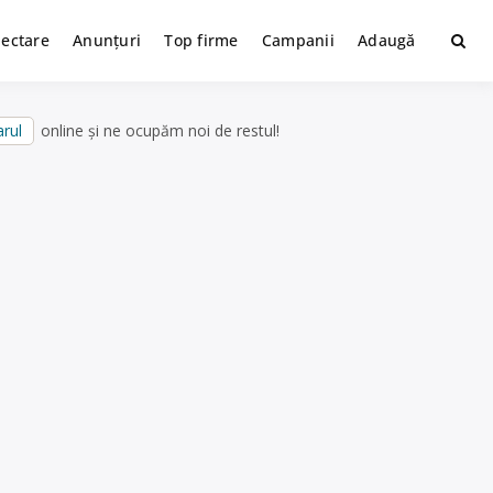
lectare
Anunțuri
Top firme
Campanii
Adaugă
rul
online și ne ocupăm noi de restul!