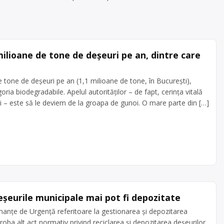
lioane de tone de deșeuri pe an, dintre care
tone de deșeuri pe an (1,1 milioane de tone, în Bucureşti),
ia biodegradabile. Apelul autorităților – de fapt, cerința vitală
oi – este să le deviem de la groapa de gunoi. O mare parte din […]
eșeurile municipale mai pot fi depozitate
anţe de Urgenţă referitoare la gestionarea şi depozitarea
roba alt act normativ privind reciclarea și depozitarea deșeurilor.