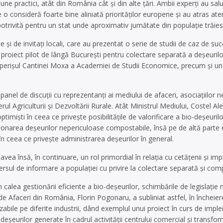
ne practici, atât din România cât și din alte țări. Ambii experți au sal
 o consideră foarte bine aliniată priorităților europene și au atras a
 potrivită pentru un stat unde aproximativ jumătate din populație trăiest
e și de invitați locali, care au prezentat o serie de studii de caz de s
oiect pilot de lângă București pentru colectare separată a deșeurilor
perișul Cantinei Moxa a Academiei de Studii Economice, precum și un 
n panel de discuții cu reprezentanți ai mediului de afaceri, asociațiilor
erul Agriculturii și Dezvoltării Rurale. Atât Ministrul Mediului, Costel A
ptimiști în ceea ce privește posibilitățile de valorificare a bio-deșeuri
ionarea deșeurilor nepericuloase compostabile, însă pe de altă parte 
 în ceea ce privește administrarea deșeurilor în general.
vea însă, în continuare, un rol primordial în relația cu cetățenii și i
ersul de informare a populației cu privire la colectare separată și com
 calea gestionării eficiente a bio-deșeurilor, schimbările de legislație n
e Afaceri din România, Florin Pogonaru, a subliniat astfel, în încheie
abile pe diferite industrii, dând exemplul unui proiect în curs de imp
deșeurilor generate în cadrul activității centrului comercial și transfor