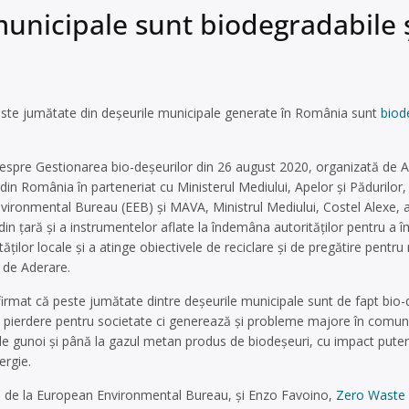
nicipale sunt biodegradabile și 
Peste jumătate din deșeurile municipale generate în România sunt
biod
 despre Gestionarea bio-deșeurilor din 26 august 2020, organizată de A
in România în parteneriat cu Ministerul Mediului, Apelor și Pădurilor,
ironmental Bureau (EEB) și MAVA, Ministrul Mediului, Costel Alexe, a
 din țară și a instrumentelor aflate la îndemâna autorităților pentru a 
tăților locale și a atinge obiectivele de reciclare și de pregătire pentru 
 de Aderare.
firmat că peste jumătate dintre deșeurile municipale sunt de fapt bio-de
 pierdere pentru societate ci generează și probleme majore în comunit
e gunoi și până la gazul metan produs de biodeșeuri, cu impact puterni
ergie.
k, de la European Environmental Bureau, și Enzo Favoino,
Zero Waste