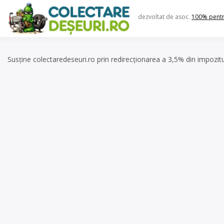
Skip
to
dezvoltat de asoc.
100% pent
content
Susține colectaredeseuri.ro prin redirecționarea a 3,5% din impozit