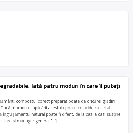
seuri
lare
ice ,
cial:SC
rton
,
gradabile. Iată patru moduri în care îl puteți
ământ, compostul corect preparat poate da oricărei grădini
. Dacă momentul aplicării acestuia poate coincide cu cel al
ă îngrășământul natural poate fi diferit, de la caz la caz, susține
ciclare și manager general […]