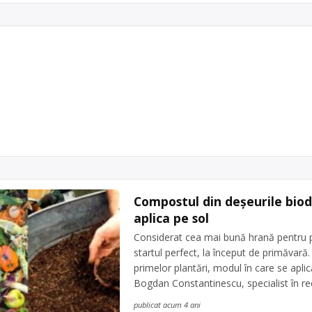
clare Moșoaia (fier vechi, lemn , hârtie , plastic, de
eiuri sintetice , deșeuri biodegradabile , filtre ulei)
RES SRL este operator economic autorizat pentru colectare și recic
ase, lemn , hârtii, cartoane , plastic, deseuri municipale , uleiuri sintet
xpres SRL
le , filtre ulei, cu punct de colectare în Moșoaia, la adresa: . Sediu so
RES SRL, – Com. Mosoaia, Sat Smeura, str. Aleea Rozelor, […]
are
biodegradabile
,
fier vechi și metale neferoase
,
hârtie și ca
i uzat
, în
județul Arges
Mosoaia
Compostul din deșeurile biode
aplica pe sol
Considerat cea mai bună hrană pentru p
startul perfect, la început de primăvară
primelor plantări, modul în care se aplic
Bogdan Constantinescu, specialist în re
publicat acum 4 ani