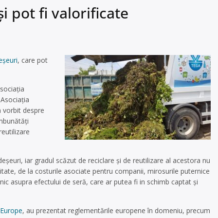
pot fi valorificate
eșeuri
, care pot
sociația
 Asociația
 vorbit despre
îmbunătăți
reutilizare
șeuri, iar gradul scăzut de reciclare și de reutilizare al acestora nu
ate, de la costurile asociate pentru companii, mirosurile puternice
c asupra efectului de seră, care ar putea fi in schimb captat și
 Europe
, au prezentat reglementările europene în domeniu, precum