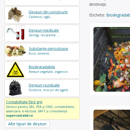
destinații.
Deșeuri din construcții
Etichete:
Biodegradab
Cărămizi, tiglă...
Deșeuri medicale
Seringi, recipente ...
Substanțe periculoase
Acizi, solvenți ...
Biodegradabile
Resturi vegetale, organice..
Deșeuri reziduale
Scutece, mucuri de țigară..
Contabilitate fără griji
Servicii pentru SRL, PFA și ONG: contabilitate,
salarizare, e-Factura, SAF-T și consultanță.
supercontabil.ro
Alte tipuri de deșeuri