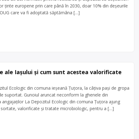
r ținte europene prin care până în 2030, doar 10% din deșeurile
. OUG care va fi adoptată săptămâna […]
 ale Iașului și cum sunt acestea valorificate
itul Ecologic din comuna ieșeană Țuțora, la câțiva pași de gropa
 de suportat. Gunoiul aruncat neconform la ghenele din
 angajaților La Depozitul Ecologic din comuna Țuțora ajung
 sortate, valorificate și tratate microbiologic, pentru a […]