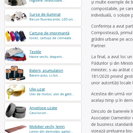
Frigidere, televizoare...
și multe exemple de bu
compostabile, pe care
Surse de iluminat
individuală, o soluție
Becuri fluorescente, LED-uri...
Conferința a avut part
Compostează, primul pr
Cartușe de imprimantă
toner, cartușe de cerneală...
grădini urbane pe aco
Partner.
Textile
La final, a avut loc u
Haine vechi, draperii...
Pădurilor și din Minist
minister, s-au arătat o
Baterii, acumulatori
Baterii auto, Li-Ion...
181/2020 privind gest
unor autorități locale
Ulei uzat
Acestea din urmă vor a
Ulei de motor, ulei de gătit...
același timp și în dem
Anvelope uzate
Dincolo de barierele în
Cauciucuri...
Asociației Oamenilor d
de business standardiz
Mobilier vechi, lemn
vizează preluarea bio-
Lemn din demolări, paleți...