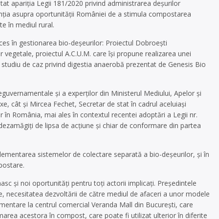
utat apariția Legii 181/2020 privind administrarea deșurilor
tenția asupra oportunității României de a stimula compostarea
e în mediul rural.
ucces în gestionarea bio-deșeurilor: Proiectul Dobroești
 vegetale, proiectul A.C.U.M. care își propune realizarea unei
studiu de caz privind digestia anaerobă prezentat de Genesis Bio
 neguvernamentale și a experților din Ministerul Mediului, Apelor și
lexe, cât și Mircea Fechet, Secretar de stat în cadrul aceluiași
lor în România, mai ales în contextul recentei adoptări a Legii nr.
dezamăgiți de lipsa de acțiune și chiar de conformare din partea
mplementarea sistemelor de colectare separată a bio-deșeurilor, și în
postare.
asc și noi oportunități pentru toți actorii implicați. Președintele
re, necesitatea dezvoltării de către mediul de afaceri a unor modele
lementare la centrul comercial Veranda Mall din București, care
marea acestora în compost, care poate fi utilizat ulterior în diferite