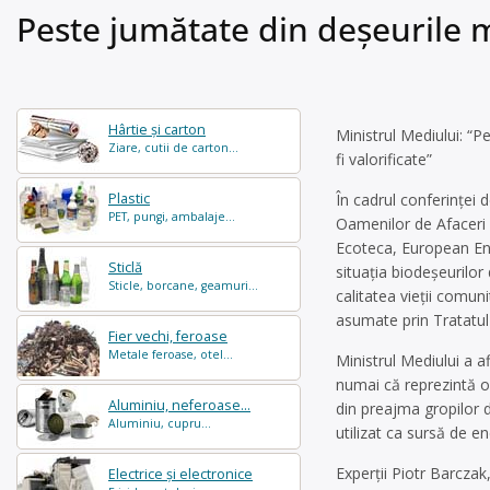
Peste jumătate din deșeurile mu
Hârtie și carton
Ministrul Mediului: “
Ziare, cutii de carton...
fi valorificate”
Plastic
În cadrul conferinței
PET, pungi, ambalaje...
Oamenilor de Afaceri d
Ecoteca, European Env
Sticlă
situația biodeșeurilor
Sticle, borcane, geamuri...
calitatea vieții comuni
asumate prin Tratatul
Fier vechi, feroase
Metale feroase, otel...
Ministrul Mediului a a
numai că reprezintă o
Aluminiu, neferoase...
din preajma gropilor d
Aluminiu, cupru...
utilizat ca sursă de en
Experții Piotr Barcza
Electrice și electronice