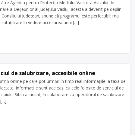
către Agenția pentru Protecția Mediului Vaslui, a Avizului de
re a Deșeurilor al Județului Vaslui, acesta a devenit pe deplin
e Consiliului Județean, spune că programul este perfectibil: mai
nstituția are în vedere accesarea unui […]
iciul de salubrizare, accesibile online
ormă online pe care pot urmări în timp real informațiile la taxa de
olectate. Informațiile sunt aceleași cu cele folosite de serviciul de
ipiului Sibiu a lansat, în colaborare cu operatorul de salubrizare
 […]