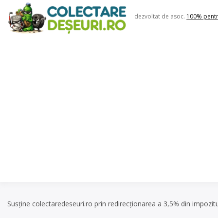
Skip
to
dezvoltat de asoc.
100% pent
content
Susține colectaredeseuri.ro prin redirecționarea a 3,5% din impozit