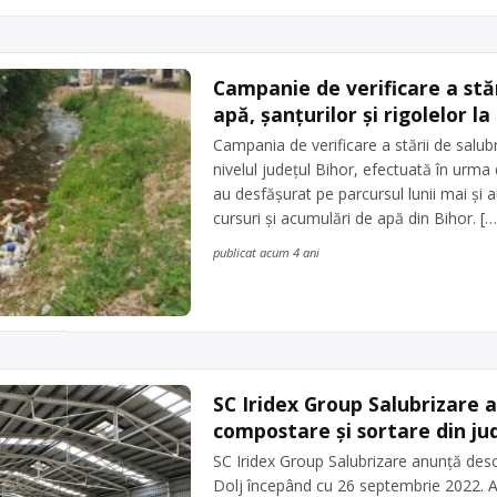
Campanie de verificare a stări
apă, şanţurilor şi rigolelor la
Campania de verificare a stării de salubriz
nivelul județul Bihor, efectuată în urma d
au desfășurat pe parcursul lunii mai și a
cursuri și acumulări de apă din Bihor. […
publicat acum 4 ani
SC Iridex Group Salubrizare a
compostare și sortare din jud
SC Iridex Group Salubrizare anunță desch
Dolj începând cu 26 septembrie 2022. Astf