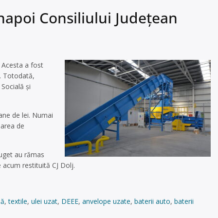
înapoi Consiliului Judeţean
. Acesta a fost
ţ. Totodată,
 Socială şi
oane de lei. Numai
jarea de
 buget au rămas
e acum restituită CJ Dolj.
lă
,
textile
,
ulei uzat
,
DEEE
,
anvelope uzate
,
baterii auto
,
baterii