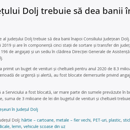
eţului Dolj trebuie să dea banii 
e al judeţului Dolj trebuie să dea banii înapoi Consiliului Judeţean Dolj
lui 2019 şi are în componenţă cinci staţii de sortare şi transfer din jude
 196 de angajaţi şi un sediu în clădirea Direcţiei Generale de Asistenţă
j.
l a primit un buget de venituri şi cheltuieli pentru anul 2020 de 8.3 mili
erioadă de urgență şi alertă, au fost blocate demersurile privind anga
 a Serviciului a fost blocată, iar mare parte din sumele prevăzute în
e, suma de 3 milioane de lei din bugetul de venituri și cheltuieli trebui
şeuri în Județul Dolj
udețul Dolj:
hârtie – cartoane
,
metale – fier vechi
,
PET-uri
,
plastic
,
stic
icale
,
lemn
,
vehicule scoase din uz