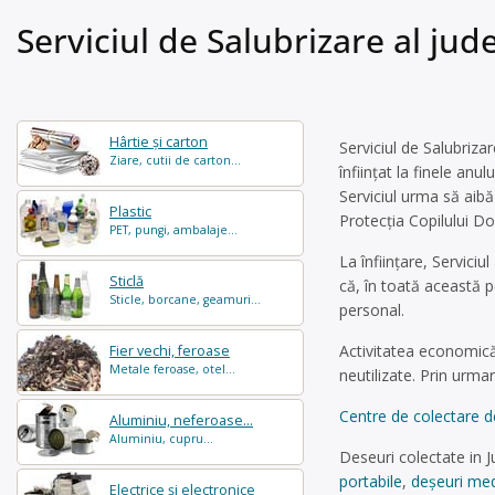
Serviciul de Salubrizare al jud
Hârtie și carton
Serviciul de Salubrizar
Ziare, cutii de carton...
înfiinţat la finele anu
Serviciul urma să aibă
Plastic
Protecţia Copilului Dol
PET, pungi, ambalaje...
La înfiinţare, Serviciu
Sticlă
că, în toată această p
Sticle, borcane, geamuri...
personal.
Activitatea economică
Fier vechi, feroase
Metale feroase, otel...
neutilizate. Prin urmar
Centre de colectare de
Aluminiu, neferoase...
Aluminiu, cupru...
Deseuri colectate in J
portabile
,
deșeuri med
Electrice și electronice