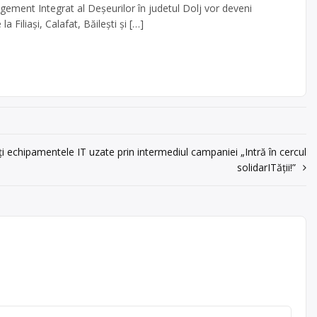
gement Integrat al Deșeurilor în judetul Dolj vor deveni
la Filiași, Calafat, Băilești și […]
i echipamentele IT uzate prin intermediul campaniei „Intră în cercul
solidarITății!”