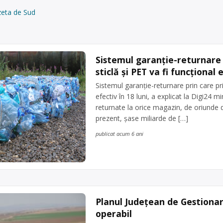
eta de Sud
Sistemul garanție-returnare 
sticlă şi PET va fi funcțional e
Sistemul garanție-returnare prin care pri
efectiv în 18 luni, a explicat la Digi24 m
returnate la orice magazin, de oriunde d
prezent, șase miliarde de […]
publicat acum 6 ani
Planul Județean de Gestionare
operabil