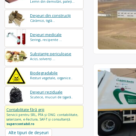
Lemn din demolări, paleți...
Deșeuri din construcții
Cărămizi, tiglă...
Deșeuri medicale
Seringi, recipente ...
Substanțe periculoase
Acizi, solvenți ...
Biodegradabile
Resturi vegetale, organice..
Deșeuri reziduale
Scutece, mucuri de țigară..
Contabilitate fără griji
Servicii pentru SRL, PFA și ONG: contabilitate,
salarizare, e-Factura, SAF-T și consultanță.
supercontabil.ro
Alte tipuri de deșeuri