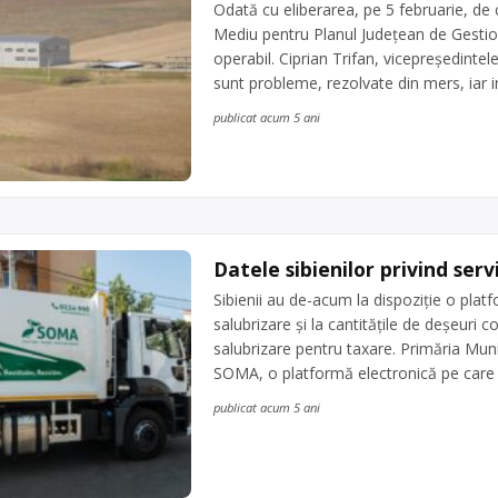
Odată cu eliberarea, pe 5 februarie, de 
Mediu pentru Planul Județean de Gestiona
operabil. Ciprian Trifan, vicepreședintel
sunt probleme, rezolvate din mers, iar i
publicat acum 5 ani
Datele sibienilor privind serv
Sibienii au de-acum la dispoziție o platf
salubrizare și la cantitățile de deșeuri c
salubrizare pentru taxare. Primăria Munic
SOMA, o platformă electronică pe care
publicat acum 5 ani