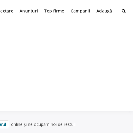
lectare
Anunțuri
Top firme
Campanii
Adaugă
rul
online și ne ocupăm noi de restul!