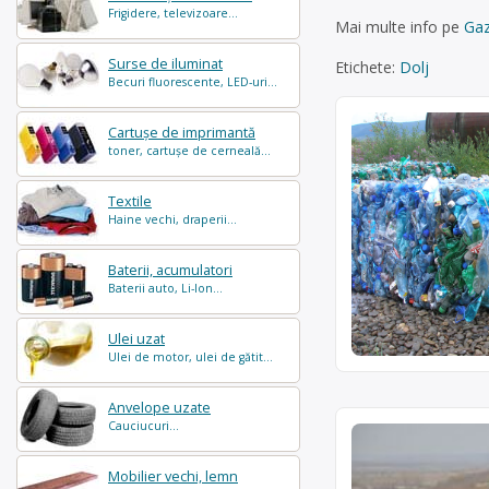
Frigidere, televizoare...
Mai multe info pe
Gaz
Surse de iluminat
Etichete:
Dolj
Becuri fluorescente, LED-uri...
Cartușe de imprimantă
toner, cartușe de cerneală...
Textile
Haine vechi, draperii...
Baterii, acumulatori
Baterii auto, Li-Ion...
Ulei uzat
Ulei de motor, ulei de gătit...
Anvelope uzate
Cauciucuri...
Mobilier vechi, lemn