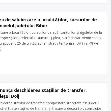
i de salubrizare a localităţilor, cursurilor de
 nivelul județului Bihor
are a localităţilor, cursurilor de apă, şanţurilor şi rigolelor de la
ispozițiilor prefectului Dumitru Țiplea, s-a încheiat. Verificările s-
u acoperit 26 de unități administrativ teritoriale (UAT) și 48 de
]
nunță deschiderea stațiilor de transfer,
ețul Dolj
iderea stațiilor de transfer, compostare și sortare din județul
el toate stațiile, de transfer și tratare a deșeurilor, construite