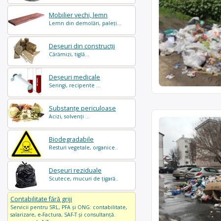
Mobilier vechi, lemn
Lemn din demolări, paleți...
Deșeuri din construcții
Cărămizi, tiglă...
Deșeuri medicale
Seringi, recipente ...
Substanțe periculoase
Acizi, solvenți ...
Biodegradabile
Resturi vegetale, organice..
Deșeuri reziduale
Scutece, mucuri de țigară..
Contabilitate fără griji
Servicii pentru SRL, PFA și ONG: contabilitate,
salarizare, e-Factura, SAF-T și consultanță.