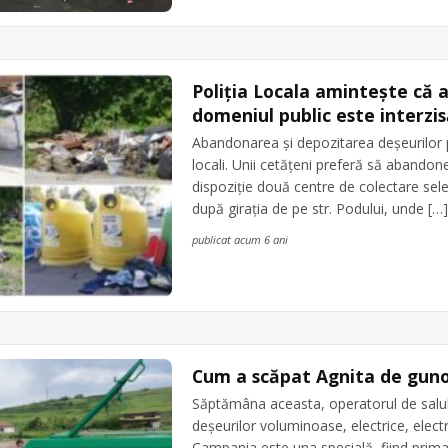
Poliția Locala amintește că 
domeniul public este interzis
Abandonarea și depozitarea deșeurilor pe 
locali. Unii cetățeni preferă să abandone
dispoziție două centre de colectare selec
după girația de pe str. Podului, unde […]
publicat acum 6 ani
Cum a scăpat Agnita de guno
Săptămâna aceasta, operatorul de salu
deșeurilor voluminoase, electrice, elect
Campania este una specială, fiind prim