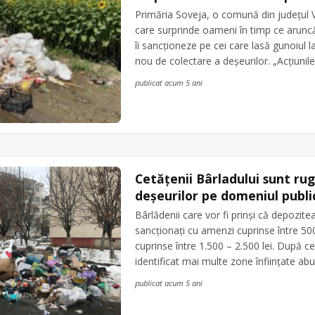
Primăria Soveja, o comună din județul V
care surprinde oameni în timp ce aruncă
îi sancționeze pe cei care lasă gunoiul
nou de colectare a deșeurilor. „Acțiunile
publicat acum 5 ani
Cetățenii Bârladului sunt rug
deșeurilor pe domeniul publi
Bârlădenii care vor fi prinși că depozit
sancționați cu amenzi cuprinse între 500 
cuprinse între 1.500 – 2.500 lei. După ce,
identificat mai multe zone înființate abu
publicat acum 5 ani