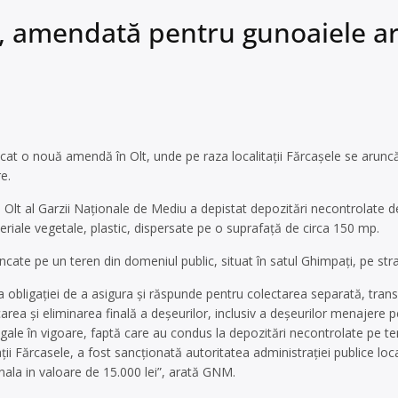
lt, amendată pentru gunoaiele a
cat o nouă amendă în Olt, unde pe raza localitaţii Fărcaşele se arunc
e.
 Olt al Garzii Naţionale de Mediu a depistat depozitări necontrolate d
riale vegetale, plastic, dispersate pe o suprafaţă de circa 150 mp.
cate pe un teren din domeniul public, situat în satul Ghimpaţi, pe stra
 obligaţiei de a asigura şi răspunde pentru colectarea separată, trans
icarea şi eliminarea finală a deşeurilor, inclusiv a deşeurilor menajere 
legale în vigoare, faptă care au condus la depozitări necontrolate pe 
taţii Fărcasele, a fost sancţionată autoritatea administraţiei publice lo
la in valoare de 15.000 lei”, arată GNM.