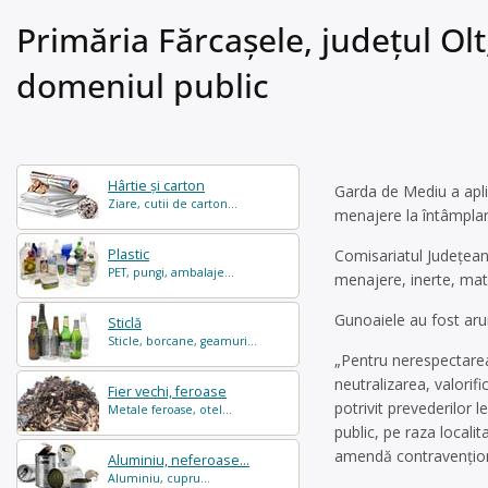
Primăria Fărcaşele, județul O
domeniul public
Hârtie și carton
Garda de Mediu a apli
Ziare, cutii de carton...
menajere la întâmplar
Plastic
Comisariatul Judeţean
PET, pungi, ambalaje...
menajere, inerte, mate
Gunoaiele au fost arun
Sticlă
Sticle, borcane, geamuri...
„Pentru nerespectarea
neutralizarea, valorif
Fier vechi, feroase
potrivit prevederilor 
Metale feroase, otel...
public, pe raza locali
amendă contravenţiona
Aluminiu, neferoase...
Aluminiu, cupru...