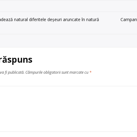
adează natural diferitele deșeuri aruncate în natură
Campania
 răspuns
va fi publicată.
Câmpurile obligatorii sunt marcate cu
*