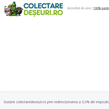
Skip
to
dezvoltat de asoc.
100% pent
content
Susține colectaredeseuri.ro prin redirecționarea a 3,5% din impozit