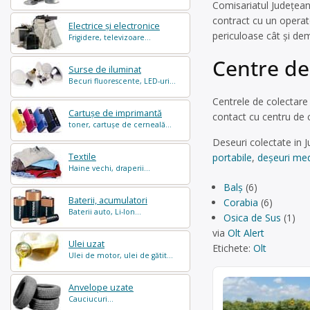
Comisariatul Judeţean 
contract cu un operator
Electrice și electronice
periculoase cât şi dem
Frigidere, televizoare...
Centre de 
Surse de iluminat
Becuri fluorescente, LED-uri...
Centrele de colectare ș
Cartușe de imprimantă
contact cu centru de c
toner, cartușe de cerneală...
Deseuri colectate in J
Textile
portabile
,
deșeuri med
Haine vechi, draperii...
Balș
(6)
Baterii, acumulatori
Corabia
(6)
Baterii auto, Li-Ion...
Osica de Sus
(1)
via
Olt Alert
Ulei uzat
Etichete:
Olt
Ulei de motor, ulei de gătit...
Anvelope uzate
Cauciucuri...