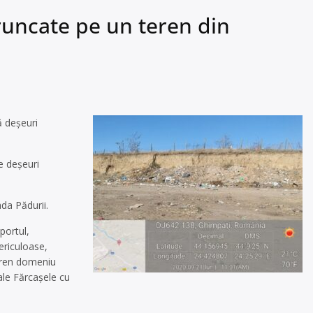
runcate pe un teren din
ă deşeuri
e deşeuri
da Pădurii.
portul,
periculoase,
teren domeniu
cale Fărcaşele cu