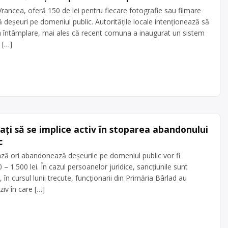
rancea, oferă 150 de lei pentru fiecare fotografie sau filmare
 deșeuri pe domeniul public. Autoritățile locale intenționează să
 la întâmplare, mai ales că recent comuna a inaugurat un sistem
 […]
ați să se implice activ în stoparea abandonului
c
ează ori abandonează deșeurile pe domeniul public vor fi
– 1.500 lei. În cazul persoanelor juridice, sancțiunile sunt
 în cursul lunii trecute, funcționarii din Primăria Bârlad au
ziv în care […]