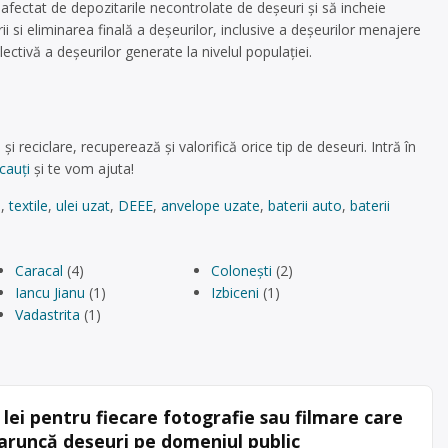
afectat de depozitarile necontrolate de deşeuri şi să incheie
rii si eliminarea finală a deşeurilor, inclusive a deşeurilor menajere
tivă a deşeurilor generate la nivelul populaţiei.
i reciclare, recuperează și valorifică orice tip de deseuri. Intră în
cauți
și te vom ajuta!
ă
,
textile
,
ulei uzat
,
DEEE
,
anvelope uzate
,
baterii auto
,
baterii
Caracal
(4)
Colonești
(2)
Iancu Jianu
(1)
Izbiceni
(1)
Vadastrita
(1)
lei pentru fiecare fotografie sau filmare care
aruncă deșeuri pe domeniul public