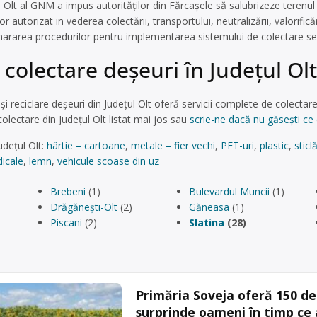
Olt al GNM a impus autorităților din Fărcaşele să salubrizeze terenul 
 autorizat in vederea colectării, transportului, neutralizării, valorifică
ararea procedurilor pentru implementarea sistemului de colectare selec
colectare deşeuri în Județul Olt
i reciclare deșeuri din Județul Olt oferă servicii complete de colectare ș
olectare din Județul Olt listat mai jos sau
scrie-ne dacă nu găsești ce 
udețul Olt:
hârtie – cartoane
,
metale – fier vechi
,
PET-uri
,
plastic
,
sticl
icale
,
lemn
,
vehicule scoase din uz
Brebeni
(1)
Bulevardul Muncii
(1)
Drăgănești-Olt
(2)
Găneasa
(1)
Piscani
(2)
Slatina
(28)
Primăria Soveja oferă 150 de 
surprinde oameni în timp ce 