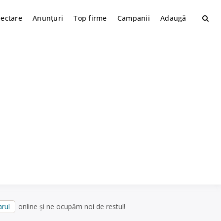
lectare
Anunțuri
Top firme
Campanii
Adaugă
rul
online și ne ocupăm noi de restul!