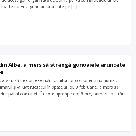
 foarte rar vezi gunoaie aruncate pe […]
 din Alba, a mers să strângă gunoaiele aruncate
ne
, a vrut să dea un exemplu locuitorilor comunei și nu numai,
arul și-a luat rucsacul în spate și joi, 3 februarie, a mers să
rincipal al comunei. În doar aproape două ore, primarul a strâns