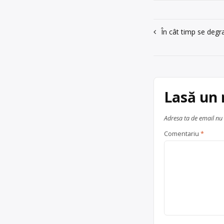
Navigare
În cât timp se degr
în
articole
Lasă un
Adresa ta de email nu 
Comentariu
*