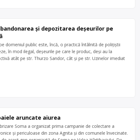
abandonarea și depozitarea deșeurilor pe
ă
domeniul public este, încă, o practică întâlnită de polițiștii
ze, în mod ilegal, deșeurile pe care le produc, deși au la
tivă atât pe str. Thurzo Sandor, cât și pe str. Uzinelor imediat
aiele aruncate aiurea
brizare Soma a organizat prima campanie de colectare a
ronice și periculoase din zona Agnita și din comunele învecinate.
a de acest gen organizată de Soma pe Valea Hârtibaciului. De