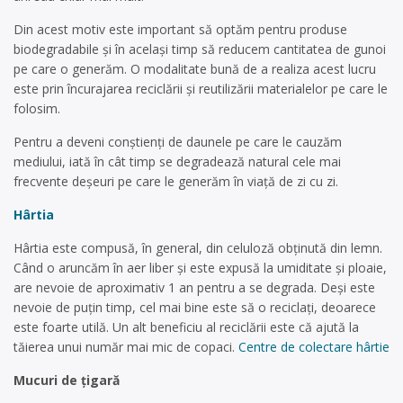
Din acest motiv este important să optăm pentru produse
biodegradabile și în același timp să reducem cantitatea de gunoi
pe care o generăm. O modalitate bună de a realiza acest lucru
este prin încurajarea reciclării și reutilizării materialelor pe care le
folosim.
Pentru a deveni conștienți de daunele pe care le cauzăm
mediului, iată în cât timp se degradează natural cele mai
frecvente deșeuri pe care le generăm în viață de zi cu zi.
Hârtia
Hârtia este compusă, în general, din celuloză obținută din lemn.
Când o aruncăm în aer liber și este expusă la umiditate și ploaie,
are nevoie de aproximativ 1 an pentru a se degrada. Deși este
nevoie de puțin timp, cel mai bine este să o reciclați, deoarece
este foarte utilă. Un alt beneficiu al reciclării este că ajută la
tăierea unui număr mai mic de copaci.
Centre de colectare hârtie
Mucuri de țigară