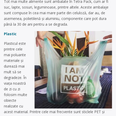
Tot mai multe alimente sunt ambalate în Tetra Pack, cum ar fi
suc, lapte, sosuri, leguminoase, printre altele. Aceste ambalaje
sunt compuse în cea mai mare parte din celuloză, dar au, de
asemenea, polietilenă și aluminiu, componente care pot dura
până la 30 de ani pentru a se degrada.
Plastic
Plasticul este
printre cele
mai poluante
materiale și
durează mai
mult să se
degradeze. În
viața noastră
de zi cu zi
folosim multe
obiecte
realizate cu
acest material. Printre cele mai frecvente sunt sticlele PET și