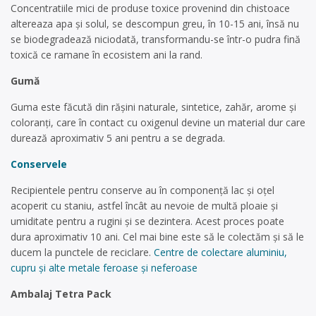
Concentratiile mici de produse toxice provenind din chistoace
altereaza apa și solul, se descompun greu, în 10-15 ani, însă nu
se biodegradează niciodată, transformandu-se într-o pudra fină
toxică ce ramane în ecosistem ani la rand.
Gumă
Guma este făcută din rășini naturale, sintetice, zahăr, arome și
coloranți, care în contact cu oxigenul devine un material dur care
durează aproximativ 5 ani pentru a se degrada.
Conservele
Recipientele pentru conserve au în componență lac și oțel
acoperit cu staniu, astfel încât au nevoie de multă ploaie și
umiditate pentru a rugini și se dezintera. Acest proces poate
dura aproximativ 10 ani. Cel mai bine este să le colectăm și să le
ducem la punctele de reciclare.
Centre de colectare aluminiu,
cupru și alte metale feroase și neferoase
Ambalaj Tetra Pack