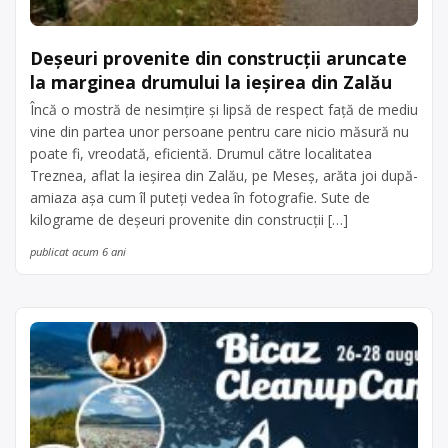
Deșeuri provenite din construcții aruncate
la marginea drumului la ieșirea din Zalău
Încă o mostră de nesimțire și lipsă de respect față de mediu
vine din partea unor persoane pentru care nicio măsură nu
poate fi, vreodată, eficientă. Drumul către localitatea
Treznea, aflat la ieșirea din Zalău, pe Meseș, arăta joi după-
amiaza așa cum îl puteți vedea în fotografie. Sute de
kilograme de deșeuri provenite din construcții […]
publicat acum 6 ani