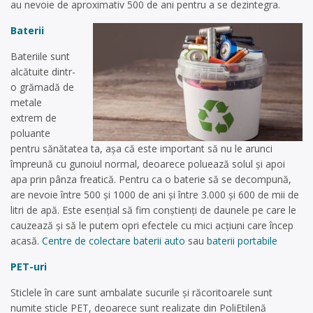
au nevoie de aproximativ 500 de ani pentru a se dezintegra.
Baterii
Bateriile sunt
alcătuite dintr-
o grămadă de
metale
extrem de
poluante
pentru sănătatea ta, așa că este important să nu le arunci
împreună cu gunoiul normal, deoarece poluează solul și apoi
apa prin pânza freatică. Pentru ca o baterie să se decompună,
are nevoie între 500 și 1000 de ani și între 3.000 și 600 de mii de
litri de apă. Este esențial să fim conștienți de daunele pe care le
cauzează și să le putem opri efectele cu mici acțiuni care încep
acasă.
Centre de colectare baterii auto
sau
baterii portabile
PET-uri
Sticlele în care sunt ambalate sucurile și răcoritoarele sunt
numite sticle PET, deoarece sunt realizate din PoliEtilenă