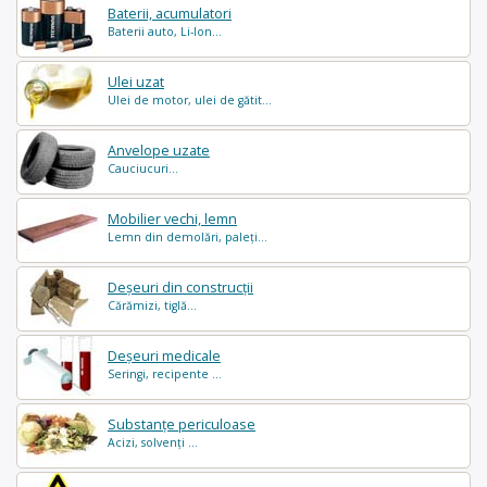
Baterii, acumulatori
Baterii auto, Li-Ion...
Ulei uzat
Ulei de motor, ulei de gătit...
Anvelope uzate
Cauciucuri...
Mobilier vechi, lemn
Lemn din demolări, paleți...
Deșeuri din construcții
Cărămizi, tiglă...
Deșeuri medicale
Seringi, recipente ...
Substanțe periculoase
Acizi, solvenți ...