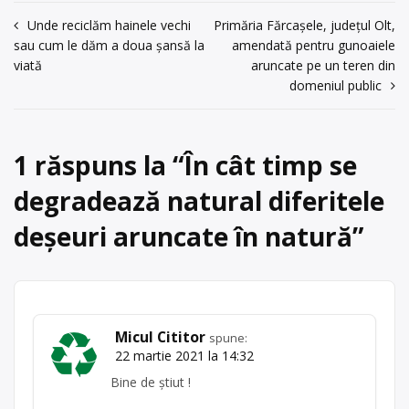
Navigare
Unde reciclăm hainele vechi
Primăria Fărcaşele, județul Olt,
sau cum le dăm a doua șansă la
amendată pentru gunoaiele
în
viată
aruncate pe un teren din
articole
domeniul public
1 răspuns la “
În cât timp se
degradează natural diferitele
deșeuri aruncate în natură
”
Micul Cititor
spune:
22 martie 2021 la 14:32
Bine de știut !