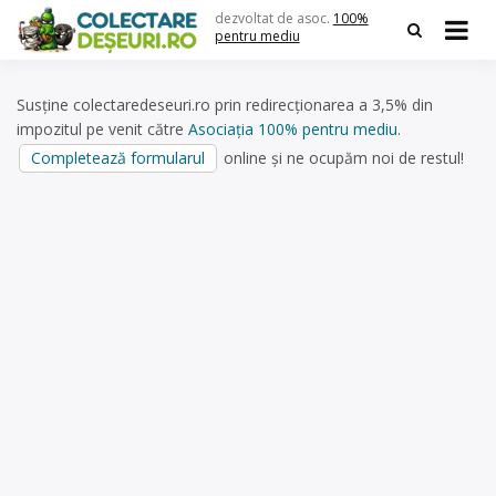
Skip
dezvoltat de asoc.
100%
to
pentru mediu
content
Susține colectaredeseuri.ro prin redirecționarea a 3,5% din
impozitul pe venit către
Asociația 100% pentru mediu
.
Completează formularul
online și ne ocupăm noi de restul!