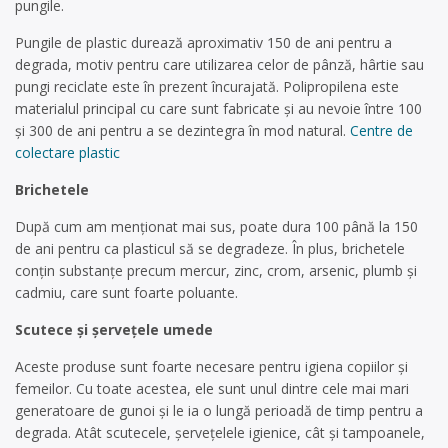
pungile.
Pungile de plastic durează aproximativ 150 de ani pentru a
degrada, motiv pentru care utilizarea celor de pânză, hârtie sau
pungi reciclate este în prezent încurajată. Polipropilena este
materialul principal cu care sunt fabricate și au nevoie între 100
și 300 de ani pentru a se dezintegra în mod natural.
Centre de
colectare plastic
Brichetele
După cum am menționat mai sus, poate dura 100 până la 150
de ani pentru ca plasticul să se degradeze. În plus, brichetele
conțin substanțe precum mercur, zinc, crom, arsenic, plumb și
cadmiu, care sunt foarte poluante.
Scutece și șervețele umede
Aceste produse sunt foarte necesare pentru igiena copiilor și
femeilor. Cu toate acestea, ele sunt unul dintre cele mai mari
generatoare de gunoi și le ia o lungă perioadă de timp pentru a
degrada. Atât scutecele, șervețelele igienice, cât și tampoanele,