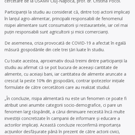
cercetare de la USAMV Cluj-Napoca, prof. dr. Cristina Pocol.
Participanţii la studiu au considerat că, dintre toţi actorii implicaţi
în lanţul agro-alimentar, principalii responsabili de fenomenul
risipei alimentare sunt consumatorii şi restaurantele, iar cel mai
puţin responsabili sunt agricultorii şi micii comercianţi.
De asemenea, criza provocată de COVID-19 a afectat în egală
măsură gospodăriile din cele trei ţări luate în studiu.
Cu toate acestea, aproximativ două treimi dintre participanţii la
studiu au afirmat că se pot bucura de aceeaşi cantitate de
alimente, cu aceiaşi bani, iar cantitatea de alimente aruncate a
crescut la peste 10% din gospodării, contrar ipotezelor iniţiale
formulate de către cercetătorii care au realizat studiul.
„În concluzie, risipa alimentară nu este un fenomen ce poate fi
atribuit unei anumite categorii socio-demografice, ci pare un
fenomen larg răspândit, a cărui diminuare necesită încă multe
investiţii concretizate în campanii de informare şi educare a
actorilor implicaţi. Această concluzie reconfirmă importanţa
acţiunilor desfăşurate până în prezent de către actorii civici,