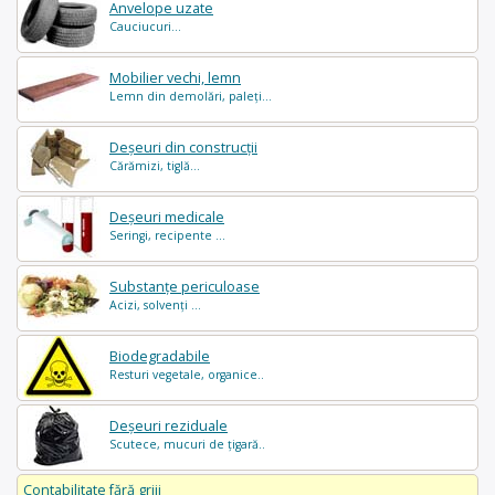
Anvelope uzate
Cauciucuri...
Mobilier vechi, lemn
Lemn din demolări, paleți...
Deșeuri din construcții
Cărămizi, tiglă...
Deșeuri medicale
Seringi, recipente ...
Substanțe periculoase
Acizi, solvenți ...
Biodegradabile
Resturi vegetale, organice..
Deșeuri reziduale
Scutece, mucuri de țigară..
Contabilitate fără griji