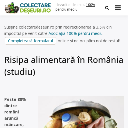
Skip
dezvoltat de asoc.
100%
to
pentru mediu
content
Susține colectaredeseuri.ro prin redirecționarea a 3,5% din
impozitul pe venit către
Asociația 100% pentru mediu
.
Completează formularul
online și ne ocupăm noi de restul!
Risipa alimentară în România
(studiu)
Peste 80%
dintre
români
aruncă
mâncare,