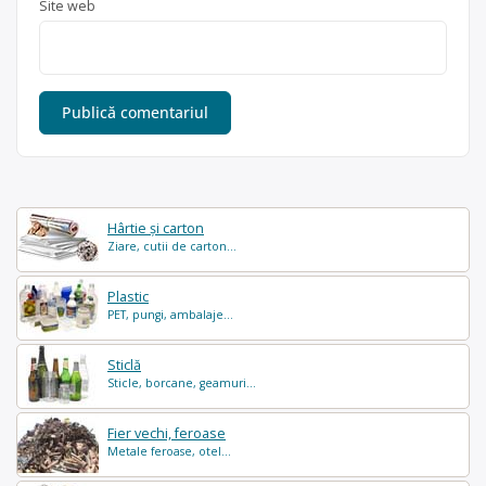
Site web
Hârtie și carton
Ziare, cutii de carton...
Plastic
PET, pungi, ambalaje...
Sticlă
Sticle, borcane, geamuri...
Fier vechi, feroase
Metale feroase, otel...