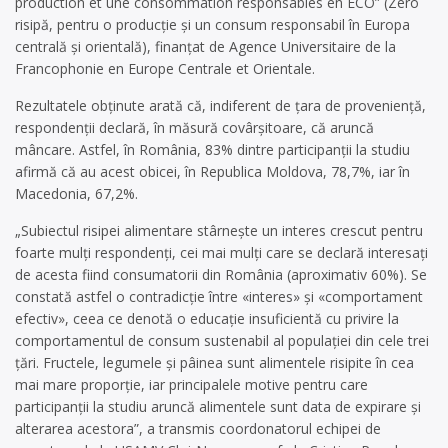
production et une consommation responsables en ECO” (Zero
risipă, pentru o producţie şi un consum responsabil în Europa
centrală şi orientală), finanţat de Agence Universitaire de la
Francophonie en Europe Centrale et Orientale.
Rezultatele obţinute arată că, indiferent de ţara de provenienţă,
respondenţii declară, în măsură covârşitoare, că aruncă
mâncare. Astfel, în România, 83% dintre participanţii la studiu
afirmă că au acest obicei, în Republica Moldova, 78,7%, iar în
Macedonia, 67,2%.
„Subiectul risipei alimentare stârneşte un interes crescut pentru
foarte mulţi respondenţi, cei mai mulţi care se declară interesaţi
de acesta fiind consumatorii din România (aproximativ 60%). Se
constată astfel o contradicţie între «interes» şi «comportament
efectiv», ceea ce denotă o educaţie insuficientă cu privire la
comportamentul de consum sustenabil al populaţiei din cele trei
ţări. Fructele, legumele şi pâinea sunt alimentele risipite în cea
mai mare proporţie, iar principalele motive pentru care
participanţii la studiu aruncă alimentele sunt data de expirare şi
alterarea acestora”, a transmis coordonatorul echipei de