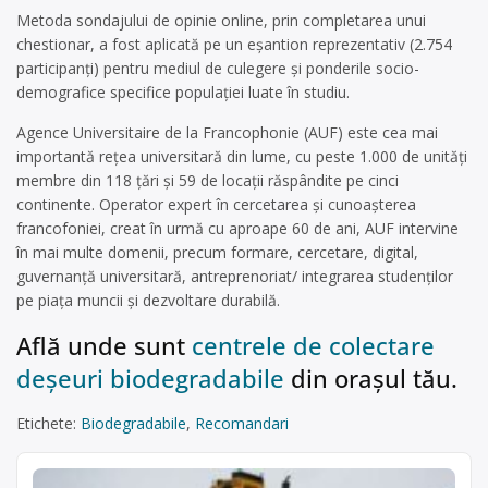
Metoda sondajului de opinie online, prin completarea unui
chestionar, a fost aplicată pe un eşantion reprezentativ (2.754
participanţi) pentru mediul de culegere şi ponderile socio-
demografice specifice populaţiei luate în studiu.
Agence Universitaire de la Francophonie (AUF) este cea mai
importantă reţea universitară din lume, cu peste 1.000 de unităţi
membre din 118 ţări şi 59 de locaţii răspândite pe cinci
continente. Operator expert în cercetarea şi cunoaşterea
francofoniei, creat în urmă cu aproape 60 de ani, AUF intervine
în mai multe domenii, precum formare, cercetare, digital,
guvernanţă universitară, antreprenoriat/ integrarea studenţilor
pe piaţa muncii şi dezvoltare durabilă.
Află unde sunt
centrele de colectare
deșeuri biodegradabile
din orașul tău.
Etichete:
Biodegradabile
,
Recomandari