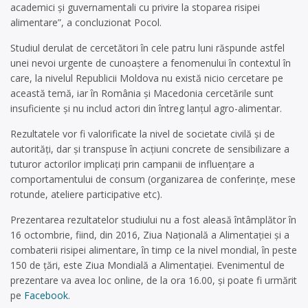
academici şi guvernamentali cu privire la stoparea risipei
alimentare”, a concluzionat Pocol.
Studiul derulat de cercetători în cele patru luni răspunde astfel
unei nevoi urgente de cunoaştere a fenomenului în contextul în
care, la nivelul Republicii Moldova nu există nicio cercetare pe
această temă, iar în România şi Macedonia cercetările sunt
insuficiente şi nu includ actori din întreg lanţul agro-alimentar.
Rezultatele vor fi valorificate la nivel de societate civilă şi de
autorităţi, dar şi transpuse în acţiuni concrete de sensibilizare a
tuturor actorilor implicaţi prin campanii de influenţare a
comportamentului de consum (organizarea de conferinţe, mese
rotunde, ateliere participative etc).
Prezentarea rezultatelor studiului nu a fost aleasă întâmplător în
16 octombrie, fiind, din 2016, Ziua Naţională a Alimentaţiei şi a
combaterii risipei alimentare, în timp ce la nivel mondial, în peste
150 de ţări, este Ziua Mondială a Alimentaţiei. Evenimentul de
prezentare va avea loc online, de la ora 16.00, şi poate fi urmărit
pe
Facebook
.