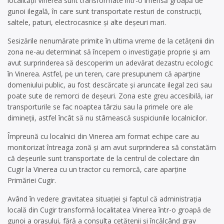
localităţii Vinerea sunt transformate într-o imensă groapă de
gunoi ilegală, în care sunt transportate resturi de construcţii,
saltele, paturi, electrocasnice şi alte deşeuri mari.
Sesizările nenumărate primite în ultima vreme de la cetăţenii din
zona ne-au determinat să începem o investigaţie proprie şi am
avut surprinderea să descoperim un adevărat dezastru ecologic
în Vinerea. Astfel, pe un teren, care presupunem că aparţine
domeniului public, au fost descărcate şi aruncate ilegal zeci sau
poate sute de remorci de deşeuri. Zona este greu accesibilă, iar
transporturile se fac noaptea târziu sau la primele ore ale
dimineţii, astfel încât să nu stârnească suspiciunile localnicilor.
Împreună cu localnici din Vinerea am format echipe care au
monitorizat întreaga zonă şi am avut surprinderea să constatăm
că deşeurile sunt transportate de la centrul de colectare din
Cugir la Vinerea cu un tractor cu remorcă, care aparţine
Primăriei Cugir.
Având în vedere gravitatea situaţiei şi faptul că administraţia
locală din Cugir transformă localitatea Vinerea într-o groapă de
gunoi a oraşului, fără a consulta cetăţenii şi încălcând grav