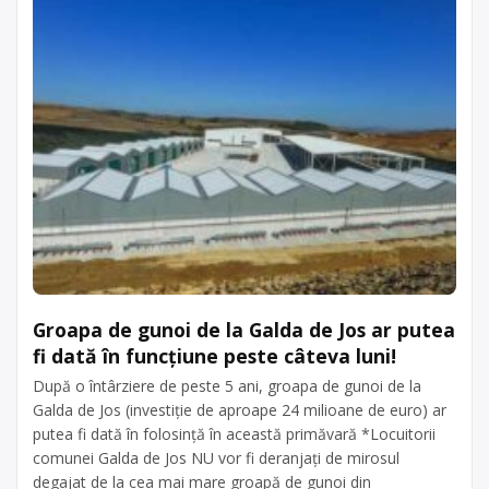
0230/416203, e-
imprimante, televizoare, monitoare,
mail:
margineaprimaria@yahoo.com
,
aragazuri, plăci electronice, mașini de
persoana de
spălat, frigidere, telefoane mobile
contact: Dumitru
etc. Punctul de lucru al centrului de
Pomohaci
colectare este în comuna Marginea,
sat Marginea, nr. […]
acum 6 ani
Centru de colectare
Trimite un mesaj
electrocasnice (DEEE)
, în
județul Suceava
Marginea
Groapa de gunoi de la Galda de Jos ar putea
fi dată în funcțiune peste câteva luni!
După o întârziere de peste 5 ani, groapa de gunoi de la
Galda de Jos (investiție de aproape 24 milioane de euro) ar
putea fi dată în folosință în această primăvară *Locuitorii
comunei Galda de Jos NU vor fi deranjați de mirosul
degajat de la cea mai mare groapă de gunoi din