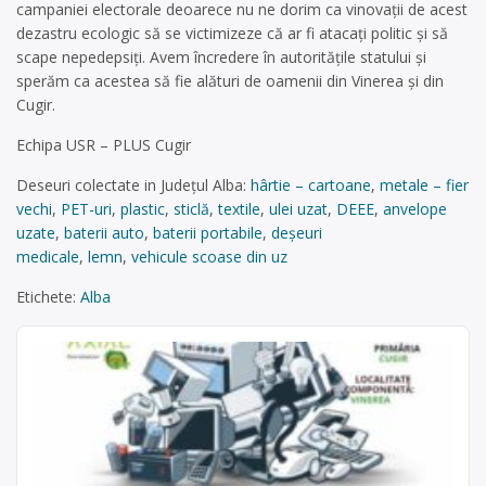
campaniei electorale deoarece nu ne dorim ca vinovaţii de acest
dezastru ecologic să se victimizeze că ar fi atacaţi politic şi să
scape nepedepsiţi. Avem încredere în autorităţile statului şi
sperăm ca acestea să fie alături de oamenii din Vinerea şi din
Cugir.
Echipa USR – PLUS Cugir
Deseuri colectate in Județul Alba:
hârtie – cartoane
,
metale – fier
vechi
,
PET-uri
,
plastic
,
sticlă
,
textile
,
ulei uzat
,
DEEE
,
anvelope
uzate
,
baterii auto
,
baterii portabile
,
deșeuri
medicale
,
lemn
,
vehicule scoase din uz
Etichete:
Alba