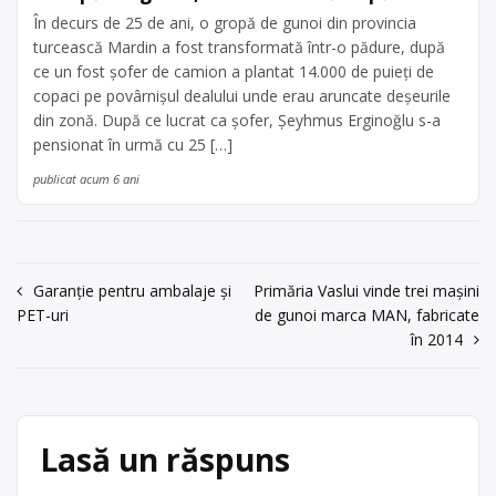
În decurs de 25 de ani, o gropă de gunoi din provincia
turcească Mardin a fost transformată într-o pădure, după
ce un fost șofer de camion a plantat 14.000 de puieți de
copaci pe povârnișul dealului unde erau aruncate deșeurile
din zonă. După ce lucrat ca șofer, Şeyhmus Erginoğlu s-a
pensionat în urmă cu 25 […]
publicat acum 6 ani
Navigare
Garanţie pentru ambalaje şi
Primăria Vaslui vinde trei mașini
PET-uri
de gunoi marca MAN, fabricate
în
în 2014
articole
Lasă un răspuns