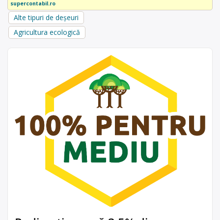
supercontabil.ro
Alte tipuri de deșeuri
Agricultura ecologică