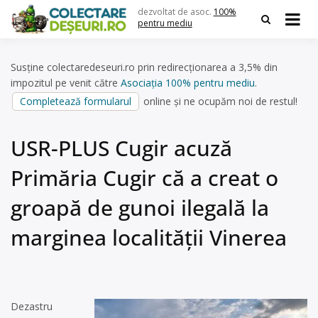
Skip
dezvoltat de asoc.
100%
to
pentru mediu
content
Susține colectaredeseuri.ro prin redirecționarea a 3,5% din
impozitul pe venit către
Asociația 100% pentru mediu
.
Completează formularul
online și ne ocupăm noi de restul!
USR-PLUS Cugir acuză
Primăria Cugir că a creat o
groapă de gunoi ilegală la
marginea localității Vinerea
Dezastru