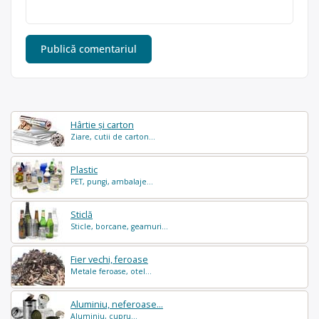
Hârtie și carton
Ziare, cutii de carton...
Plastic
PET, pungi, ambalaje...
Sticlă
Sticle, borcane, geamuri...
Fier vechi, feroase
Metale feroase, otel...
Aluminiu, neferoase...
Aluminiu, cupru...