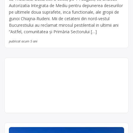
Autorizatia Integrata de Mediu pentru depunerea deseurilor
pe ultimele doua suprafete, inca functionale, ale gropii de
gunoi Chiajna-Rudeni. Mii de cetateni din nord-vestul
Bucurestiului au reclamat mirosul pestilential in ultimii ani
“Astfel, comunitatea şi Primăria Sectorului […]
publicat acum 5 ani
Colectare DEEE (frigidere,
televizoare, telefoane) în
Marginea, Suceava –
Primaria Marginea
Primaria
Marginea
Primaria Marginea este operator
economic autorizat pentru colectarea
Punct de lucru:
și valorificarea deșeurilor de tipe
comuna
DEEE: deșeuri electrice, deșeuri
Marginea, sat
electronice, deșeuri electrocasnice,
Marginea, nr.
cabluri electrice, conductori și cablaje
2241, tel/fax:
auto, aparatură electrică,