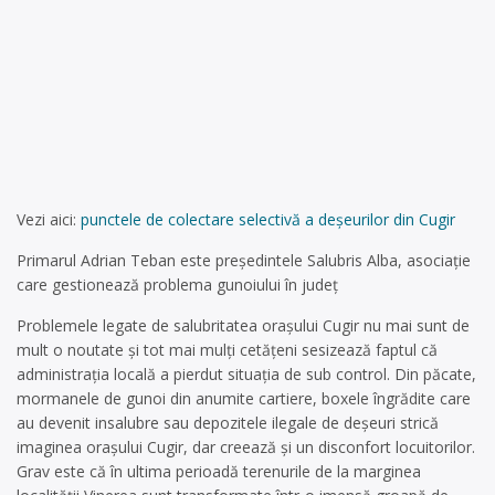
Vezi aici:
punctele de colectare selectivă a deșeurilor din Cugir
Primarul Adrian Teban este preşedintele Salubris Alba, asociaţie
care gestionează problema gunoiului în judeţ
Problemele legate de salubritatea oraşului Cugir nu mai sunt de
mult o noutate şi tot mai mulţi cetăţeni sesizează faptul că
administraţia locală a pierdut situaţia de sub control. Din păcate,
mormanele de gunoi din anumite cartiere, boxele îngrădite care
au devenit insalubre sau depozitele ilegale de deşeuri strică
imaginea oraşului Cugir, dar creează şi un disconfort locuitorilor.
Grav este că în ultima perioadă terenurile de la marginea