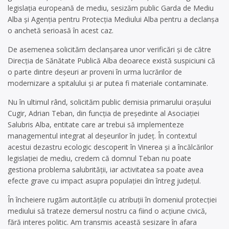
legislaţia europeană de mediu, sesizăm public Garda de Mediu
Alba şi Agenţia pentru Protecţia Mediului Alba pentru a declanşa
o anchetă serioasă în acest caz.
De asemenea solicităm declanşarea unor verificări şi de către
Direcţia de Sănătate Publică Alba deoarece există suspiciuni că
o parte dintre deşeuri ar proveni în urma lucrărilor de
modernizare a spitalului şi ar putea fi materiale contaminate.
Nu în ultimul rând, solicităm public demisia primarului oraşului
Cugir, Adrian Teban, din funcţia de preşedinte al Asociaţiei
Salubris Alba, entitate care ar trebui să implementeze
managementul integrat al deşeurilor în judeţ. În contextul
acestui dezastru ecologic descoperit în Vinerea şi a încălcărilor
legislaţiei de mediu, credem că domnul Teban nu poate
gestiona problema salubrităţii, iar activitatea sa poate avea
efecte grave cu impact asupra populaţiei din întreg judeţul.
În încheiere rugăm autorităţile cu atribuţii în domeniul protecţiei
mediului să trateze demersul nostru ca fiind o acţiune civică,
fără interes politic. Am transmis această sesizare în afara