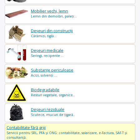
Mobilier vechi, lemn
Lemn din demolări, paleți...
Deșeuri din construcții
Cărămizi, tiglă...
Deșeuri medicale
Seringi, recipente ...
Substanțe periculoase
Acizi, solvenți ...
Biodegradabile
Resturi vegetale, organice..
Deșeuri reziduale
Scutece, mucuri de țigară..
Contabilitate fără griji
Servicii pentru SRL, PFA și ONG: contabilitate, salarizare, e-Factura, SAF-T și
consultanță.