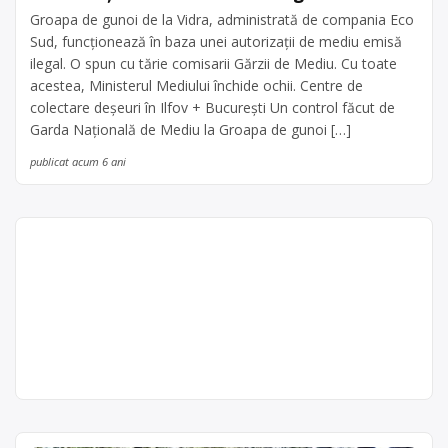
Groapa de gunoi de la Vidra, administrată de compania Eco
Sud, funcționează în baza unei autorizații de mediu emisă
ilegal. O spun cu tărie comisarii Gărzii de Mediu. Cu toate
acestea, Ministerul Mediului închide ochii. Centre de
colectare deşeuri în Ilfov + București Un control făcut de
Garda Naţională de Mediu la Groapa de gunoi […]
publicat acum 6 ani
Colectare baterii uzate
Chiajna, str. Industriilor
BARDI AUTO SRL este operator
economic autorizat pentru colectarea
Bardi Auto SRL
și reciclarea bateriilor auto uzate,
Punct de lucru:
baterii auto, cu punct de colectare în
com.Chiajna, sat
Chiajna, la adresa: com.Chiajna, sat
Chiajna, str.
Chiajna, str. Industriilor, nr. 20-26, jud.
Industriilor, nr. 20-
Ilfov, persoana de contact: Araczki
26, jud. Ilfov,
Ildico. Sediu social:com.Chiajna, sat