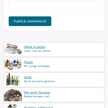
Hârtie și carton
Ziare, cutii de carton...
Plastic
PET, pungi, ambalaje...
Sticlă
Sticle, borcane, geamuri...
Fier vechi, feroase
Metale feroase, otel...
Aluminiu, neferoase...