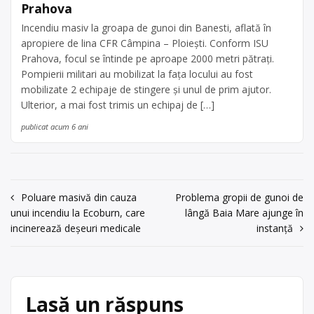
Prahova
Incendiu masiv la groapa de gunoi din Banesti, aflată în
apropiere de lina CFR Câmpina – Ploiești. Conform ISU
Prahova, focul se întinde pe aproape 2000 metri pătrați.
Pompierii militari au mobilizat la fața locului au fost
mobilizate 2 echipaje de stingere și unul de prim ajutor.
Ulterior, a mai fost trimis un echipaj de […]
publicat acum 6 ani
Navigare
Poluare masivă din cauza
Problema gropii de gunoi de
unui incendiu la Ecoburn, care
lângă Baia Mare ajunge în
în
incinerează deșeuri medicale
instanță
articole
Lasă un răspuns