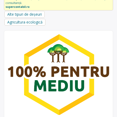
consultanță.
supercontabil.ro
Alte tipuri de deșeuri
Agricultura ecologică