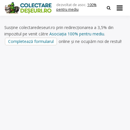
Skip
dezvoltat de asoc.
100%
to
pentru mediu
content
Susține colectaredeseuri.ro prin redirecționarea a 3,5% din
impozitul pe venit către
Asociația 100% pentru mediu
.
Completează formularul
online și ne ocupăm noi de restul!