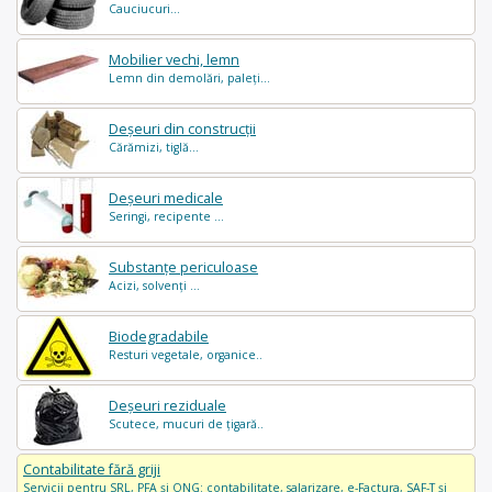
Cauciucuri...
Mobilier vechi, lemn
Lemn din demolări, paleți...
Deșeuri din construcții
Cărămizi, tiglă...
Deșeuri medicale
Seringi, recipente ...
Substanțe periculoase
Acizi, solvenți ...
Biodegradabile
Resturi vegetale, organice..
Deșeuri reziduale
Scutece, mucuri de țigară..
Contabilitate fără griji
Servicii pentru SRL, PFA și ONG: contabilitate, salarizare, e-Factura, SAF-T și