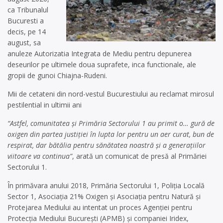
ca Tribunalul
Bucuresti a
decis, pe 14
august, sa
anuleze Autorizatia Integrata de Mediu pentru depunerea
deseurilor pe ultimele doua suprafete, inca functionale, ale
gropii de gunoi Chiajna-Rudeni.
Mii de cetateni din nord-vestul Bucurestiului au reclamat mirosul
pestilential in ultimii ani
“Astfel, comunitatea şi Primăria Sectorului 1 au primit o… gură de
oxigen din partea justiţiei în lupta lor pentru un aer curat, bun de
respirat, dar bătălia pentru sănătatea noastră şi a generaţiilor
viitoare va continua”
, arată un comunicat de presă al Primăriei
Sectorului 1.
În primăvara anului 2018, Primăria Sectorului 1, Poliția Locală
Sector 1, Asociația 21% Oxigen și Asociația pentru Natură și
Protejarea Mediului au intentat un proces Agenției pentru
Protecția Mediului București (APMB) și companiei Iridex,