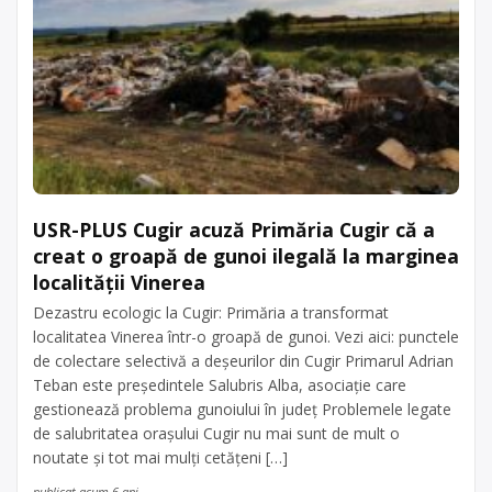
USR-PLUS Cugir acuză Primăria Cugir că a
creat o groapă de gunoi ilegală la marginea
localității Vinerea
Dezastru ecologic la Cugir: Primăria a transformat
localitatea Vinerea într-o groapă de gunoi. Vezi aici: punctele
de colectare selectivă a deșeurilor din Cugir Primarul Adrian
Teban este preşedintele Salubris Alba, asociaţie care
gestionează problema gunoiului în judeţ Problemele legate
de salubritatea oraşului Cugir nu mai sunt de mult o
noutate şi tot mai mulţi cetăţeni […]
publicat acum 6 ani