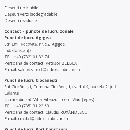
Deșeuri reciclabile
Deșeuri verzi biodegradabile
Deșeuri reziduale
Contact – puncte de lucru zonale
Punct de lucru Agigea
Str. Emil Racoviță, nr. 52, Agigea,
jud. Constanța
TEL: +40 (732) 01 32 74
Persoana de contact: Petrișor BLEBEA
E-mail:
salubrizare.ct@iridexsalubrizare.ro
Punct de lucru Ciocănești
Sat Ciocănești, Comuna Ciocănești, cvartal 4, parcela 2, jud.
Călărași
(intrare din sat Mihai Viteazu – com. Vlad Țepeș)
TEL: +40 (735) 31 22 63
Persoana de contact: Claudiu RUXĂNDESCU
E-mail:
cmid.cl@iridexsalubrizare.ro
Punct de lucru Port Constanța