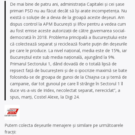
De mai bine de patru ani, administraţia Capitalei şi cei şase
primari PSD nu au făcut decât să îşi arate incompetenţa. Nu
există o soluţie de a devia de la groapă aceste deşeuri. Am
dispus control la APM Bucureşti şi Ilfov pentru a vedea cum
au fost emise aceste autorizaţii de către guvernarea social-
democrată în 2018. Problema principală a Bucureştiului este
că colectează separat şi reciclează foarte puţin din deşeurile
pe care le produce. La nivel naţional, media este de 15%, iar
Bucureştiul este sub media naţională, ajungând la 9%.
Primarul Sectorului 1, dând dovadă de o totală lipsă de
repsect faţă de bucureşteni şi de o ipocrizie maximă se bate
folosindu-se de groapa de gunoi de la Chiajna ca şi temă de
campanie, dar tot gunoiul pe care îl strânge în Sectorul 1 îl
duce vis-a-vis de Iridex, necolectat separat, nereciclat”, a
spus, marţi, Costel Alexe, la Digi 24.
Putem colecta deșeurile menajere și similare pe următoarele
fracții: