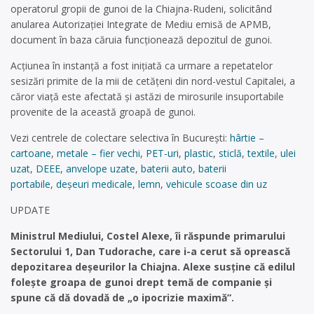
operatorul gropii de gunoi de la Chiajna-Rudeni, solicitând
anularea Autorizației Integrate de Mediu emisă de APMB,
document în baza căruia funcționează depozitul de gunoi.
Acțiunea în instanță a fost inițiată ca urmare a repetatelor
sesizări primite de la mii de cetățeni din nord-vestul Capitalei, a
căror viață este afectată și astăzi de mirosurile insuportabile
provenite de la această groapă de gunoi.
Vezi centrele de colectare selectiva în București:
hârtie –
cartoane
,
metale – fier vechi
,
PET-uri
,
plastic
,
sticlă
,
textile
,
ulei
uzat
,
DEEE
,
anvelope uzate
,
baterii auto
,
baterii
portabile
,
deșeuri medicale
,
lemn
,
vehicule scoase din uz
UPDATE
Ministrul Mediului, Costel Alexe, îi răspunde primarului
Sectorului 1, Dan Tudorache, care i-a cerut să oprească
depozitarea deşeurilor la Chiajna. Alexe susţine că edilul
foleşte groapa de gunoi drept temă de companie şi
spune că dă dovadă de „o ipocrizie maximă”.