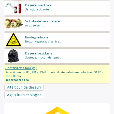
Deșeuri medicale
Seringi, recipente ...
Substanțe periculoase
Acizi, solvenți ...
Biodegradabile
Resturi vegetale, organice..
Deșeuri reziduale
Scutece, mucuri de țigară..
Contabilitate fără griji
Servicii pentru SRL, PFA și ONG: contabilitate, salarizare, e-Factura, SAF-T și
consultanță.
supercontabil.ro
Alte tipuri de deșeuri
Agricultura ecologică