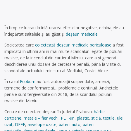
În timp ce lucrau la înlăturarea efectelor negative, echipajele au
îndepărtat saltelele și au găsit și
deșeuri medicale
.
Societatea care
colectează deșeuri medicale periculoase
a fost
implicată în ultimii ani în mai multe scandaluri legate de poluări
masive, de la incendiul din cartierul Mimiu, care a și generat
deschiderea unui dosare de cercetare penală, până la vizite cu
scandal ale actualului ministru al Mediului, Costel Alexe.
În cazul
Ecoburn
au fost autorizații suspendate, amenzi,
termene de conformare și… problemele continuă. Anchetele
penale sunt tergiversate din 2018, de la scandalul poluării
masive din Mimiu.
Centre de colectare deșeuri în Județul Prahova:
hârtie –
cartoane
,
metale – fier vechi
,
PET-uri
,
plastic
,
sticlă
,
textile
,
ulei
uzat
,
DEEE
,
anvelope uzate
,
baterii auto
,
baterii
portabile
,
deșeuri medicale
,
lemn
,
vehicule scoase din uz