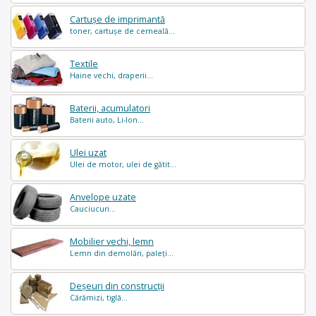
Cartușe de imprimantă
toner, cartușe de cerneală...
Textile
Haine vechi, draperii...
Baterii, acumulatori
Baterii auto, Li-Ion...
Ulei uzat
Ulei de motor, ulei de gătit...
Anvelope uzate
Cauciucuri...
Mobilier vechi, lemn
Lemn din demolări, paleți...
Deșeuri din construcții
Cărămizi, tiglă...