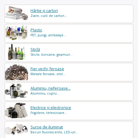
Hârtie și carton
Ziare, cutii de carton...
Plastic
PET, pungi, ambalaje...
Sticlă
Sticle, borcane, geamuri...
Fier vechi, feroase
Metale feroase, otel...
Aluminiu, neferoase...
Aluminiu, cupru...
Electrice și electronice
Frigidere, televizoare...
Surse de iluminat
Becuri fluorescente, LED-uri...