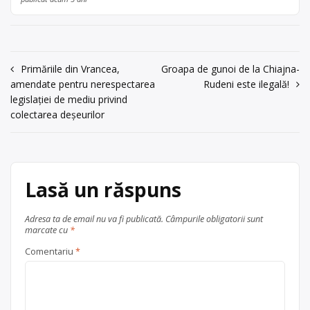
Navigare
Primăriile din Vrancea,
Groapa de gunoi de la Chiajna-
amendate pentru nerespectarea
Rudeni este ilegală!
în
legislației de mediu privind
articole
colectarea deșeurilor
Lasă un răspuns
Adresa ta de email nu va fi publicată.
Câmpurile obligatorii sunt
marcate cu
*
Comentariu
*