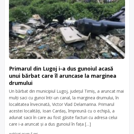
Primarul din Lugoj i-a dus gunoiul acasă
unui bărbat care îl aruncase la marginea
drumului
Un bărbat din municipiul Lugoj, judeţul Timiş, a aruncat mai
mulţi saci cu gunoi într-un canal, la marginea drumului, în
localitatea învecinată, Victor Vlad Delamarina. Primarul
acestei localităţi, Ioan Cardaş, împreună cu o echipă, a
adunat sacii în care au fost găsite facturi cu adresa celui
care i-a aruncat şi a dus gunoiul în faţa […]
publicat acum 5 ani