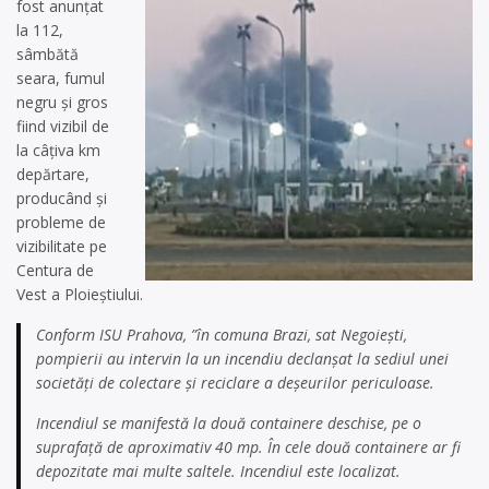
fost anunțat
la 112,
sâmbătă
seara, fumul
negru și gros
fiind vizibil de
la câțiva km
depărtare,
producând și
probleme de
vizibilitate pe
Centura de
Vest a Ploieștiului.
Conform ISU Prahova, ”în comuna Brazi, sat Negoiești,
pompierii au intervin la un incendiu declanșat la sediul unei
societăți de colectare și reciclare a deșeurilor periculoase.
Incendiul se manifestă la două containere deschise, pe o
suprafață de aproximativ 40 mp. În cele două containere ar fi
depozitate mai multe saltele. Incendiul este localizat.