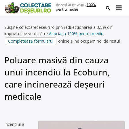
Skip
dezvoltat de asoc.
100%
to
pentru mediu
content
Susține colectaredeseuri.ro prin redirecționarea a 3,5% din
impozitul pe venit către
Asociația 100% pentru mediu
.
Completează formularul
online și ne ocupăm noi de restul!
Poluare masivă din cauza
unui incendiu la Ecoburn,
care incinerează deșeuri
medicale
Incendiul a