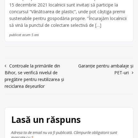
15 decembrie 2021 localnicii sunt invitați să participe la
concursul “Vânătoarea de plastic”, unde pot câștiga premii
sustenabile pentru gospodăria proprie. “Încurajăm localnicii
să vină la punctul de colectare selectivă de […]
publicat acum 5 ani
Navigare
Controale la primăriile din
Garanţie pentru ambalaje şi
Bihor, se verifică nivelul de
PET-uri
în
pregătire pentru reutilizarea și
articole
reciclarea deșeurilor
Lasă un răspuns
Adresa ta de email nu va fi publicată.
Câmpurile obligatorii sunt
marcate cu
*