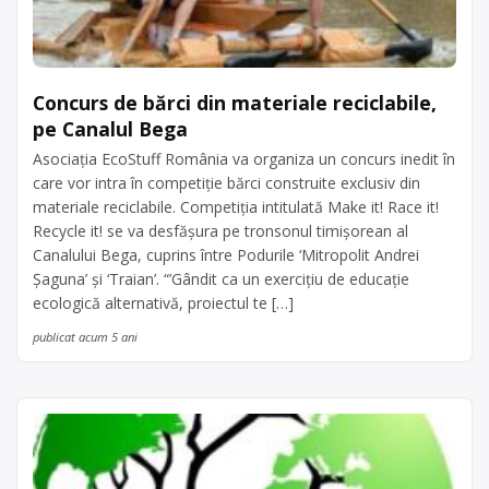
Concurs de bărci din materiale reciclabile,
pe Canalul Bega
Asociaţia EcoStuff România va organiza un concurs inedit în
care vor intra în competiţie bărci construite exclusiv din
materiale reciclabile. Competiția intitulată Make it! Race it!
Recycle it! se va desfășura pe tronsonul timişorean al
Canalului Bega, cuprins între Podurile ‘Mitropolit Andrei
Şaguna’ şi ‘Traian’. “’Gândit ca un exerciţiu de educaţie
ecologică alternativă, proiectul te […]
publicat acum 5 ani