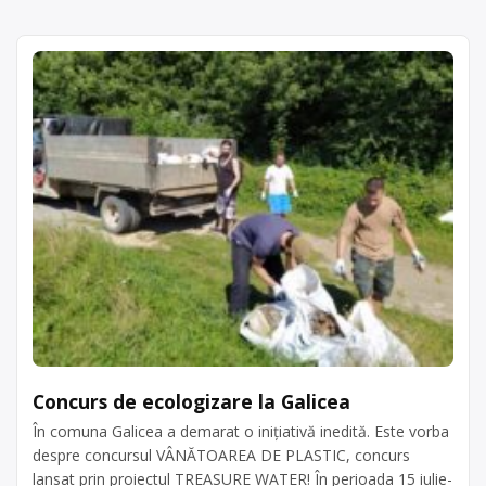
deșeuri, deseuri materiale de
Trimite un mesaj
constructie (ceramice, caramizi, tigle,
materiale de captusire si refractare)
constructie (ceramice, caramizi, tigle,
materiale de captusire si refractare),
cu punct de colectare în Aștileu, la
adresa: . Sediu social:SC HELIOS SA, –
Astileu Aștileu, nr. 236, Jud. Bihor CUI:
RO 98716 […]
Centru de colectare în
Aștileu
județul Bihor
Concurs de ecologizare la Galicea
În comuna Galicea a demarat o inițiativă inedită. Este vorba
despre concursul VÂNĂTOAREA DE PLASTIC, concurs
lansat prin proiectul TREASURE WATER! În perioada 15 iulie-