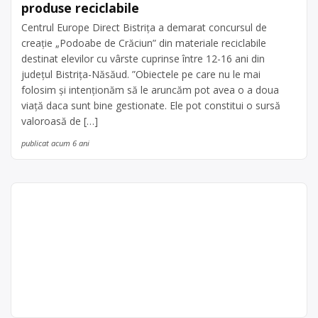
produse reciclabile
Centrul Europe Direct Bistrița a demarat concursul de
creație „Podoabe de Crăciun” din materiale reciclabile
destinat elevilor cu vârste cuprinse între 12-16 ani din
județul Bistrița-Năsăud. ”Obiectele pe care nu le mai
folosim și intenționăm să le aruncăm pot avea o a doua
viață daca sunt bine gestionate. Ele pot constitui o sursă
valoroasă de […]
publicat acum 6 ani
Reciclare Aștileu (deseuri
materiale de constructie
ceramice, caramizi, tigle,
materiale de captusire si
Helios SA
refractare)
acum 6 ani
HELIOS SA este operator economic
0259349018
autorizat pentru colectare și reciclare