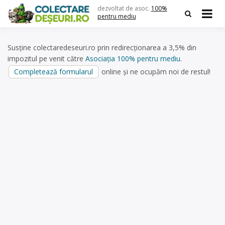
Skip
dezvoltat de asoc.
100%
to
pentru mediu
content
Susține colectaredeseuri.ro prin redirecționarea a 3,5% din
impozitul pe venit către
Asociația 100% pentru mediu
.
Completează formularul
online și ne ocupăm noi de restul!