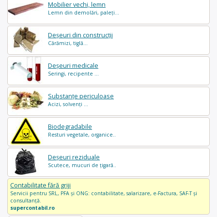
Mobilier vechi, lemn
Lemn din demolări, paleți...
Deșeuri din construcții
Cărămizi, tiglă...
Deșeuri medicale
Seringi, recipente ...
Substanțe periculoase
Acizi, solvenți ...
Biodegradabile
Resturi vegetale, organice..
Deșeuri reziduale
Scutece, mucuri de țigară..
Contabilitate fără griji
Servicii pentru SRL, PFA și ONG: contabilitate, salarizare, e-Factura, SAF-T și
consultanță.
supercontabil.ro