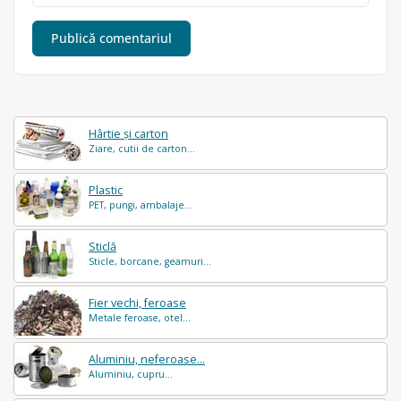
Hârtie și carton
Ziare, cutii de carton...
Plastic
PET, pungi, ambalaje...
Sticlă
Sticle, borcane, geamuri...
Fier vechi, feroase
Metale feroase, otel...
Aluminiu, neferoase...
Aluminiu, cupru...