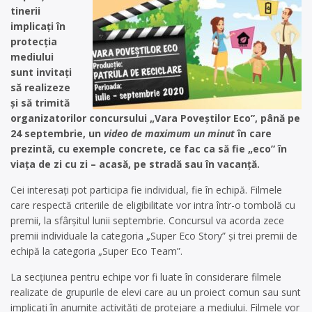
tinerii
implicați în
protecția
mediului
sunt invitați
să realizeze
și să trimită
organizatorilor concursului „Vara Poveștilor Eco”, până pe
24 septembrie, un
video de maximum un minut
în care
prezintă, cu exemple concrete, ce fac ca să fie „eco” în
viața de zi cu zi – acasă, pe stradă sau în vacanță.
Cei interesați pot participa fie individual, fie în echipă. Filmele
care respectă criteriile de eligibilitate vor intra într-o tombolă cu
premii, la sfârșitul lunii septembrie. Concursul va acorda zece
premii individuale la categoria „Super Eco Story” și trei premii de
echipă la categoria „Super Eco Team”.
La secțiunea pentru echipe vor fi luate în considerare filmele
realizate de grupurile de elevi care au un proiect comun sau sunt
implicați în anumite activități de protejare a mediului. Filmele vor