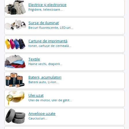
Electrice și electronice
Frigidere, televizoare...
Surse de iluminat
Becuri fluorescente, LED-uri...
Cartușe de imprimantă
toner, cartușe de cerneală...
Textile
Haine vechi, draperii...
Baterii, acumulatori
Baterii auto, Li-Ion...
Ulei uzat
Ulei de motor, ulei de gătit...
Anvelope uzate
Cauciucuri...