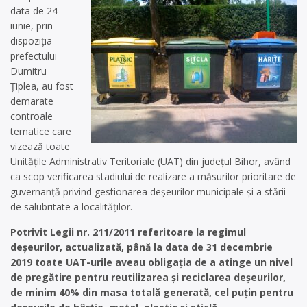
data de 24
iunie, prin
dispoziția
prefectului
Dumitru
Țiplea, au fost
demarate
controale
tematice care
vizează toate
Unitățile Administrativ Teritoriale (UAT) din județul Bihor, având
ca scop verificarea stadiului de realizare a măsurilor prioritare de
guvernanță privind gestionarea deșeurilor municipale și a stării
de salubritate a localităților.
Potrivit Legii nr. 211/2011 referitoare la regimul
deșeurilor, actualizată, până la data de 31 decembrie
2019 toate UAT-urile aveau obligația de a atinge un nivel
de pregătire pentru reutilizarea și reciclarea deșeurilor,
de minim 40% din masa totală generată, cel puțin pentru