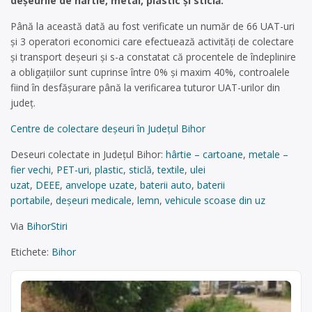
deșeurile de hârtie, metal, plastic și sticlă.
Până la această dată au fost verificate un număr de 66 UAT-uri
și 3 operatori economici care efectuează activități de colectare
și transport deșeuri și s-a constatat că procentele de îndeplinire
a obligațiilor sunt cuprinse între 0% și maxim 40%, controalele
fiind în desfășurare până la verificarea tuturor UAT-urilor din
județ.
Centre de colectare deşeuri în Județul Bihor
Deseuri colectate in Județul Bihor:
hârtie – cartoane
,
metale –
fier vechi
,
PET-uri
,
plastic
,
sticlă
,
textile
,
ulei
uzat
,
DEEE
,
anvelope uzate
,
baterii auto
,
baterii
portabile
,
deșeuri medicale
,
lemn
,
vehicule scoase din uz
Via
BihorStiri
Etichete:
Bihor