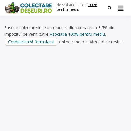
Skip
dezvoltat de asoc.
100%
to
pentru mediu
content
Susține colectaredeseuri.ro prin redirecționarea a 3,5% din
impozitul pe venit către
Asociația 100% pentru mediu
.
Completează formularul
online și ne ocupăm noi de restul!