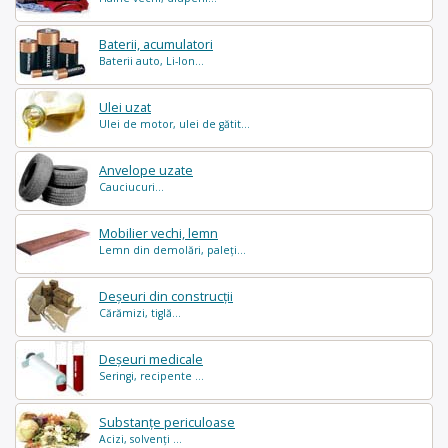
Baterii, acumulatori
Baterii auto, Li-Ion...
Ulei uzat
Ulei de motor, ulei de gătit...
Anvelope uzate
Cauciucuri...
Mobilier vechi, lemn
Lemn din demolări, paleți...
Deșeuri din construcții
Cărămizi, tiglă...
Deșeuri medicale
Seringi, recipente ...
Substanțe periculoase
Acizi, solvenți ...