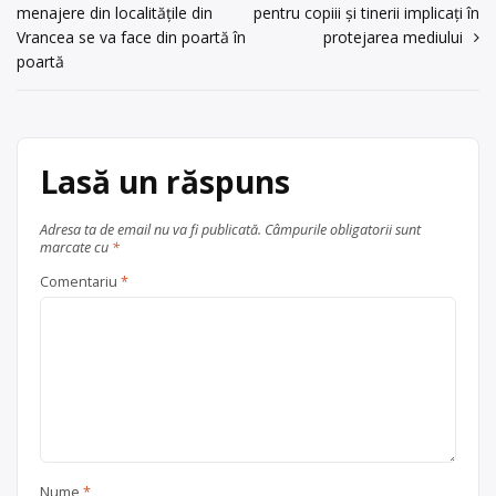
menajere din localitățile din
pentru copiii și tinerii implicați în
în
Vrancea se va face din poartă în
protejarea mediului
articole
poartă
Lasă un răspuns
Adresa ta de email nu va fi publicată.
Câmpurile obligatorii sunt
marcate cu
*
Comentariu
*
Nume
*