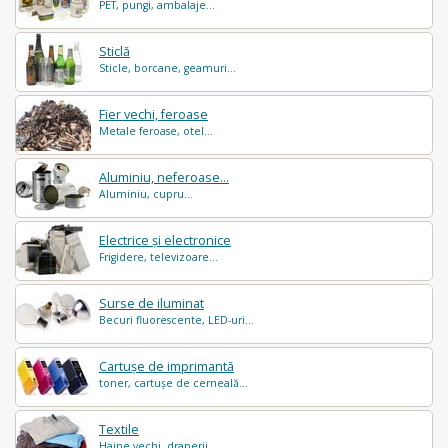
PET, pungi, ambalaje...
Sticlă
Sticle, borcane, geamuri...
Fier vechi, feroase
Metale feroase, otel...
Aluminiu, neferoase...
Aluminiu, cupru...
Electrice și electronice
Frigidere, televizoare...
Surse de iluminat
Becuri fluorescente, LED-uri...
Cartușe de imprimantă
toner, cartușe de cerneală...
Textile
Haine vechi, draperii...