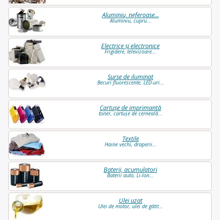
Aluminiu, neferoase...
Aluminiu, cupru...
Electrice și electronice
Frigidere, televizoare...
Surse de iluminat
Becuri fluorescente, LED-uri...
Cartușe de imprimantă
toner, cartușe de cerneală...
Textile
Haine vechi, draperii...
Baterii, acumulatori
Baterii auto, Li-Ion...
Ulei uzat
Ulei de motor, ulei de gătit...