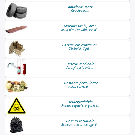
Anvelope uzate
Cauciucuri...
Mobilier vechi, lemn
Lemn din demolări, paleți...
Deșeuri din construcții
Cărămizi, tiglă...
Deșeuri medicale
Seringi, recipente ...
Substanțe periculoase
Acizi, solvenți ...
Biodegradabile
Resturi vegetale, organice..
Deșeuri reziduale
Scutece, mucuri de țigară..