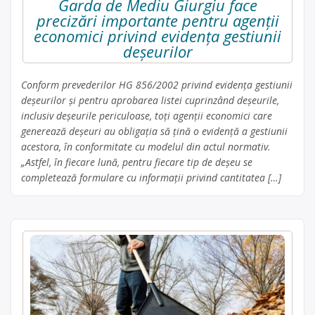
Garda de Mediu Giurgiu face
precizări importante pentru agenții
economici privind evidenţa gestiunii
deşeurilor
Conform prevederilor HG 856/2002 privind evidenţa gestiunii
deşeurilor şi pentru aprobarea listei cuprinzând deşeurile,
inclusiv deşeurile periculoase, toți agenţii economici care
generează deşeuri au obligaţia să ţină o evidenţă a gestiunii
acestora, în conformitate cu modelul din actul normativ.
„Astfel, în fiecare lună, pentru fiecare tip de deșeu se
completează formulare cu informații privind cantitatea […]