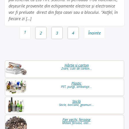
deșeurile provenite din echipamente electrice și electronice
vor fi preluate direct din fața casei sau a blocului. ”Astfel, în
fiecare zi […]
Page
1
2
3
4
Înainte
navigation
Hârtie și carton
Ziare, cutii de carton...
Plastic
PET, pungi, ambalaje...
Sticlă
Sticle, borcane, geamuri...
Fier vechi, feroase
Metale feroase, otel...