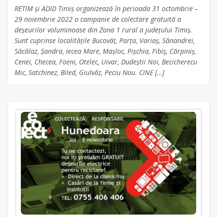
RETIM și ADID Timiș organizează în perioada 31 octombrie –
29 noiembrie 2022 o campanie de colectare gratuită a
deșeurilor voluminoase din Zona 1 rural a judeţului Timiş.
Sunt cuprinse localitățile Bucovăț, Parța, Variaș, Sânandrei,
Săcălaz, Șandra, Iecea Mare, Mașloc, Pișchia, Fibiș, Cărpiniș,
Cenei, Checea, Foeni, Otelec, Uivar, Dudeștii Noi, Becicherecu
Mic, Satchinez, Biled, Giulvăz, Peciu Nou. CINE […]