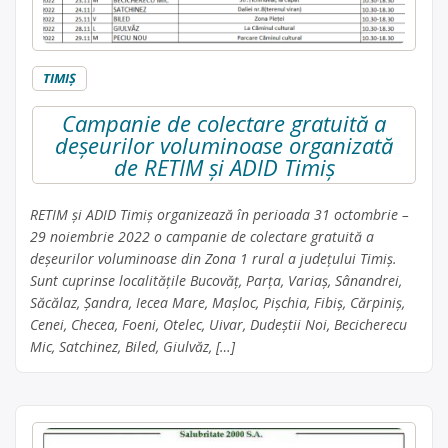
TIMIŞ
Campanie de colectare gratuită a
deșeurilor voluminoase organizată
de RETIM și ADID Timiș
RETIM și ADID Timiș organizează în perioada 31 octombrie –
29 noiembrie 2022 o campanie de colectare gratuită a
deșeurilor voluminoase din Zona 1 rural a judeţului Timiş.
Sunt cuprinse localitățile Bucovăț, Parța, Variaș, Sânandrei,
Săcălaz, Șandra, Iecea Mare, Mașloc, Pișchia, Fibiș, Cărpiniș,
Cenei, Checea, Foeni, Otelec, Uivar, Dudeștii Noi, Becicherecu
Mic, Satchinez, Biled, Giulvăz, […]