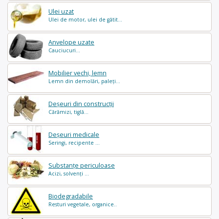
Ulei uzat
Ulei de motor, ulei de gătit...
Anvelope uzate
Cauciucuri...
Mobilier vechi, lemn
Lemn din demolări, paleți...
Deșeuri din construcții
Cărămizi, tiglă...
Deșeuri medicale
Seringi, recipente ...
Substanțe periculoase
Acizi, solvenți ...
Biodegradabile
Resturi vegetale, organice..