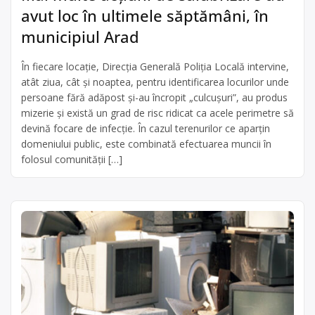
avut loc în ultimele săptămâni, în
municipiul Arad
În fiecare locație, Direcția Generală Poliția Locală intervine,
atât ziua, cât și noaptea, pentru identificarea locurilor unde
persoane fără adăpost și-au încropit „culcușuri”, au produs
mizerie și există un grad de risc ridicat ca acele perimetre să
devină focare de infecție. În cazul terenurilor ce aparțin
domeniului public, este combinată efectuarea muncii în
folosul comunității […]