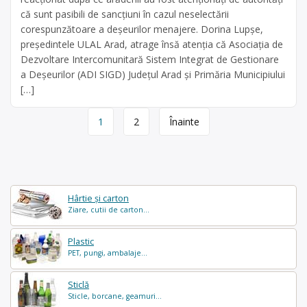
că sunt pasibili de sancțiuni în cazul neselectării
corespunzătoare a deșeurilor menajere. Dorina Lupșe,
președintele ULAL Arad, atrage însă atenția că Asociația de
Dezvoltare Intercomunitară Sistem Integrat de Gestionare
a Deșeurilor (ADI SIGD) Județul Arad și Primăria Municipiului
[…]
Page
1
2
Înainte
navigation
Hârtie și carton
Ziare, cutii de carton...
Plastic
PET, pungi, ambalaje...
Sticlă
Sticle, borcane, geamuri...