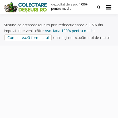
Skip
dezvoltat de asoc.
100%
to
pentru mediu
content
Susține colectaredeseuri.ro prin redirecționarea a 3,5% din
impozitul pe venit către
Asociația 100% pentru mediu
.
Completează formularul
online și ne ocupăm noi de restul!