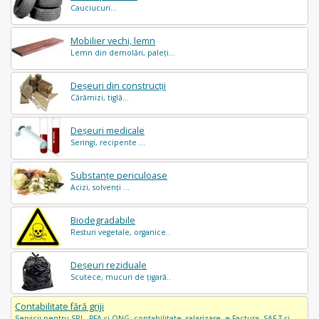
Cauciucuri...
Mobilier vechi, lemn
Lemn din demolări, paleți...
Deșeuri din construcții
Cărămizi, tiglă...
Deșeuri medicale
Seringi, recipente ...
Substanțe periculoase
Acizi, solvenți ...
Biodegradabile
Resturi vegetale, organice..
Deșeuri reziduale
Scutece, mucuri de țigară..
Contabilitate fără griji
Servicii pentru SRL, PFA și ONG: contabilitate, salarizare, e-Factura, SAF-T și