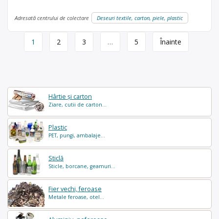
Adresată centrului de colectare
Deseuri textile, carton, piele, plastic
Page
1
2
3
…
5
Înainte
navigation
Hârtie și carton
Ziare, cutii de carton...
Plastic
PET, pungi, ambalaje...
Sticlă
Sticle, borcane, geamuri...
Fier vechi, feroase
Metale feroase, otel...