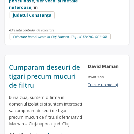
periculoase
,
fier vechi și metale
neferoase
, în
județul Constanța
Adresată centrului de colectare
Colectare baterii uzate în Cluj-Napoca, Cluj - IF TEHNOLOGII SRL
Cumparam deseuri de
David Maman
tigari precum mucuri
acum 3 ani
de filtru
Trimite un mesaj
buna ziua, suntem o firma in
domeniul izolatiei si suntem interesati
sa cumparam deseuri de tigari
precum mucuri de filtru. il oferi? David
Maman – Cluj-napoca, jud. Cluj