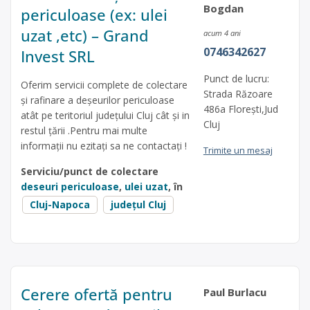
Bogdan
periculoase (ex: ulei
uzat ,etc) – Grand
acum 4 ani
0746342627
Invest SRL
Punct de lucru:
Oferim servicii complete de colectare
Strada Răzoare
și rafinare a deșeurilor periculoase
486a Florești,Jud
atât pe teritoriul județului Cluj cât și in
Cluj
restul țării .Pentru mai multe
informații nu ezitați sa ne contactați !
Trimite un mesaj
Serviciu/punct de colectare
deseuri periculoase
,
ulei uzat
, în
Cluj-Napoca
județul Cluj
Cerere ofertă pentru
Paul Burlacu