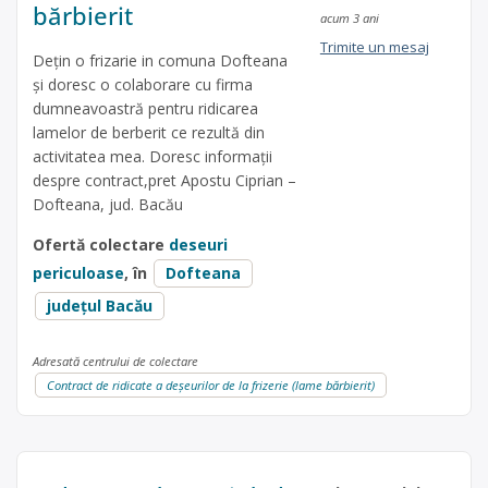
bărbierit
acum 3 ani
Trimite un mesaj
Dețin o frizarie in comuna Dofteana
și doresc o colaborare cu firma
dumneavoastră pentru ridicarea
lamelor de berberit ce rezultă din
activitatea mea. Doresc informații
despre contract,pret Apostu Ciprian –
Dofteana, jud. Bacău
Ofertă colectare
deseuri
periculoase
, în
Dofteana
județul Bacău
Adresată centrului de colectare
Contract de ridicate a deșeurilor de la frizerie (lame bărbierit)