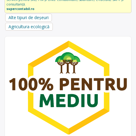
consultanță.
supercontabil.ro
Alte tipuri de deșeuri
Agricultura ecologică