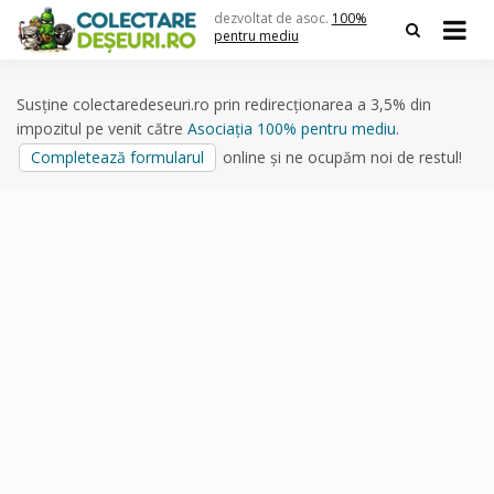
Skip
dezvoltat de asoc.
100%
to
pentru mediu
content
Susține colectaredeseuri.ro prin redirecționarea a 3,5% din
impozitul pe venit către
Asociația 100% pentru mediu
.
Completează formularul
online și ne ocupăm noi de restul!