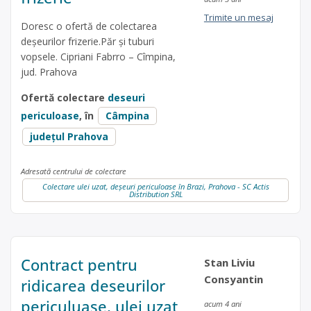
Trimite un mesaj
Doresc o ofertă de colectarea
deșeurilor frizerie.Păr și tuburi
vopsele. Cipriani Fabrro – Cîmpina,
jud. Prahova
Ofertă colectare
deseuri
periculoase
, în
Câmpina
județul Prahova
Adresată centrului de colectare
Colectare ulei uzat, deșeuri periculoase în Brazi, Prahova - SC Actis
Distribution SRL
Contract pentru
Stan Liviu
Consyantin
ridicarea deseurilor
periculuase, ulei uzat
acum 4 ani