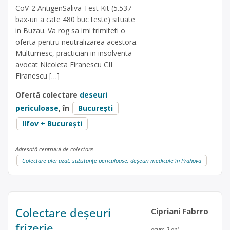
CoV-2 AntigenSaliva Test Kit (5.537
bax-uri a cate 480 buc teste) situate
in Buzau. Va rog sa imi trimiteti o
oferta pentru neutralizarea acestora.
Multumesc, practician in insolventa
avocat Nicoleta Firanescu CII
Firanescu […]
Ofertă colectare
deseuri
periculoase
, în
București
Ilfov + București
Adresată centrului de colectare
Colectare ulei uzat, substanțe periculoase, deșeuri medicale în Prahova
Colectare deșeuri
Cipriani Fabrro
frizerie
acum 3 ani