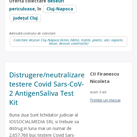
Ofertă colectare
deseuri
periculoase
, în
Cluj-Napoca
județul Cluj
Adresată centrului de colectare
Colectare deșeuri Cluj-Napoca (lemn, hârtie, textile, plastic, ulei, vopsele,
lacuri, deseuri constructle)
Distrugere/neutralizare
CII Firanescu
Nicoleta
testere Covid Sars-CoV-
2 AntigenSaliva Test
acum 3 ani
Trimite un mesaj
Kit
Buna ziua Sunt lichidator judiciar al
IOSSOCIALMEDIA SRL si trebuie sa
distrug in luna mai un numar de
2.657.760 buc testere Covid Sars-