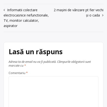
județul Brașov
acum 6 ani
metale neferoase
, în
Brașov
0739368879
Navigare
Informatii colectare
2 mașini de vânzare pt fier vechi
județul Brașov
electrocasnice nefunctionale,
și o cada
în
Trimite un mesaj
TV, monitor calculator,
articole
aspirator
Lasă un răspuns
Adresa ta de email nu va fi publicată.
Câmpurile obligatorii sunt
marcate cu
*
Comentariu
*