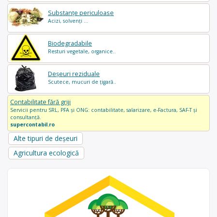
Substanțe periculoase
Acizi, solvenți ...
Biodegradabile
Resturi vegetale, organice..
Deșeuri reziduale
Scutece, mucuri de țigară..
Contabilitate fără griji
Servicii pentru SRL, PFA și ONG: contabilitate, salarizare, e-Factura, SAF-T și
consultanță.
supercontabil.ro
Alte tipuri de deșeuri
Agricultura ecologică