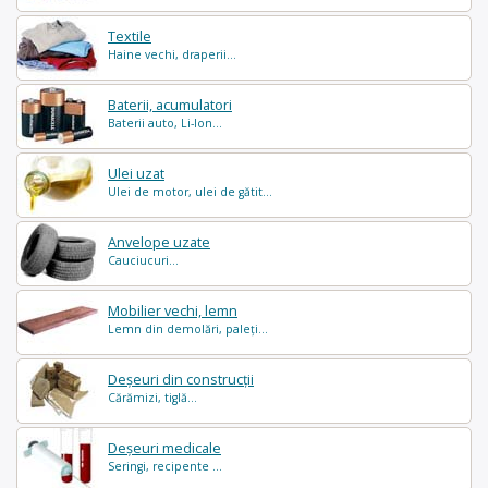
Textile
Haine vechi, draperii...
Baterii, acumulatori
Baterii auto, Li-Ion...
Ulei uzat
Ulei de motor, ulei de gătit...
Anvelope uzate
Cauciucuri...
Mobilier vechi, lemn
Lemn din demolări, paleți...
Deșeuri din construcții
Cărămizi, tiglă...
Deșeuri medicale
Seringi, recipente ...