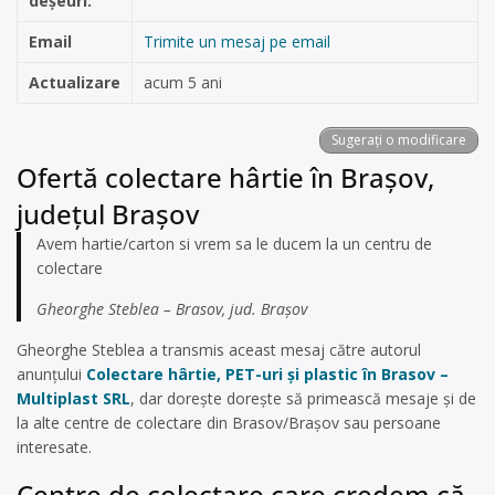
deșeuri:
Email
Trimite un mesaj pe email
Actualizare
acum 5 ani
Sugerați o modificare
Ofertă colectare hârtie în Brașov,
județul Brașov
Avem hartie/carton si vrem sa le ducem la un centru de
colectare
Gheorghe Steblea – Brasov, jud. Brașov
Gheorghe Steblea a transmis aceast mesaj către autorul
anunțului
Colectare hârtie, PET-uri și plastic în Brasov –
Multiplast SRL
, dar dorește dorește să primească mesaje și de
la alte centre de colectare din Brasov/Brașov sau persoane
interesate.
Centre de colectare care credem că