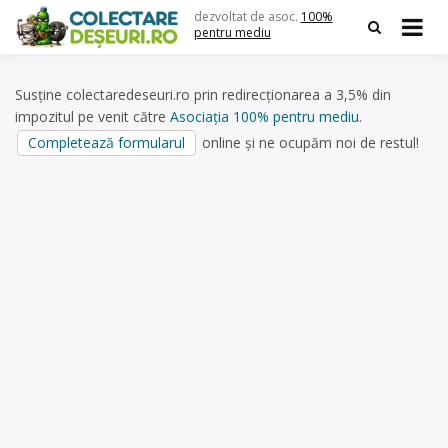
Skip
dezvoltat de asoc.
100%
to
pentru mediu
content
Susține colectaredeseuri.ro prin redirecționarea a 3,5% din
impozitul pe venit către
Asociația 100% pentru mediu
.
Completează formularul
online și ne ocupăm noi de restul!