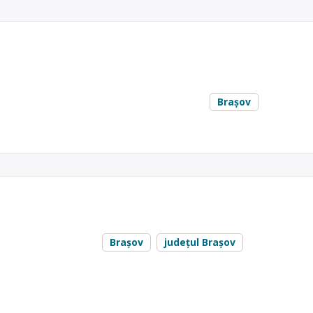
euri medicale – Pro GreenT.A.T.
 colectreaza si transporta spre incinerare deseuri medicale provenit
tra. Detalii la Tel:0757957709 Ursache Victor.
deseuri medicale
,
deseuri periculoase
, în
Brașov
nului nr 123V
vegetal uzat – Gastrofilter
L UZAT SI COMERCIALIZAM ULEI PALMIER!
plastic
,
ulei uzat
, în
Brașov
județul Brașov
NT
ASOV