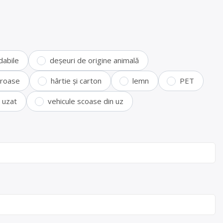
dabile
deșeuri de origine animală
feroase
hârtie și carton
lemn
PET
i uzat
vehicule scoase din uz