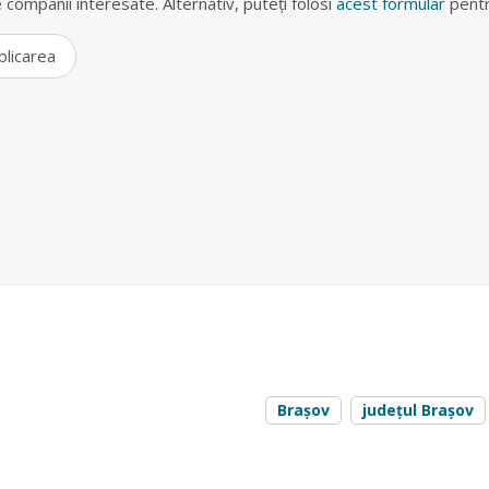
lte companii interesate. Alternativ, puteți folosi
acest formular
pentr
blicarea
er vechi judetul Brasov – REMAT MULLER GUTTENB
nbrunn este operator economic autorizat pentru colectarea deseuril
e cu punctul de lucru in Codlea , strada Venus
A
fier vechi și metale neferoase
, în
Brașov
județul Brașov
lea, strada Venus