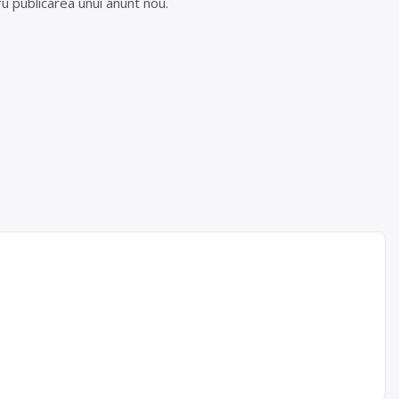
u publicarea unui anunt nou.
RUNN
or