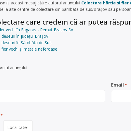
nsmis aceast mesaj către autorul anunțului
Colectare hârtie și fie
e la alte centre de colectare din Sambata de sus/Brașov sau persoan
lectare care credem că ar putea răspun
 fier vechi în Fagaras - Remat Brasov SA
 deșeuri în județul Brașov
e deșeuri în Sâmbăta de Sus
 fier vechi și metale neferoase
rului anunţului
Email
*
*