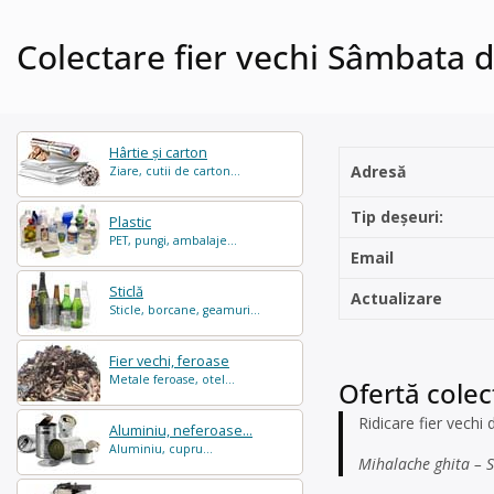
Colectare fier vechi Sâmbata 
Hârtie și carton
Adresă
Ziare, cutii de carton...
Tip deșeuri:
Plastic
PET, pungi, ambalaje...
Email
Sticlă
Actualizare
Sticle, borcane, geamuri...
Fier vechi, feroase
Metale feroase, otel...
Ofertă colec
Ridicare fier vech
Aluminiu, neferoase...
Aluminiu, cupru...
Mihalache ghita – 