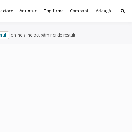
lectare
Anunțuri
Top firme
Campanii
Adaugă
rul
online și ne ocupăm noi de restul!