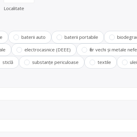
Localitate
te
baterii auto
baterii portabile
biodegra
ale
electrocasnice (DEEE)
fier vechi și metale ne
sticlă
substanțe periculoase
textile
ule