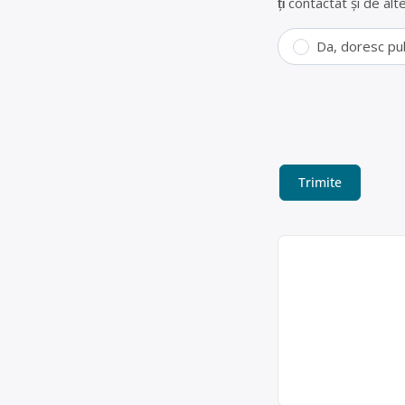
fiți contactat și de a
Da, doresc pu
Colectare fi
Remat Muller Gutte
feroase si neferoas
Remat Brasov S
Ofertă colectare
Punct de lucru: Cod
acum 6 ani