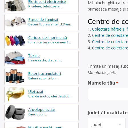
Electrice și electronice
Mihalache ghita a tra
Frigidere, televizoare...
primească mesaje și d
Centre de co
Surse de iluminat
Becuri fluorescente, LED-uri...
Colectare hârtie și
Centre de colectare
Cartușe de imprimantă
Centre de colectar
toner, cartușe de cerneală...
Centre de colectare
Textile
Haine vechi, draperii...
Trimite un mesaj auto
Mihalache ghita
Baterii, acumulatori
Baterii auto, Li-Ion...
Numele tău
*
Ulei uzat
Ulei de motor, ulei de gătit...
Anvelope uzate
Județ / Localitate
Cauciucuri...
Mobilier vechi, lemn