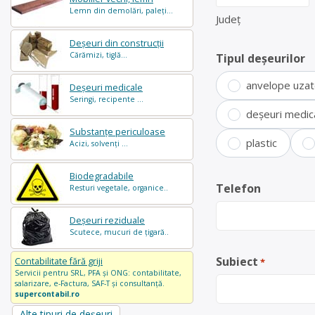
Lemn din demolări, paleți...
Județ
Deșeuri din construcții
Cărămizi, tiglă...
Tipul deșeurilor
anvelope uza
Deșeuri medicale
Seringi, recipente ...
deșeuri medic
Substanțe periculoase
plastic
Acizi, solvenți ...
Biodegradabile
Telefon
Resturi vegetale, organice..
Deșeuri reziduale
Scutece, mucuri de țigară..
Subiect
Contabilitate fără griji
*
Servicii pentru SRL, PFA și ONG: contabilitate,
salarizare, e-Factura, SAF-T și consultanță.
supercontabil.ro
Alte tipuri de deșeuri