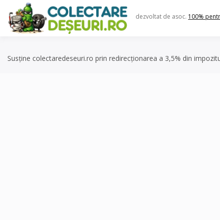
Skip
to
dezvoltat de asoc.
100% pent
content
Susține colectaredeseuri.ro prin redirecționarea a 3,5% din impozit