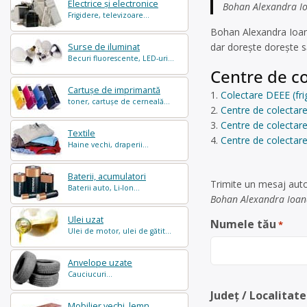
Electrice și electronice
Bohan Alexandra Ioa
Frigidere, televizoare...
Bohan Alexandra Ioan
dar dorește dorește să
Surse de iluminat
Becuri fluorescente, LED-uri...
Centre de co
Cartușe de imprimantă
Colectare DEEE (frig
toner, cartușe de cerneală...
Centre de colectare 
Centre de colectare 
Textile
Centre de colectar
Haine vechi, draperii...
Baterii, acumulatori
Trimite un mesaj auto
Baterii auto, Li-Ion...
Bohan Alexandra Ioan
Ulei uzat
Numele tău
*
Ulei de motor, ulei de gătit...
Anvelope uzate
Cauciucuri...
Județ / Localitate
Mobilier vechi, lemn