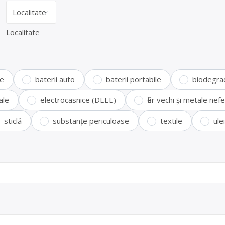
Localitate
te
baterii auto
baterii portabile
biodegra
ale
electrocasnice (DEEE)
fier vechi și metale ne
sticlă
substanțe periculoase
textile
ule