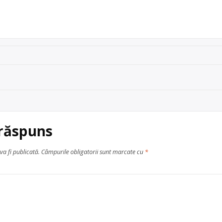
ta 2, incinta Moara 1Mai
 răspuns
va fi publicată.
Câmpurile obligatorii sunt marcate cu
*