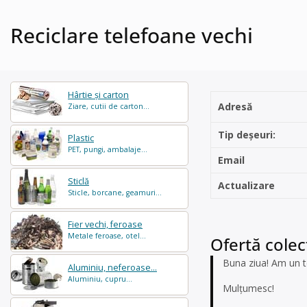
Reciclare telefoane vechi
Hârtie și carton
Adresă
Ziare, cutii de carton...
Tip deșeuri:
Plastic
PET, pungi, ambalaje...
Email
Sticlă
Actualizare
Sticle, borcane, geamuri...
Fier vechi, feroase
Metale feroase, otel...
Ofertă colect
Buna ziua! Am un te
Aluminiu, neferoase...
Aluminiu, cupru...
Mulțumesc!