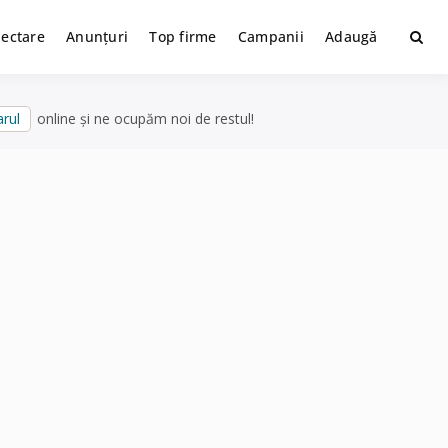
lectare
Anunțuri
Top firme
Campanii
Adaugă
rul
online și ne ocupăm noi de restul!