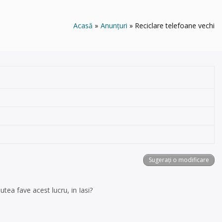
Acasă
Anunțuri
Reciclare telefoane vechi
Sugerați o modificare
tea fave acest lucru, in Iasi?