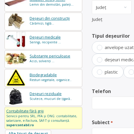
Lemn din demolări, paleți...
Deșeuri din construcții
Județ
Cărămizi, tiglă...
Tipul deșeurilor
Deșeuri medicale
Seringi, recipente ...
anvelope uza
Substanțe periculoase
deșeuri medic
Acizi, solvenți ...
plastic
Biodegradabile
Resturi vegetale, organice..
Telefon
Deșeuri reziduale
Scutece, mucuri de țigară..
Contabilitate fără griji
Servicii pentru SRL, PFA și ONG: contabilitate,
salarizare, e-Factura, SAF-T și consultanță.
Subiect
*
supercontabil.ro
Alte tipuri de deșeuri