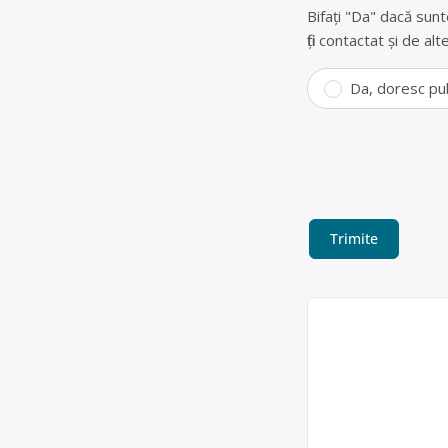
Bifați "Da" dacă sunt
fiți contactat și de a
Da, doresc pu
Colectare acum
Colectam acumulatori
Punct de colecta
Lupu Robert