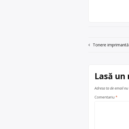
Punct de lucru: Can
acum 6 ani
0764947430
Trimite un mesaj
Navigare
Tonere imprimantă
în
articole
Lasă un
Adresa ta de email nu 
Comentariu
*