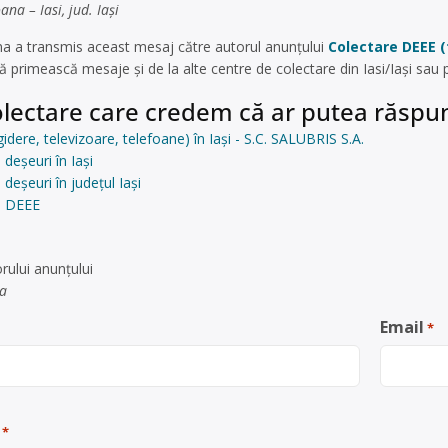
na – Iasi, jud. Iași
a a transmis aceast mesaj către autorul anunțului
Colectare DEEE (f
 primească mesaje și de la alte centre de colectare din Iasi/Iași sau 
lectare care credem că ar putea răspun
idere, televizoare, telefoane) în Iași - S.C. SALUBRIS S.A.
deșeuri în Iași
deșeuri în județul Iași
e DEEE
rului anunţului
a
Email
*
*