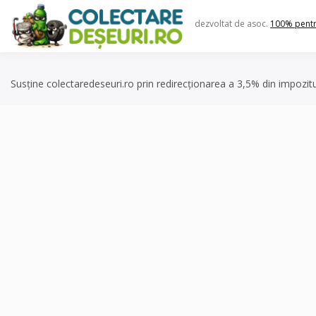
Skip
to
dezvoltat de asoc.
100% pent
content
Susține colectaredeseuri.ro prin redirecționarea a 3,5% din impozit