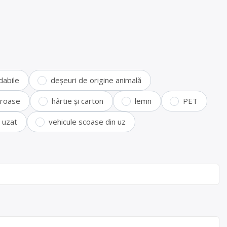
dabile
deșeuri de origine animală
feroase
hârtie și carton
lemn
PET
i uzat
vehicule scoase din uz