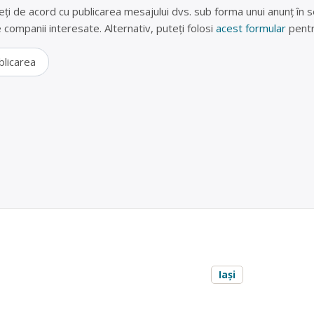
eți de acord cu publicarea mesajului dvs. sub forma unui anunț în se
lte companii interesate. Alternativ, puteți folosi
acest formular
pentr
blicarea
ulatori auto in Iasi – Danelys Prest Srl
 auto de orice fel, se poate oferii si plata.
re
acumulatori industriali
,
baterii auto
, în
Iași