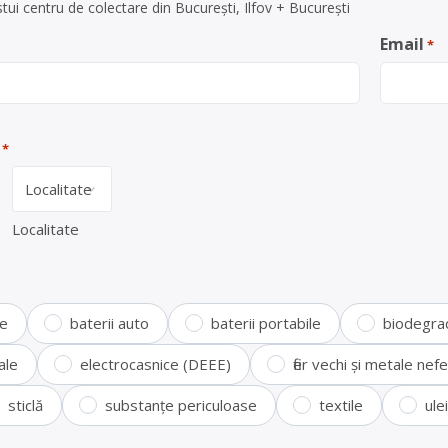
ui centru de colectare din București, Ilfov + București
Email
*
*
Localitate
te
baterii auto
baterii portabile
biodegra
ale
electrocasnice (DEEE)
fier vechi și metale ne
sticlă
substanțe periculoase
textile
ule