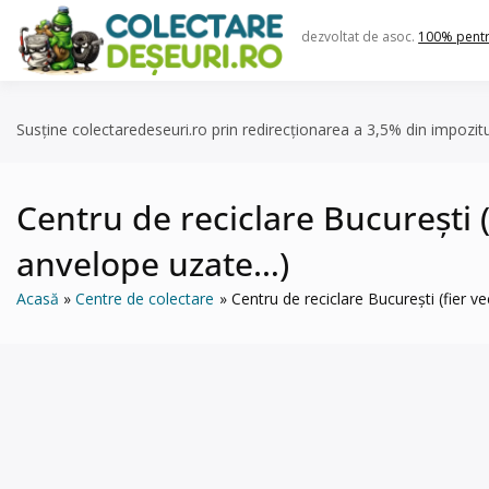
Skip
to
dezvoltat de asoc.
100% pent
content
Susține colectaredeseuri.ro prin redirecționarea a 3,5% din impozit
Centru de reciclare București (f
anvelope uzate…)
Acasă
Centre de colectare
Centru de reciclare București (fier ve