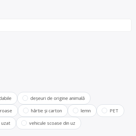
dabile
deșeuri de origine animală
feroase
hârtie și carton
lemn
PET
i uzat
vehicule scoase din uz