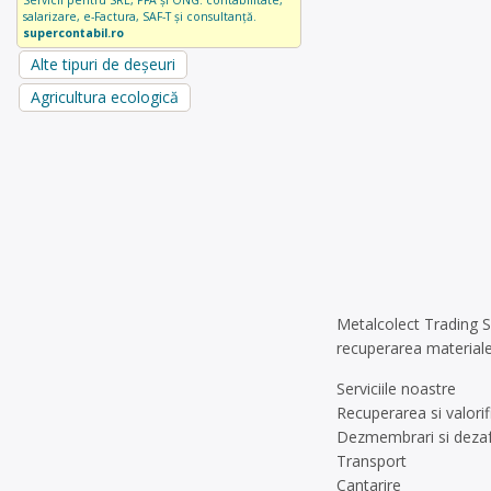
Servicii pentru SRL, PFA și ONG: contabilitate,
salarizare, e-Factura, SAF-T și consultanță.
supercontabil.ro
Alte tipuri de deșeuri
Agricultura ecologică
Metalcolect Trading S.
recuperarea materiale
Serviciile noastre
Recuperarea si valorif
Dezmembrari si dezaf
Transport
Cantarire