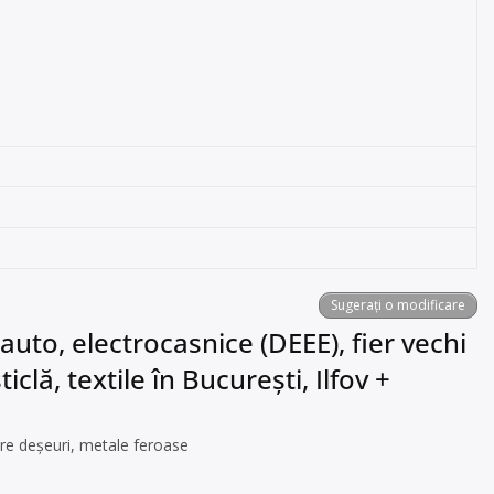
Sugerați o modificare
auto, electrocasnice (DEEE), fier vechi
iclă, textile în București, Ilfov +
e deșeuri, metale feroase