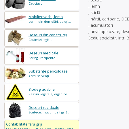
Cauciucuri...
, lemn
, sticlă
Mobilier vechi, lemn
, hârtii, cartoane, DE
Lemn din demolări, paleți...
, acumulatori
, anvelope uzate, deșe
Deșeuri din construcții
Sediu social:str. Intr
Cărămizi, tiglă...
Deșeuri medicale
Seringi, recipente ...
Substanțe periculoase
Acizi, solvenți ...
Biodegradabile
Resturi vegetale, organice..
Deșeuri reziduale
Scutece, mucuri de țigară..
Contabilitate fără griji