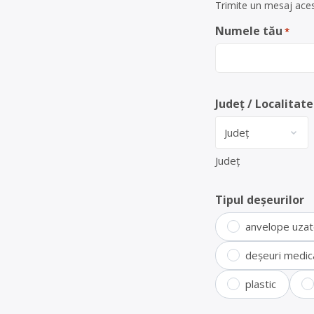
Trimite un mesaj acest
Numele tău
*
Județ / Localitate
Județ
Tipul deșeurilor
anvelope uza
deșeuri medic
plastic