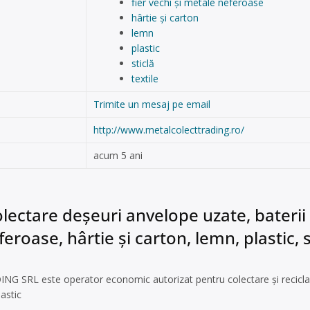
fier vechi și metale neferoase
hârtie și carton
lemn
plastic
sticlă
textile
Trimite un mesaj pe email
http://www.metalcolecttrading.ro/
acum 5 ani
lectare deșeuri anvelope uzate, baterii 
eroase, hârtie și carton, lemn, plastic, st
SRL este operator economic autorizat pentru colectare și reciclar
astic