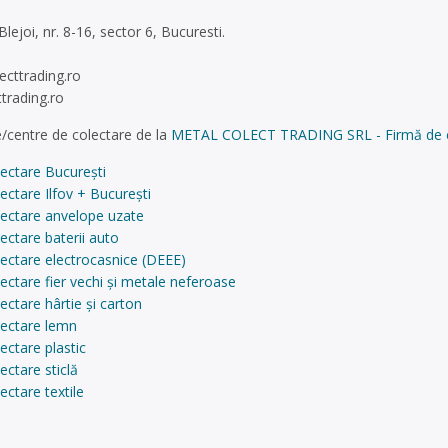
. Blejoi, nr. 8-16, sector 6, Bucuresti.
ecttrading.ro
trading.ro
/centre de colectare de la
METAL COLECT TRADING SRL - Firmă de cole
ectare București
ectare Ilfov + București
lectare anvelope uzate
ectare baterii auto
ectare electrocasnice (DEEE)
ectare fier vechi și metale neferoase
ectare hârtie și carton
lectare lemn
ectare plastic
ectare sticlă
ectare textile