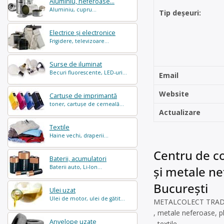
Aluminiu, neferoase...
Aluminiu, cupru...
Tip deșeuri:
Electrice și electronice
Frigidere, televizoare...
Surse de iluminat
Becuri fluorescente, LED-uri...
Email
Website
Cartușe de imprimantă
toner, cartușe de cerneală...
Actualizare
Textile
Haine vechi, draperii...
Centru de co
Baterii, acumulatori
Baterii auto, Li-Ion...
și metale nef
București
Ulei uzat
Ulei de motor, ulei de gătit...
METALCOLECT TRADING 
, metale neferoase, pl
Anvelope uzate
, textile