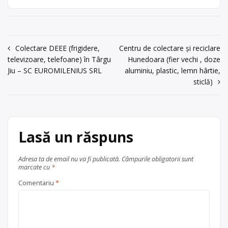
autorizat pentru colectare și reciclare
uzate
,
fier vechi și metale
Gara Siutghiol,
deșeuri, hartie, plastic, cauciuc, pvc,
neferoase
,
hârtie și carton
,
lemn
,
tel/fax:
anvelope, sticla, neoane, tonere,
0241/253111
plastic
, în
Constanța
lemn, cu punct de colectare în Ovidiu,
la adresa: Ovidiu, intrare Gara
județul Constanța
acum 6 ani
Navigare
Colectare DEEE (frigidere,
Centru de colectare și reciclare
Siutghiol, tel/fax: 0241/253111, Sediu
0241253111
televizoare, telefoane) în Târgu
Hunedoara (fier vechi , doze
în
social:Ovidiu, intrare Gara Siutghiol,
Jiu – SC EUROMILENIUS SRL
aluminiu, plastic, lemn hârtie,
tel/fax: 0241/253111
Trimite un mesaj
articole
sticlă)
recsal.ovidiu@yahoo.com
,
office@recsal.ro
Centru de colectare
anvelope
uzate
,
electrocasnice (DEEE)
,
Lasă un răspuns
hârtie și carton
,
lemn
,
plastic
,
sticlă
, în
județul Constanța
Adresa ta de email nu va fi publicată.
Câmpurile obligatorii sunt
Ovidiu
marcate cu
*
Comentariu
*