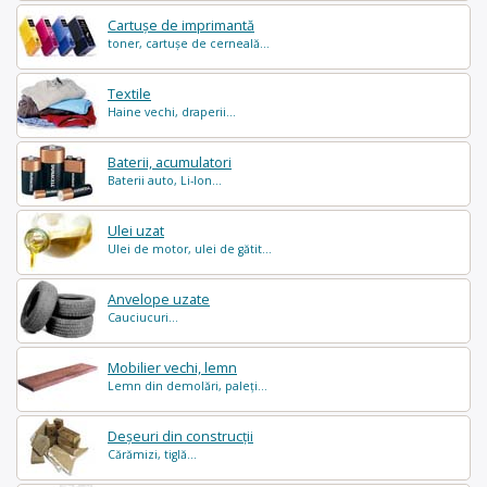
Cartușe de imprimantă
toner, cartușe de cerneală...
Textile
Haine vechi, draperii...
Baterii, acumulatori
Baterii auto, Li-Ion...
Ulei uzat
Ulei de motor, ulei de gătit...
Anvelope uzate
Cauciucuri...
Mobilier vechi, lemn
Lemn din demolări, paleți...
Deșeuri din construcții
Cărămizi, tiglă...