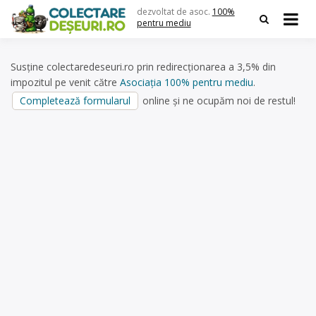
Skip
dezvoltat de asoc.
100%
to
pentru mediu
content
Susține colectaredeseuri.ro prin redirecționarea a 3,5% din
impozitul pe venit către
Asociația 100% pentru mediu
.
Completează formularul
online și ne ocupăm noi de restul!