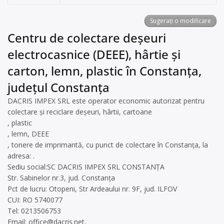
Sugerați o modificare
Centru de colectare deșeuri
electrocasnice (DEEE), hârtie și
carton, lemn, plastic în Constanța,
județul Constanța
DACRIS IMPEX SRL este operator economic autorizat pentru
colectare și reciclare deșeuri, hârtii, cartoane
, plastic
, lemn, DEEE
, tonere de imprimantă, cu punct de colectare în Constanța, la
adresa: .
Sediu social:SC DACRIS IMPEX SRL CONSTANȚA
Str. Sabinelor nr.3, jud. Constanța
Pct de lucru: Otopeni, Str Ardeaului nr. 9F, jud. ILFOV
CUI: RO 5740077
Tel: 0213506753
Email:
office@dacris.net
,