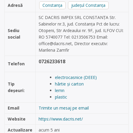
Adresă
Constanța
județul Constanța
SC DACRIS IMPEX SRL CONSTANȚA Str.
Sabinelor nr.3, jud. Constanța Pct de lucru:
Sediu
Otopeni, Str Ardeaului nr. 9F, jud. ILFOV CUI:
social
RO 5740077 Tel: 0213506753 Email:
office@dacris.net
, Director executiv:
Marilena Zamfir
0726233618
Telefon
electrocasnice (DEEE)
Tip
hârtie și carton
deșeuri:
lemn
plastic
Email
Trimite un mesaj pe email
Website
https://www.dacris.net/
Actualizare
acum 5 ani