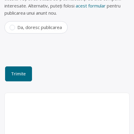
interesate. Alternativ, puteți folosi
acest formular
pentru
publicarea unui anunt nou.
Da, doresc publicarea
Centru de colectare și
reciclare Constanța (fier
vechi , doze aluminiu,
plastic , hârtie , lemn)
M.R.V. SRL
M.R.V. SRL este operator economic
acum 6 ani