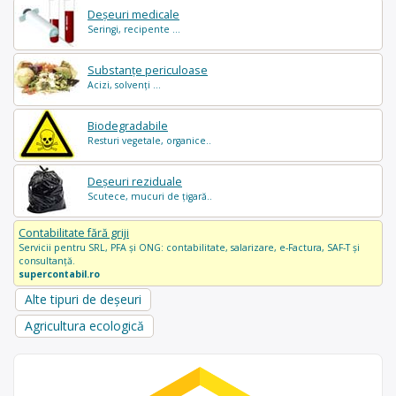
Deșeuri medicale
Seringi, recipente ...
Substanțe periculoase
Acizi, solvenți ...
Biodegradabile
Resturi vegetale, organice..
Deșeuri reziduale
Scutece, mucuri de țigară..
Contabilitate fără griji
Servicii pentru SRL, PFA și ONG: contabilitate, salarizare, e-Factura, SAF-T și
consultanță.
supercontabil.ro
Alte tipuri de deșeuri
Agricultura ecologică