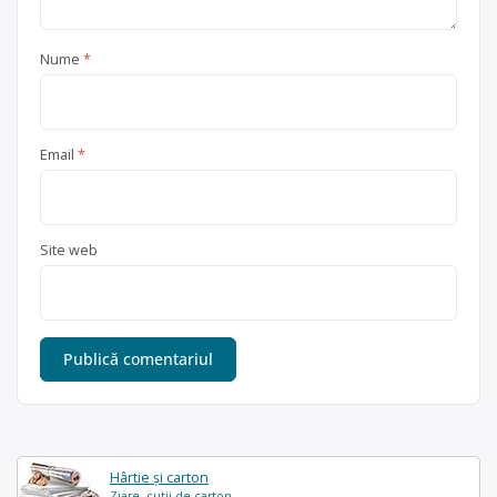
Nume
*
Email
*
Site web
Hârtie și carton
Ziare, cutii de carton...