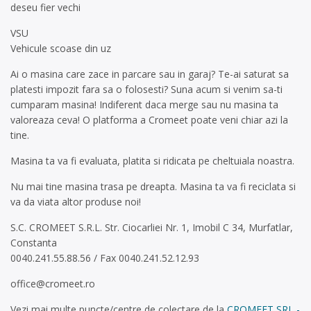
deseu fier vechi
VSU
Vehicule scoase din uz
Ai o masina care zace in parcare sau in garaj? Te-ai saturat sa
platesti impozit fara sa o folosesti? Suna acum si venim sa-ti
cumparam masina! Indiferent daca merge sau nu masina ta
valoreaza ceva! O platforma a Cromeet poate veni chiar azi la
tine.
Masina ta va fi evaluata, platita si ridicata pe cheltuiala noastra.
Nu mai tine masina trasa pe dreapta. Masina ta va fi reciclata si
va da viata altor produse noi!
S.C. CROMEET S.R.L. Str. Ciocarliei Nr. 1, Imobil C 34, Murfatlar,
Constanta
0040.241.55.88.56 / Fax 0040.241.52.12.93
office@cromeet.ro
Vezi mai multe puncte/centre de colectare de la
CROMEET SRL -