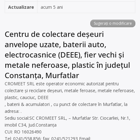
Actualizare
acum 5 ani
Sugerați o modificare
Centru de colectare deșeuri
anvelope uzate, baterii auto,
electrocasnice (DEEE), fier vechi și
metale neferoase, plastic în județul
Constanța, Murfatlar
CROMEET SRL este operator economic autorizat pentru
colectare și reciclare deșeuri, metale feroase, metale neferoase,
plastic, cauciuc, DEEE
, baterii & acumulatori , cu punct de colectare în Murfatlar, la
adresa: .
Sediu social:SC CROMEET SRL, – Murfatlar Str. Ciocarliei, Nr.1,
imobil C34, Jud.Constanța
CUI: RO 16026490
Tel: 0241/558.856; fax: 0241/521293 Email: