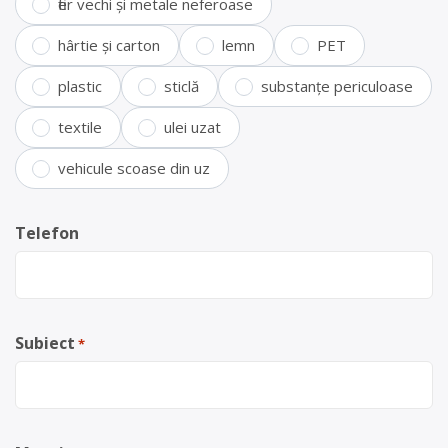
fier vechi și metale neferoase
hârtie și carton
lemn
PET
plastic
sticlă
substanțe periculoase
textile
ulei uzat
vehicule scoase din uz
Telefon
Subiect
*