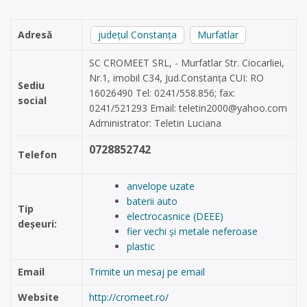
Adresă
județul Constanța
Murfatlar
SC CROMEET SRL, - Murfatlar Str. Ciocarliei,
Nr.1, imobil C34, Jud.Constanța CUI: RO
Sediu
16026490 Tel: 0241/558.856; fax:
social
0241/521293 Email:
teletin2000@yahoo.com
Administrator: Teletin Luciana
0728852742
Telefon
anvelope uzate
baterii auto
Tip
electrocasnice (DEEE)
deșeuri:
fier vechi și metale neferoase
plastic
Email
Trimite un mesaj pe email
Website
http://cromeet.ro/