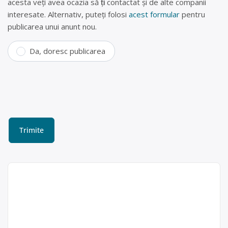
acesta veți avea ocazia să fiți contactat și de alte companii
interesate. Alternativ, puteți folosi
acest formular
pentru
publicarea unui anunt nou.
Da, doresc publicarea
Centru de reciclare
Constanța (fier vechi , doze
aluminiu, hârtie , plastic,
baterii si acumulatori)
Remat
Constanta SA
REMAT CONSTANTA SA este