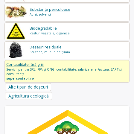
Substanțe periculoase
Acizi, solvenți ...
Biodegradabile
Resturi vegetale, organice..
Deșeuri reziduale
Scutece, mucuri de țigară..
Contabilitate fără griji
Servicii pentru SRL, PFA și ONG: contabilitate, salarizare, e-Factura, SAF-T și
consultanță.
supercontabil.ro
Alte tipuri de deșeuri
Agricultura ecologică