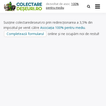
Skip
dezvoltat de asoc.
100%
to
pentru mediu
content
Susține colectaredeseuri.ro prin redirecționarea a 3,5% din
impozitul pe venit către
Asociația 100% pentru mediu
.
Completează formularul
online și ne ocupăm noi de restul!