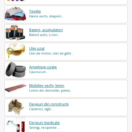
Textile
Haine vechi, draperii...
Baterii, acumulatori
Baterii auto, Li-Ion...
Ulei uzat
Ulei de motor, ulei de gătit...
Anvelope uzate
Cauciucuri...
Mobilier vechi, lemn
Lemn din demolări, paleți...
Deșeuri din construcții
Cărămizi, tiglă...
Deșeuri medicale
Seringi, recipente ...