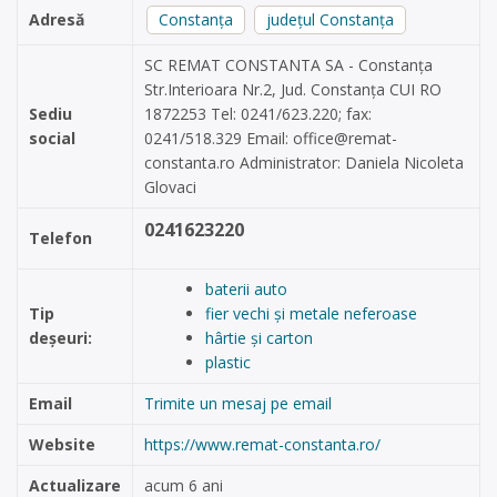
Adresă
Constanța
județul Constanța
SC REMAT CONSTANTA SA - Constanța
Str.Interioara Nr.2, Jud. Constanța CUI RO
Sediu
1872253 Tel: 0241/623.220; fax:
social
0241/518.329 Email:
office@remat-
constanta.ro
Administrator: Daniela Nicoleta
Glovaci
0241623220
Telefon
baterii auto
Tip
fier vechi și metale neferoase
deșeuri:
hârtie și carton
plastic
Email
Trimite un mesaj pe email
Website
https://www.remat-constanta.ro/
Actualizare
acum 6 ani