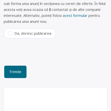
sub forma unui anunț în secțiunea cu cereri de oferte. În felul
acesta veți avea ocazia să fiți contactat și de alte companii
interesate. Alternativ, puteți folosi
acest formular
pentru
publicarea unui anunt nou.
Da, doresc publicarea
Centru de colectare și
reciclare Constanța (fier
vechi , doze aluminiu,