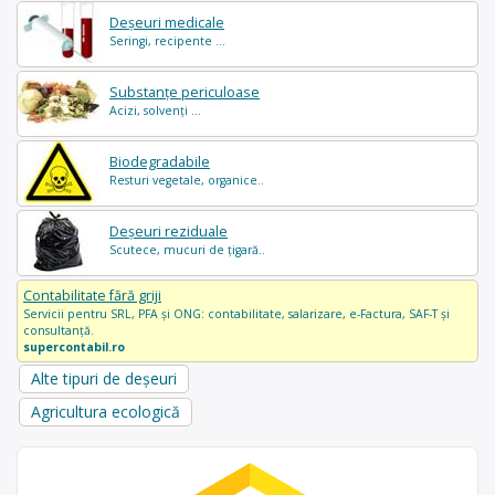
Deșeuri medicale
Seringi, recipente ...
Substanțe periculoase
Acizi, solvenți ...
Biodegradabile
Resturi vegetale, organice..
Deșeuri reziduale
Scutece, mucuri de țigară..
Contabilitate fără griji
Servicii pentru SRL, PFA și ONG: contabilitate, salarizare, e-Factura, SAF-T și
consultanță.
supercontabil.ro
Alte tipuri de deșeuri
Agricultura ecologică