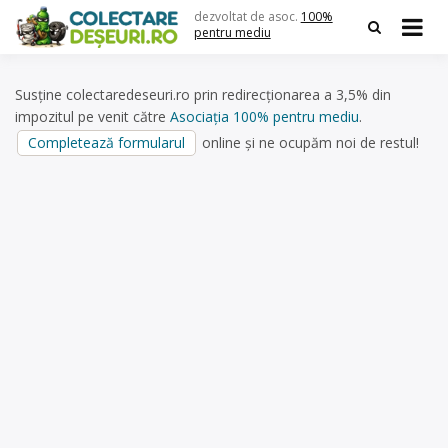
Skip
dezvoltat de asoc.
100%
to
pentru mediu
content
Susține colectaredeseuri.ro prin redirecționarea a 3,5% din
impozitul pe venit către
Asociația 100% pentru mediu
.
Completează formularul
online și ne ocupăm noi de restul!