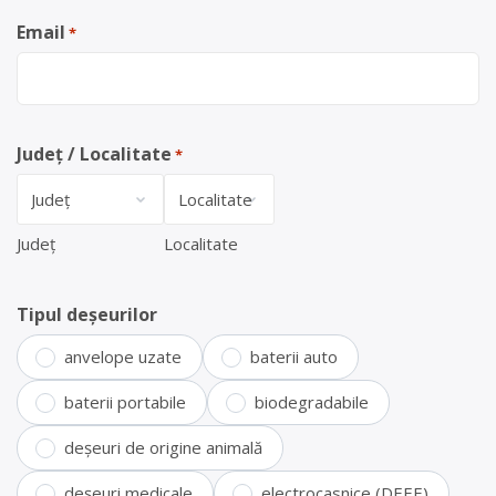
Email
*
Județ / Localitate
*
Județ
Localitate
Tipul deșeurilor
anvelope uzate
baterii auto
baterii portabile
biodegradabile
deșeuri de origine animală
deșeuri medicale
electrocasnice (DEEE)