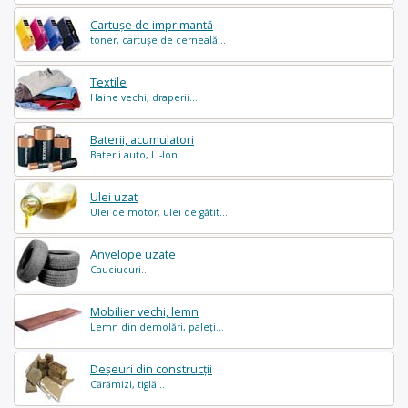
Cartușe de imprimantă
toner, cartușe de cerneală...
Textile
Haine vechi, draperii...
Baterii, acumulatori
Baterii auto, Li-Ion...
Ulei uzat
Ulei de motor, ulei de gătit...
Anvelope uzate
Cauciucuri...
Mobilier vechi, lemn
Lemn din demolări, paleți...
Deșeuri din construcții
Cărămizi, tiglă...