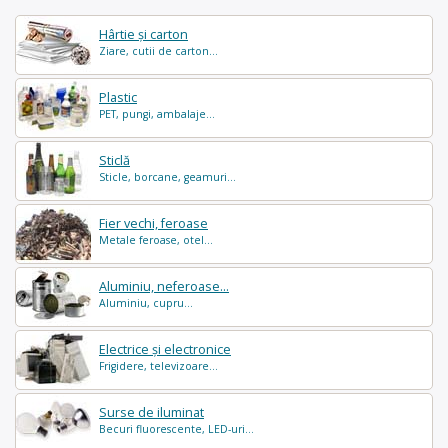
Hârtie și carton
Ziare, cutii de carton...
Plastic
PET, pungi, ambalaje...
Sticlă
Sticle, borcane, geamuri...
Fier vechi, feroase
Metale feroase, otel...
Aluminiu, neferoase...
Aluminiu, cupru...
Electrice și electronice
Frigidere, televizoare...
Surse de iluminat
Becuri fluorescente, LED-uri...