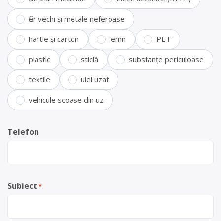
fier vechi și metale neferoase
hârtie și carton
lemn
PET
plastic
sticlă
substanțe periculoase
textile
ulei uzat
vehicule scoase din uz
Telefon
Subiect
*