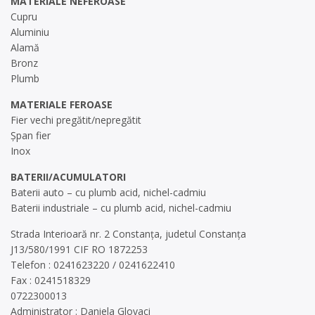
MATERIALE NEFEROASE
Cupru
Aluminiu
Alamă
Bronz
Plumb
MATERIALE FEROASE
Fier vechi pregătit/nepregătit
Șpan fier
Inox
BATERII/ACUMULATORI
Baterii auto – cu plumb acid, nichel-cadmiu
Baterii industriale – cu plumb acid, nichel-cadmiu
Strada Interioară nr. 2 Constanța, judetul Constanța
J13/580/1991 CIF RO 1872253
Telefon : 0241623220 / 0241622410
Fax : 0241518329
0722300013
Administrator : Daniela Glovaci