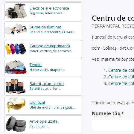
Electrice și electronice
Frigidere, televizoare...
Centru de co
TERRA METAL RECYCLING
Surse de iluminat
Becuri fluorescente, LED-uri...
Punctul de lucru al cen
Cartușe de imprimantă
com. Colibași, sat Co
toner, cartușe de cerneală...
Vezi mai multe puncte
Textile
Centre de col
Haine vechi, draperii...
Centre de col
Centre de col
Baterii, acumulatori
Baterii auto, Li-Ion...
Trimite un mesaj acest
Ulei uzat
Ulei de motor, ulei de gătit...
Numele tău
*
Anvelope uzate
Cauciucuri...