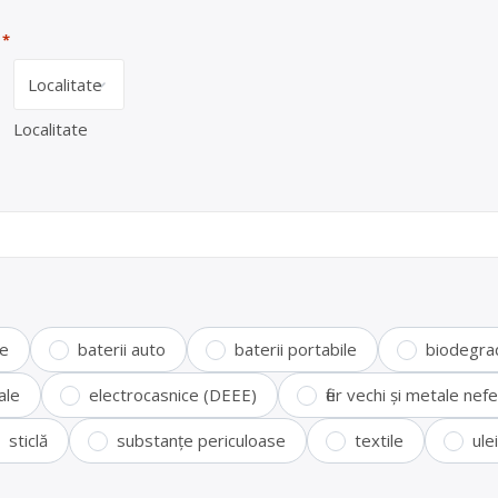
*
Localitate
te
baterii auto
baterii portabile
biodegra
ale
electrocasnice (DEEE)
fier vechi și metale ne
sticlă
substanțe periculoase
textile
ule