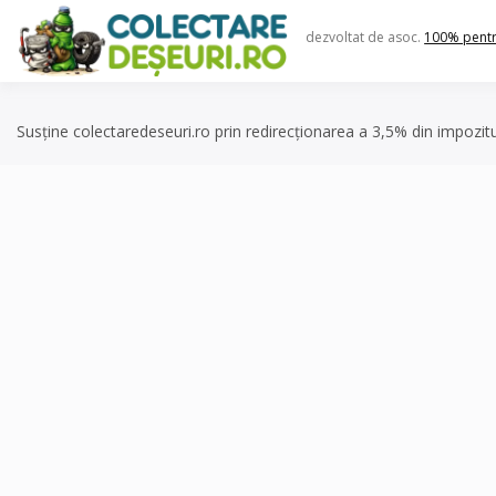
Skip
to
dezvoltat de asoc.
100% pent
content
Susține colectaredeseuri.ro prin redirecționarea a 3,5% din impozit