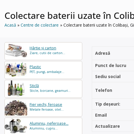
Colectare baterii uzate în Co
Acasă
Centre de colectare
Colectare baterii uzate în Colibaș
Hârtie și carton
Adresă
Ziare, cutii de carton...
Punct de lucru
Plastic
PET, pungi, ambalaje...
Sediu social
Sticlă
Telefon
Sticle, borcane, geamuri...
Tip deșeuri:
Fier vechi, feroase
Metale feroase, otel...
Email
Aluminiu, neferoase...
Actualizare
Aluminiu, cupru...