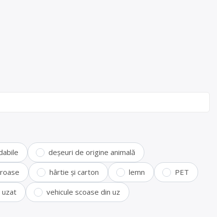
dabile
deșeuri de origine animală
feroase
hârtie și carton
lemn
PET
i uzat
vehicule scoase din uz