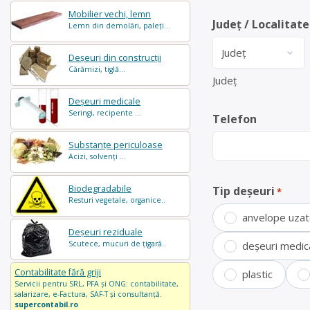
Mobilier vechi, lemn
Județ / Localitate
Lemn din demolări, paleți...
Deșeuri din construcții
Cărămizi, tiglă...
Județ
Deșeuri medicale
Seringi, recipente ...
Telefon
Substanțe periculoase
Acizi, solvenți ...
Biodegradabile
Tip deșeuri
*
Resturi vegetale, organice..
anvelope uza
Deșeuri reziduale
Scutece, mucuri de țigară..
deșeuri medic
Contabilitate fără griji
plastic
Servicii pentru SRL, PFA și ONG: contabilitate,
salarizare, e-Factura, SAF-T și consultanță.
supercontabil.ro