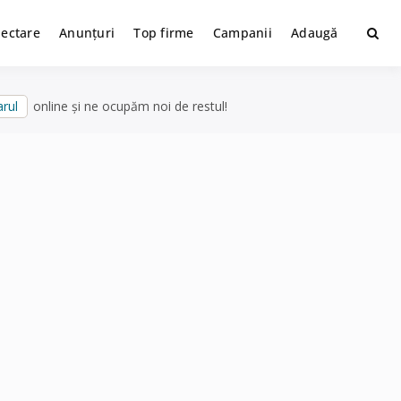
lectare
Anunțuri
Top firme
Campanii
Adaugă
rul
online și ne ocupăm noi de restul!