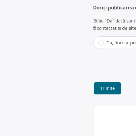
Doriți publicarea 
Bifați "Da" dacă sunt
fiți contactat și de a
Da, doresc pu
Colectare DEEE
TERRA METAL 
TERRA METAL RECYC