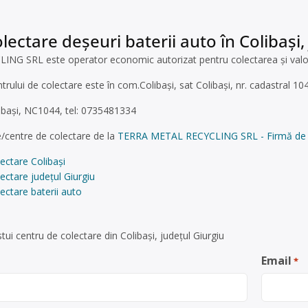
lectare deșeuri baterii auto în Colibaşi,
 SRL este operator economic autorizat pentru colectarea și valorifi
trului de colectare este în com.Colibaşi, sat Colibaşi, nr. cadastral 104
libași, NC1044, tel: 0735481334
/centre de colectare de la
TERRA METAL RECYCLING SRL - Firmă de colec
ectare Colibaşi
ectare județul Giurgiu
ectare baterii auto
ui centru de colectare din Colibaşi, județul Giurgiu
Email
*