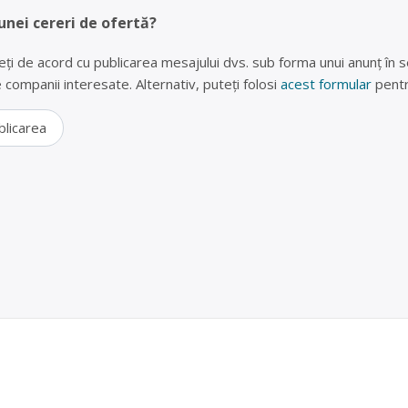
unei cereri de ofertă?
eți de acord cu publicarea mesajului dvs. sub forma unui anunț în se
lte companii interesate. Alternativ, puteți folosi
acest formular
pentr
blicarea
 (frigidere, televizoare, telefoane) în Colibaşi, Giu
RECYCLING SRL
LING SRL este operator economic autorizat pentru colectarea și