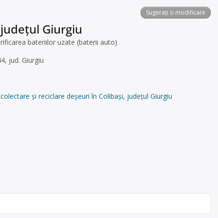
Sugerați o modificare
 județul Giurgiu
carea bateriilor uzate (baterii auto)
4, jud. Giurgiu
tare și reciclare deșeuri în Colibași, județul Giurgiu