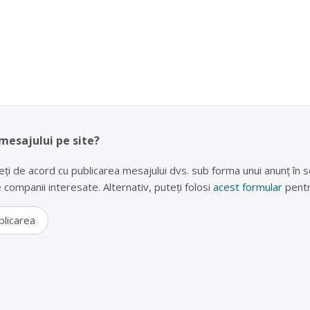
 mesajului pe site?
eți de acord cu publicarea mesajului dvs. sub forma unui anunț în se
lte companii interesate. Alternativ, puteți folosi
acest formular
pentr
blicarea