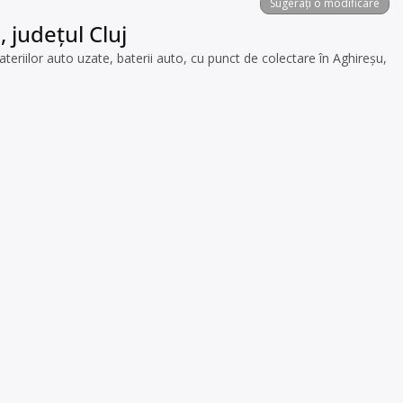
Sugerați o modificare
 județul Cluj
iilor auto uzate, baterii auto, cu punct de colectare în Aghireșu,