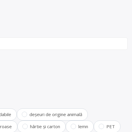
dabile
deșeuri de origine animală
feroase
hârtie și carton
lemn
PET