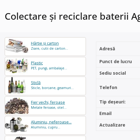
Colectare și reciclare baterii A
Hârtie și carton
Adresă
Ziare, cutii de carton...
Punct de lucru
Plastic
PET, pungi, ambalaje...
Sediu social
Sticlă
Telefon
Sticle, borcane, geamuri...
Tip deșeuri:
Fier vechi, feroase
Metale feroase, otel...
Email
Aluminiu, neferoase...
Actualizare
Aluminiu, cupru...