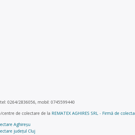
51,tel: 0264/2836056, mobil: 0745599440
/centre de colectare de la
REMATEX AGHIRES SRL - Firmă de colectare ș
lectare Aghireșu
ectare județul Cluj