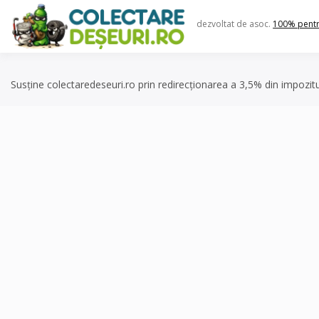
Skip
to
dezvoltat de asoc.
100% pent
content
Susține colectaredeseuri.ro prin redirecționarea a 3,5% din impozit