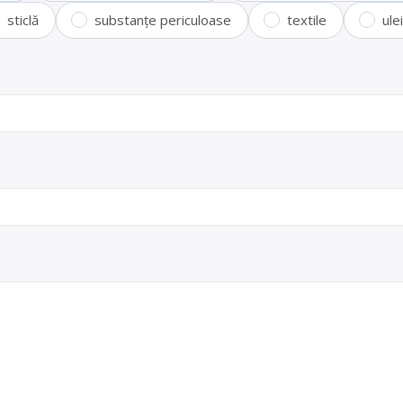
sticlă
substanțe periculoase
textile
ule