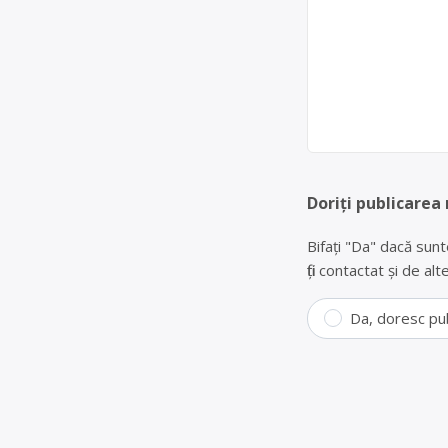
Doriți publicarea
Bifați "Da" dacă sunt
fiți contactat și de a
Da, doresc pu