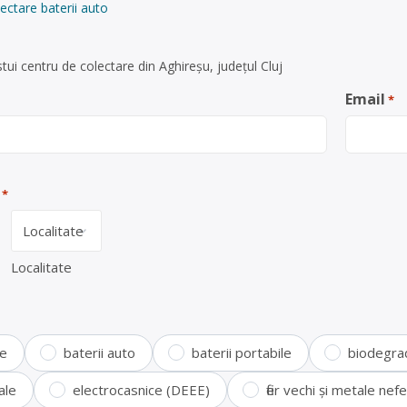
ectare baterii auto
ui centru de colectare din Aghireșu, județul Cluj
Email
*
*
Localitate
te
baterii auto
baterii portabile
biodegra
ale
electrocasnice (DEEE)
fier vechi și metale ne