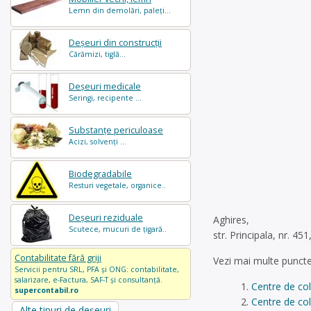
Lemn din demolări, paleți...
Deșeuri din construcții
Cărămizi, tiglă...
Deșeuri medicale
Seringi, recipente ...
Substanțe periculoase
Acizi, solvenți ...
Biodegradabile
Resturi vegetale, organice..
Deșeuri reziduale
Aghires,
Scutece, mucuri de țigară..
str. Principala, nr. 4
Contabilitate fără griji
Vezi mai multe puncte
Servicii pentru SRL, PFA și ONG: contabilitate,
salarizare, e-Factura, SAF-T și consultanță.
Centre de co
supercontabil.ro
Centre de col
Alte tipuri de deșeuri