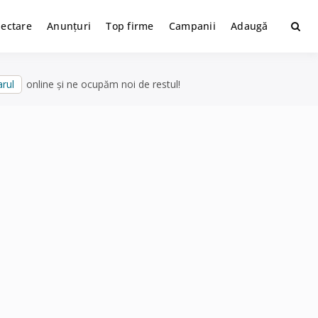
lectare
Anunțuri
Top firme
Campanii
Adaugă
rul
online și ne ocupăm noi de restul!