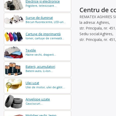
Electrice și electronice
Frigidere, televizoare...
Centru de co
REMATEX AGHIRES SRL e
Surse de iluminat
la adresa: Aghires,
Becuri fluorescente, LED-uri...
str. Principala, nr. 451.
Sediu social:Aghires,
Cartușe de imprimantă
toner, cartușe de cerneală...
str. Principala, nr. 4
Textile
Haine vechi, draperii...
Baterii, acumulatori
Baterii auto, Li-Ion...
Ulei uzat
Ulei de motor, ulei de gătit...
Anvelope uzate
Cauciucuri...
Mobilier vechi, lemn