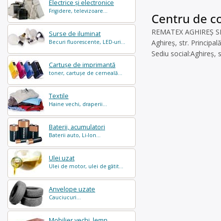
Electrice și electronice
Frigidere, televizoare...
Centru de co
REMATEX AGHIREȘ SRL e
Surse de iluminat
Aghireș, str. Principală
Becuri fluorescente, LED-uri...
Sediu social:Aghireș, 
Cartușe de imprimantă
toner, cartușe de cerneală...
Textile
Haine vechi, draperii...
Baterii, acumulatori
Baterii auto, Li-Ion...
Ulei uzat
Ulei de motor, ulei de gătit...
Anvelope uzate
Cauciucuri...
Mobilier vechi, lemn