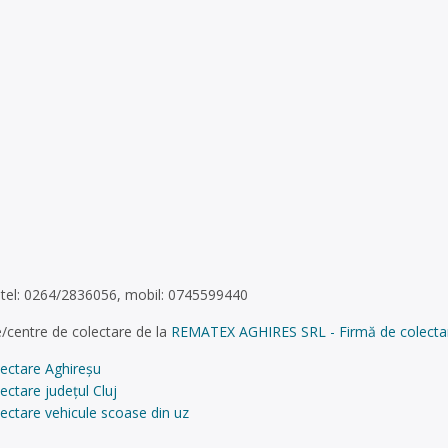
51,tel: 0264/2836056, mobil: 0745599440
/centre de colectare de la
REMATEX AGHIRES SRL - Firmă de colectare ș
lectare Aghireșu
ectare județul Cluj
ectare vehicule scoase din uz