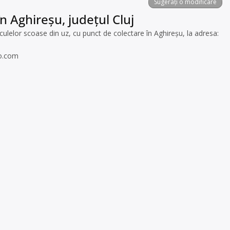
Sugerați o modificare
n Aghireșu, județul Cluj
elor scoase din uz, cu punct de colectare în Aghireșu, la adresa:
o.com