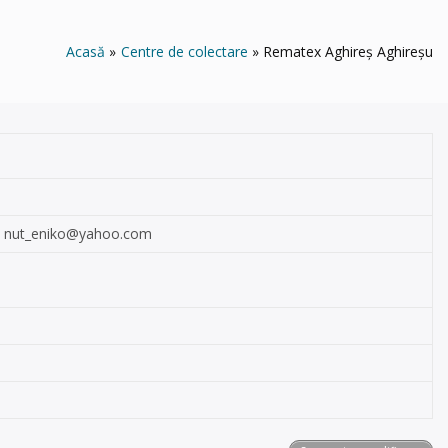
Acasă
Centre de colectare
Rematex Aghireș Aghireșu
,
nut_eniko@yahoo.com