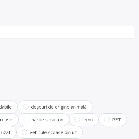
dabile
deșeuri de origine animală
feroase
hârtie și carton
lemn
PET
i uzat
vehicule scoase din uz