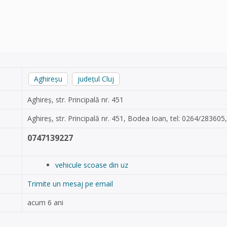
Aghireșu
județul Cluj
Aghireș, str. Principală nr. 451
Aghireș, str. Principală nr. 451, Bodea Ioan, tel: 0264/283605
0747139227
vehicule scoase din uz
Trimite un mesaj pe email
acum 6 ani