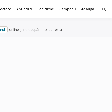
lectare
Anunțuri
Top firme
Campanii
Adaugă
rul
online și ne ocupăm noi de restul!