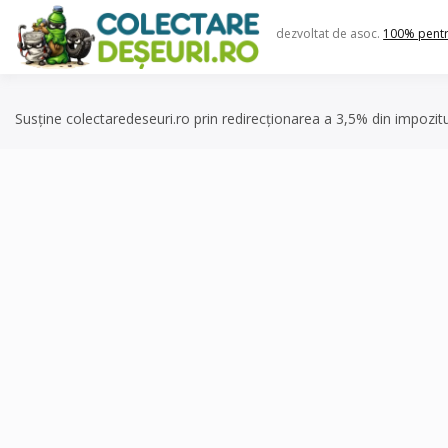
Skip
to
dezvoltat de asoc.
100% pent
content
Susține colectaredeseuri.ro prin redirecționarea a 3,5% din impozit