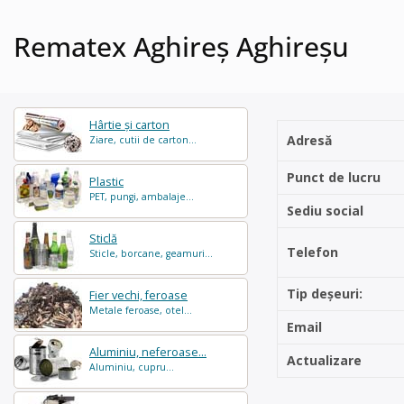
Rematex Aghireș Aghireșu
Hârtie și carton
Adresă
Ziare, cutii de carton...
Punct de lucru
Plastic
PET, pungi, ambalaje...
Sediu social
Sticlă
Telefon
Sticle, borcane, geamuri...
Tip deșeuri:
Fier vechi, feroase
Metale feroase, otel...
Email
Aluminiu, neferoase...
Actualizare
Aluminiu, cupru...