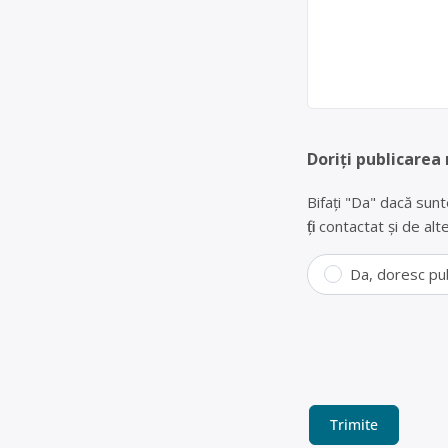
Doriți publicarea
Bifați "Da" dacă sunt
fiți contactat și de a
Da, doresc pu