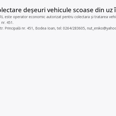
lectare deșeuri vehicule scoase din uz î
ste operator economic autorizat pentru colectara și tratarea vehicul
 nr. 451.
str. Principală nr. 451, Bodea Ioan, tel: 0264/283605,
nut_eniko@yaho