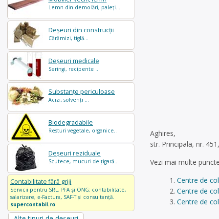
Lemn din demolări, paleți...
Deșeuri din construcții
Cărămizi, tiglă...
Deșeuri medicale
Seringi, recipente ...
Substanțe periculoase
Acizi, solvenți ...
Biodegradabile
Resturi vegetale, organice..
Aghires,
str. Principala, nr. 4
Deșeuri reziduale
Vezi mai multe puncte
Scutece, mucuri de țigară..
Centre de co
Contabilitate fără griji
Centre de col
Servicii pentru SRL, PFA și ONG: contabilitate,
salarizare, e-Factura, SAF-T și consultanță.
Centre de col
supercontabil.ro
Alte tipuri de deșeuri