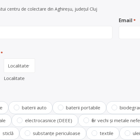
ui centru de colectare din Aghireșu, județul Cluj
Email
*
*
Localitate
te
baterii auto
baterii portabile
biodegra
ale
electrocasnice (DEEE)
fier vechi și metale ne
sticlă
substanțe periculoase
textile
ule