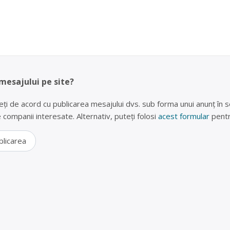
 mesajului pe site?
eți de acord cu publicarea mesajului dvs. sub forma unui anunț în se
lte companii interesate. Alternativ, puteți folosi
acest formular
pentr
blicarea