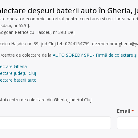
lectare deșeuri baterii auto în Gherla, j
operator economic autorizat pentru colectarea și reciclarea bateriilo
sdatii, nr.65/CJ.
. Bogdan Petriceicu Hasdeu, nr 39B Dej
ceicu Hașdeu nr. 39, jud Cluj tel.: 0744154759,
dezmembrarigherla@
/centre de colectare de la
AUTO SOREDY SRL - Firmă de colectare și re
lectare Gherla
ectare județul Cluj
ectare baterii auto
ui centru de colectare din Gherla, județul Cluj
Email
*