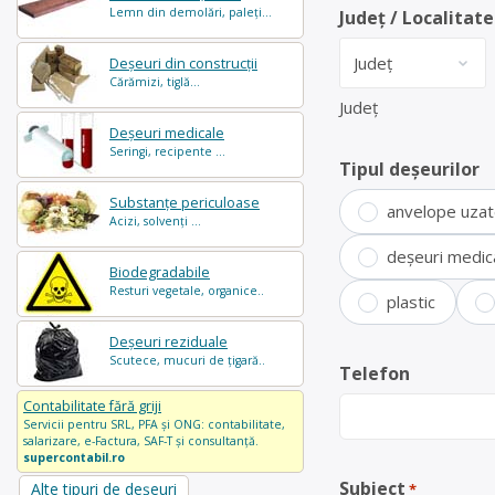
Lemn din demolări, paleți...
Județ / Localitate
Deșeuri din construcții
Cărămizi, tiglă...
Județ
Deșeuri medicale
Seringi, recipente ...
Tipul deșeurilor
Substanțe periculoase
anvelope uza
Acizi, solvenți ...
deșeuri medic
Biodegradabile
Resturi vegetale, organice..
plastic
Deșeuri reziduale
Scutece, mucuri de țigară..
Telefon
Contabilitate fără griji
Servicii pentru SRL, PFA și ONG: contabilitate,
salarizare, e-Factura, SAF-T și consultanță.
supercontabil.ro
Subiect
Alte tipuri de deșeuri
*