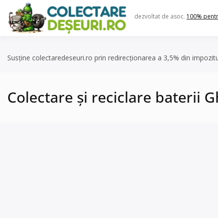
Skip
to
dezvoltat de asoc.
100% pent
content
Susține colectaredeseuri.ro prin redirecționarea a 3,5% din impozit
Colectare și reciclare baterii G