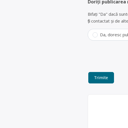
Doriți publicarea
Bifați "Da" dacă sunt
fiți contactat și de a
Da, doresc pu
Reciclare bater
DINAMIC CARTING SR
bateriilor auto uzat
Gherla / CJ), str. Cl
Dinamic Carting
0745493328