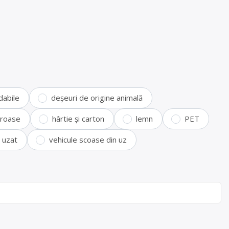
dabile
deșeuri de origine animală
feroase
hârtie și carton
lemn
PET
i uzat
vehicule scoase din uz