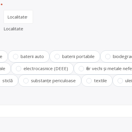
*
Localitate
te
baterii auto
baterii portabile
biodegra
ale
electrocasnice (DEEE)
fier vechi și metale ne
sticlă
substanțe periculoase
textile
ule