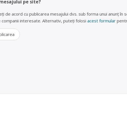
 mesajului pe site?
eți de acord cu publicarea mesajului dvs. sub forma unui anunț în se
lte companii interesate. Alternativ, puteți folosi
acest formular
pentr
blicarea
ii Gherla, str. Clujului
L este operator economic autorizat pentru colectarea și reciclare
e, baterii auto, cu punct de colectare în Gherla, la adresa: Gherla (Muni
ujului 18 A. Sediu social:com. Floresti, Ferma nr. 15, Hala, nr. 8, jud. Cluj
 SRL