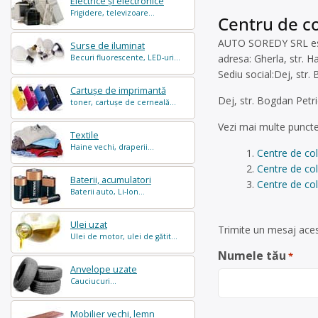
Electrice și electronice
Frigidere, televizoare...
Centru de co
AUTO SOREDY SRL este 
Surse de iluminat
adresa: Gherla, str. Ha
Becuri fluorescente, LED-uri...
Sediu social:Dej, str
Cartușe de imprimantă
Dej, str. Bogdan Petri
toner, cartușe de cerneală...
Vezi mai multe puncte
Textile
Haine vechi, draperii...
Centre de co
Centre de col
Baterii, acumulatori
Centre de col
Baterii auto, Li-Ion...
Ulei uzat
Trimite un mesaj acest
Ulei de motor, ulei de gătit...
Numele tău
*
Anvelope uzate
Cauciucuri...
Mobilier vechi, lemn