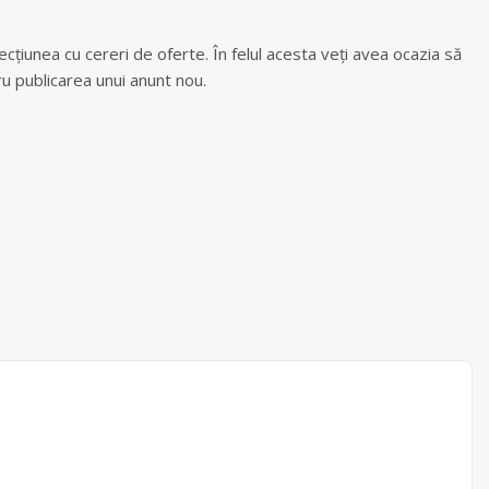
cțiunea cu cereri de oferte. În felul acesta veți avea ocazia să
u publicarea unui anunt nou.
a
cipiul
, tel: