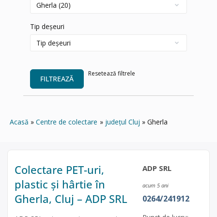
Tip deșeuri
Resetează filtrele
FILTREAZĂ
Acasă
Centre de colectare
județul Cluj
Gherla
Colectare PET-uri,
ADP SRL
plastic și hârtie în
acum 5 ani
Gherla, Cluj – ADP SRL
0264/241912