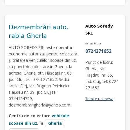
Dezmembrări auto,
Auto Soredy
SRL
rabla Gherla
acum 6 ani
AUTO SOREDY SRL este operator
0724271652
economic autorizat pentru colectara
și tratarea vehiculelor scoase din uz,
Punct de lucru:
cu punct de colectare în Gherla, la
Gherla, str.
adresa: Gherla, str. Hășdații nr. 65,
Hășdații nr. 65,
jud. Cluj, tel: 0724 271652. Sediu
jud. Cluj, tel: 0724
social:Dej, str. Bogdan Petriceicu
271652
Hașdeu nr. 39, jud Cluj tel.:
0744154759,
Trimite un mesaj
dezmembrarigherla@yahoo.com
Centru de colectare
vehicule
scoase din uz
, în
Gherla