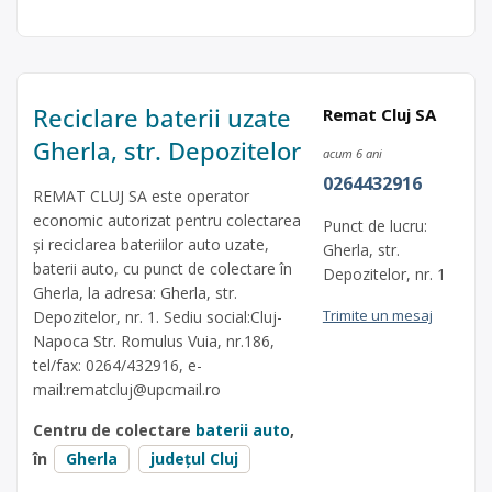
Reciclare baterii uzate
Remat Cluj SA
Gherla, str. Depozitelor
acum 6 ani
0264432916
REMAT CLUJ SA este operator
economic autorizat pentru colectarea
Punct de lucru:
și reciclarea bateriilor auto uzate,
Gherla, str.
baterii auto, cu punct de colectare în
Depozitelor, nr. 1
Gherla, la adresa: Gherla, str.
Trimite un mesaj
Depozitelor, nr. 1. Sediu social:Cluj-
Napoca Str. Romulus Vuia, nr.186,
tel/fax: 0264/432916, e-
mail:
rematcluj@upcmail.ro
Centru de colectare
baterii auto
,
în
Gherla
județul Cluj