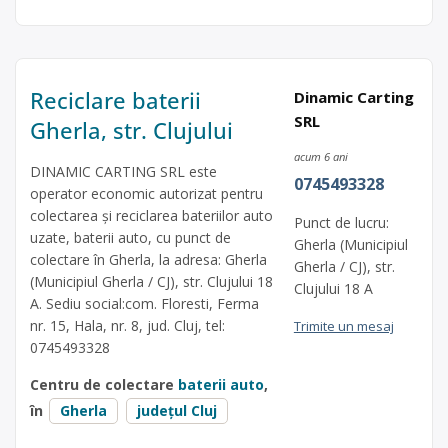
Reciclare baterii
Dinamic Carting
SRL
Gherla, str. Clujului
acum 6 ani
DINAMIC CARTING SRL este
0745493328
operator economic autorizat pentru
colectarea și reciclarea bateriilor auto
Punct de lucru:
uzate, baterii auto, cu punct de
Gherla (Municipiul
colectare în Gherla, la adresa: Gherla
Gherla / CJ), str.
(Municipiul Gherla / CJ), str. Clujului 18
Clujului 18 A
A. Sediu social:com. Floresti, Ferma
nr. 15, Hala, nr. 8, jud. Cluj, tel:
Trimite un mesaj
0745493328
Centru de colectare
baterii auto
,
în
Gherla
județul Cluj