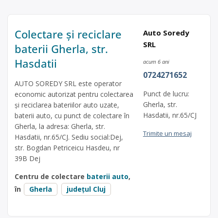
Colectare și reciclare
Auto Soredy
SRL
baterii Gherla, str.
Hasdatii
acum 6 ani
0724271652
AUTO SOREDY SRL este operator
Punct de lucru:
economic autorizat pentru colectarea
Gherla, str.
și reciclarea bateriilor auto uzate,
Hasdatii, nr.65/CJ
baterii auto, cu punct de colectare în
Gherla, la adresa: Gherla, str.
Trimite un mesaj
Hasdatii, nr.65/CJ. Sediu social:Dej,
str. Bogdan Petriceicu Hasdeu, nr
39B Dej
Centru de colectare
baterii auto
,
în
Gherla
județul Cluj