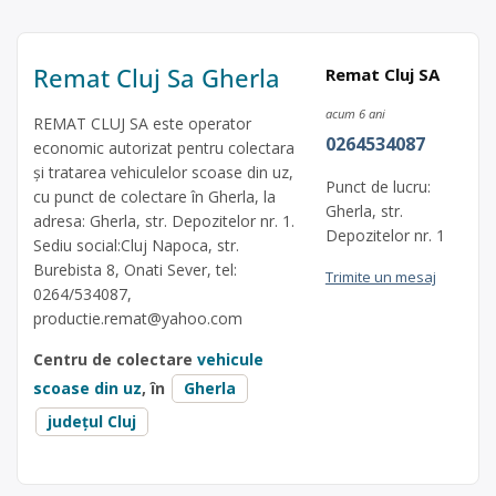
Remat Cluj Sa Gherla
Remat Cluj SA
acum 6 ani
REMAT CLUJ SA este operator
0264534087
economic autorizat pentru colectara
și tratarea vehiculelor scoase din uz,
Punct de lucru:
cu punct de colectare în Gherla, la
Gherla, str.
adresa: Gherla, str. Depozitelor nr. 1.
Depozitelor nr. 1
Sediu social:Cluj Napoca, str.
Burebista 8, Onati Sever, tel:
Trimite un mesaj
0264/534087,
productie.remat@yahoo.com
Centru de colectare
vehicule
scoase din uz
, în
Gherla
județul Cluj