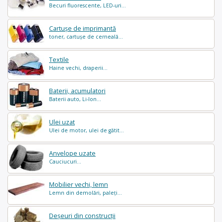
Becuri fluorescente, LED-uri...
Cartușe de imprimantă
toner, cartușe de cerneală...
Textile
Haine vechi, draperii...
Baterii, acumulatori
Baterii auto, Li-Ion...
Ulei uzat
Ulei de motor, ulei de gătit...
Anvelope uzate
Cauciucuri...
Mobilier vechi, lemn
Lemn din demolări, paleți...
Deșeuri din construcții