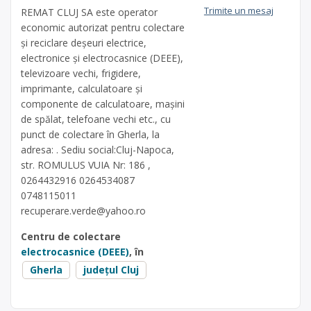
Trimite un mesaj
REMAT CLUJ SA este operator
economic autorizat pentru colectare
și reciclare deșeuri electrice,
electronice și electrocasnice (DEEE),
televizoare vechi, frigidere,
imprimante, calculatoare și
componente de calculatoare, mașini
de spălat, telefoane vechi etc., cu
punct de colectare în Gherla, la
adresa: . Sediu social:Cluj-Napoca,
str. ROMULUS VUIA Nr: 186 ,
0264432916 0264534087
0748115011
recuperare.verde@yahoo.ro
Centru de colectare
electrocasnice (DEEE)
, în
Gherla
județul Cluj