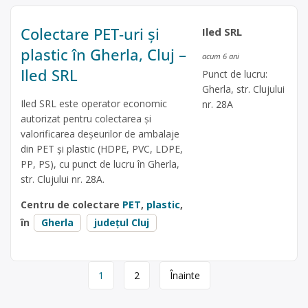
Colectare PET-uri și
Iled SRL
plastic în Gherla, Cluj –
acum 6 ani
Iled SRL
Punct de lucru:
Gherla, str. Clujului
Iled SRL este operator economic
nr. 28A
autorizat pentru colectarea și
valorificarea deșeurilor de ambalaje
din PET și plastic (HDPE, PVC, LDPE,
PP, PS), cu punct de lucru în Gherla,
str. Clujului nr. 28A.
Centru de colectare
PET
,
plastic
,
în
Gherla
județul Cluj
Page
1
2
Înainte
navigation