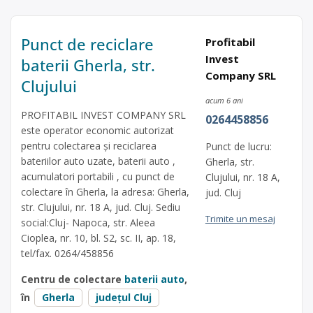
Punct de reciclare
Profitabil
Invest
baterii Gherla, str.
Company SRL
Clujului
acum 6 ani
PROFITABIL INVEST COMPANY SRL
0264458856
este operator economic autorizat
pentru colectarea și reciclarea
Punct de lucru:
bateriilor auto uzate, baterii auto ,
Gherla, str.
acumulatori portabili , cu punct de
Clujului, nr. 18 A,
colectare în Gherla, la adresa: Gherla,
jud. Cluj
str. Clujului, nr. 18 A, jud. Cluj. Sediu
Trimite un mesaj
social:Cluj- Napoca, str. Aleea
Cioplea, nr. 10, bl. S2, sc. II, ap. 18,
tel/fax. 0264/458856
Centru de colectare
baterii auto
,
în
Gherla
județul Cluj