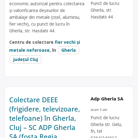
Punct de lucru:
economic autorizat pentru colectarea
Gherla, str.
și valorificarea deșeurilor de
Hasdatii 44
ambalaje din metale (oțel, aluminiu,
fier vechi), cu punct de lucru în
Gherla, str. Hasdatii 44.
Centru de colectare
fier vechi și
metale neferoase
, în
Gherla
județul Cluj
Colectare DEEE
Adp Gherla SA
(frigidere, televizoare,
acum 5 ani
telefoane) în Gherla,
Punct de lucru:
Gherla str. Gelu,
Cluj – SC ADP Gherla
fn, tel
SA (fosta Regia
0264/241912,