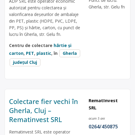
Punct de lucru:
ADP SRL este operator economic
Gherla, str. Gelu fn
autorizat pentru colectarea și
valorificarea deșeurilor de ambalaje
din PET, plastic (HDPE, PVC, LDPE,
PP, PS) și hârtie, carton, cu punct de
lucru în Gherla, str. Gelu fn.
Centru de colectare
hârtie și
carton
,
PET
,
plastic
, în
Gherla
județul Cluj
Colectare fier vechi în
RematInvest
SRL
Gherla, Cluj –
Rematinvest SRL
acum 5 ani
0264/450875
Rematinvest SRL este operator