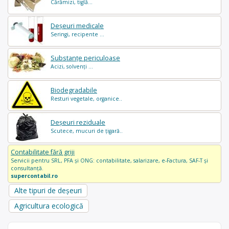
Cărămizi, tiglă...
Deșeuri medicale
Seringi, recipente ...
Substanțe periculoase
Acizi, solvenți ...
Biodegradabile
Resturi vegetale, organice..
Deșeuri reziduale
Scutece, mucuri de țigară..
Contabilitate fără griji
Servicii pentru SRL, PFA și ONG: contabilitate, salarizare, e-Factura, SAF-T și
consultanță.
supercontabil.ro
Alte tipuri de deșeuri
Agricultura ecologică