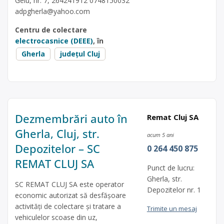
Gelu, nr. 7, 264241912 0748150032
adpgherla@yahoo.com
Centru de colectare
electrocasnice (DEEE)
, în
Gherla
județul Cluj
Dezmembrări auto în
Remat Cluj SA
Gherla, Cluj, str.
acum 5 ani
Depozitelor – SC
0 264 450 875
REMAT CLUJ SA
Punct de lucru:
Gherla, str.
SC REMAT CLUJ SA este operator
Depozitelor nr. 1
economic autorizat să desfăşoare
activităţi de colectare şi tratare a
Trimite un mesaj
vehiculelor scoase din uz,