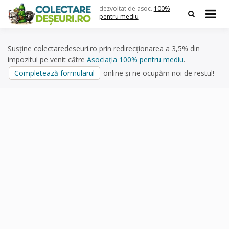
Skip
dezvoltat de asoc.
100%
to
pentru mediu
content
Susține colectaredeseuri.ro prin redirecționarea a 3,5% din
impozitul pe venit către
Asociația 100% pentru mediu
.
Completează formularul
online și ne ocupăm noi de restul!