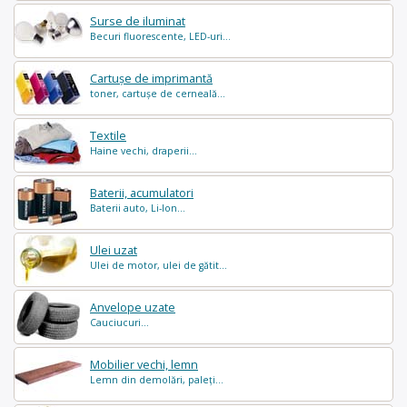
Surse de iluminat
Becuri fluorescente, LED-uri...
Cartușe de imprimantă
toner, cartușe de cerneală...
Textile
Haine vechi, draperii...
Baterii, acumulatori
Baterii auto, Li-Ion...
Ulei uzat
Ulei de motor, ulei de gătit...
Anvelope uzate
Cauciucuri...
Mobilier vechi, lemn
Lemn din demolări, paleți...