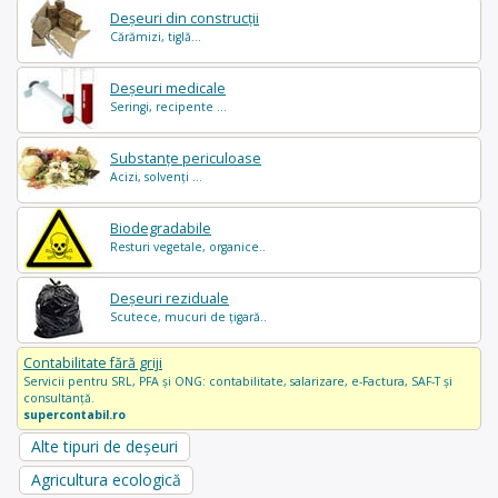
Deșeuri din construcții
Cărămizi, tiglă...
Deșeuri medicale
Seringi, recipente ...
Substanțe periculoase
Acizi, solvenți ...
Biodegradabile
Resturi vegetale, organice..
Deșeuri reziduale
Scutece, mucuri de țigară..
Contabilitate fără griji
Servicii pentru SRL, PFA și ONG: contabilitate, salarizare, e-Factura, SAF-T și
consultanță.
supercontabil.ro
Alte tipuri de deșeuri
Agricultura ecologică