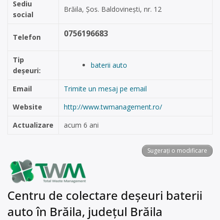
Sediu
Brăila, Șos. Baldovinești, nr. 12
social
0756196683
Telefon
Tip
baterii auto
deșeuri:
Email
Trimite un mesaj pe email
Website
http://www.twmanagement.ro/
Actualizare
acum 6 ani
Sugerați o modificare
Centru de colectare deșeuri baterii
auto în Brăila, județul Brăila