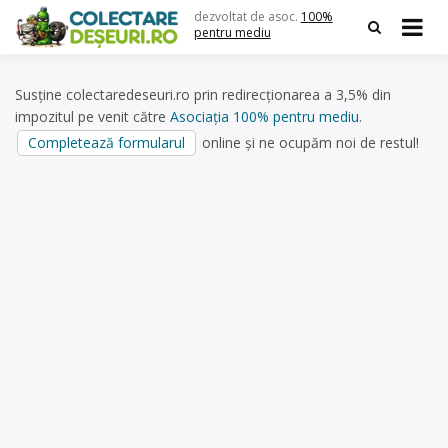
Skip
dezvoltat de asoc.
100%
to
pentru mediu
content
Susține colectaredeseuri.ro prin redirecționarea a 3,5% din
impozitul pe venit către
Asociația 100% pentru mediu
.
Completează formularul
online și ne ocupăm noi de restul!