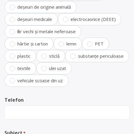
deșeuri de origine animală
deșeuri medicale
electrocasnice (DEEE)
fier vechi și metale neferoase
hârtie și carton
lemn
PET
plastic
sticlă
substanțe periculoase
textile
ulei uzat
vehicule scoase din uz
Telefon
Subiect
*