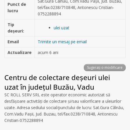
Sat.Gura Câlnău, Com.Vadu Paşii, Jud. Buzau,
Punct de
tel/fax.0238/710848, Antonescu Cristian-
lucru
0752288894
Tip
ulei uzat
deșeuri:
Email
Trimite un mesaj pe email
Actualizare
acum 6 ani
Sugerați o modificare
Centru de colectare deșeuri ulei
uzat în județul Buzău, Vadu
SC ROLL SERV SRL este operator economic autorizat să
desfăşoare activităţi de colectare şi/sau valorificare a uleiurilor
uzate. Adresa sediului social/punctului de lucru: Sat.Gura Câlnău,
Com.Vadu Paşii, Jud. Buzau, tel/fax.0238/710848, Antonescu
Cristian-0752288894