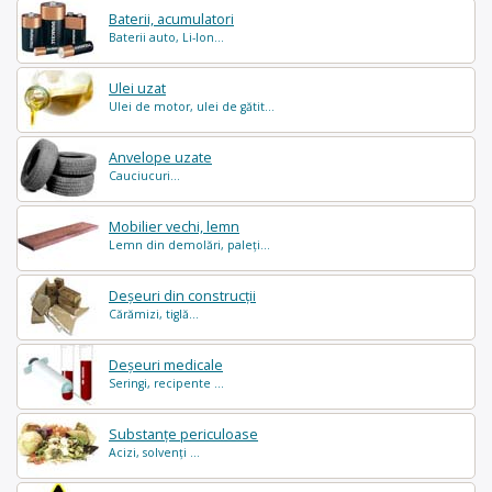
Baterii, acumulatori
Baterii auto, Li-Ion...
Ulei uzat
Ulei de motor, ulei de gătit...
Anvelope uzate
Cauciucuri...
Mobilier vechi, lemn
Lemn din demolări, paleți...
Deșeuri din construcții
Cărămizi, tiglă...
Deșeuri medicale
Seringi, recipente ...
Substanțe periculoase
Acizi, solvenți ...