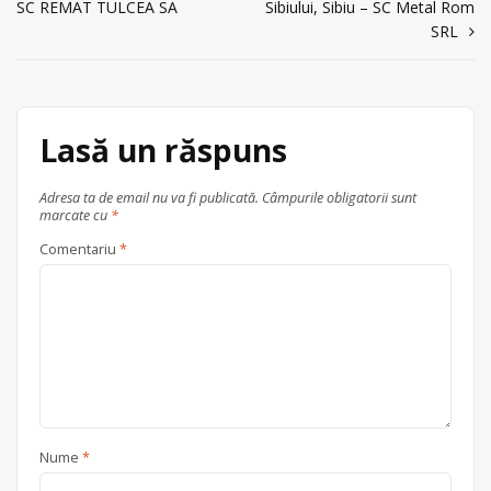
Buzău
județul Buzău
SC REMAT TULCEA SA
Sibiului, Sibiu – SC Metal Rom
în
SRL
articole
Lasă un răspuns
Adresa ta de email nu va fi publicată.
Câmpurile obligatorii sunt
marcate cu
*
Comentariu
*
Nume
*