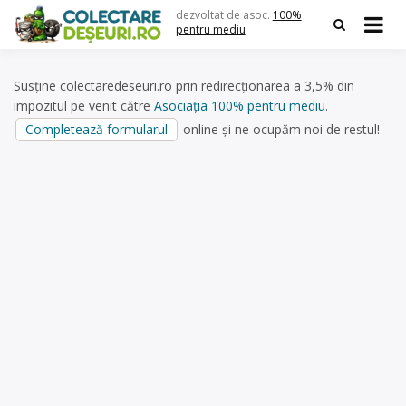
Skip
dezvoltat de asoc.
100%
to
pentru mediu
content
Susține colectaredeseuri.ro prin redirecționarea a 3,5% din
impozitul pe venit către
Asociația 100% pentru mediu
.
Completează formularul
online și ne ocupăm noi de restul!