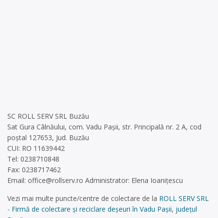
SC ROLL SERV SRL Buzău
Sat Gura Câlnăului, com. Vadu Pașii, str. Principală nr. 2 A, cod
poștal 127653, Jud. Buzău
CUI: RO 11639442
Tel: 0238710848
Fax: 0238717462
Email:
office@rollserv.ro
Administrator: Elena Ioanițescu
Vezi mai multe puncte/centre de colectare de la
ROLL SERV SRL
- Firmă de colectare și reciclare deșeuri în Vadu Pașii, județul