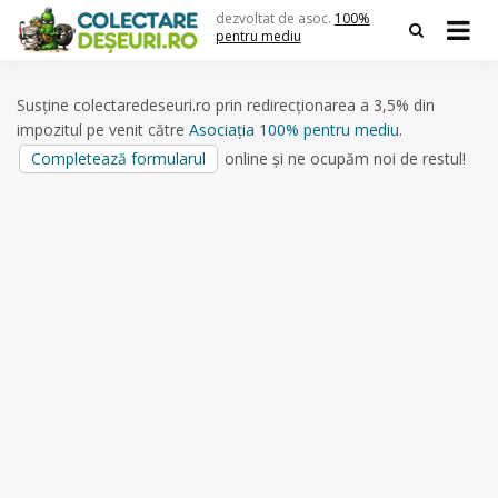
Skip
dezvoltat de asoc.
100%
to
pentru mediu
content
Susține colectaredeseuri.ro prin redirecționarea a 3,5% din
impozitul pe venit către
Asociația 100% pentru mediu
.
Completează formularul
online și ne ocupăm noi de restul!