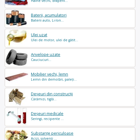
Haine vechi, draperii...
Baterii, acumulatori
Baterii auto, Li-Ion...
Ulei uzat
Ulei de motor, ulei de gătit...
Anvelope uzate
Cauciucuri...
Mobilier vechi, lemn
Lemn din demolări, paleți...
Deșeuri din construcții
Cărămizi, tiglă...
Deșeuri medicale
Seringi, recipente ...
Substanțe periculoase
Acizi, solvenți ...