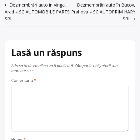
energiei și materiilor prime, cu punct
Navigare
Dezmembrări auto în Vinga,
Dezmembrări auto în Bucov,
de lucru în Zalău, str. Valea Mitii nr. 1
Trimite un mesaj
Arad – SC AUTOMOBILE PARTS
Prahova – SC AUTOPRIM HARY
în
Centru de colectare
vehicule
SRL
SRL
articole
scoase din uz
, în
județul Sălaj
Zalău
Lasă un răspuns
Adresa ta de email nu va fi publicată.
Câmpurile obligatorii sunt
marcate cu
*
Comentariu
*
Nume
*