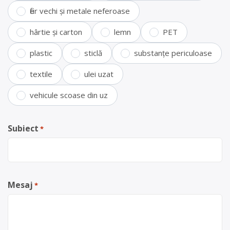
fier vechi și metale neferoase
hârtie și carton
lemn
PET
plastic
sticlă
substanțe periculoase
textile
ulei uzat
vehicule scoase din uz
Subiect
*
Mesaj
*