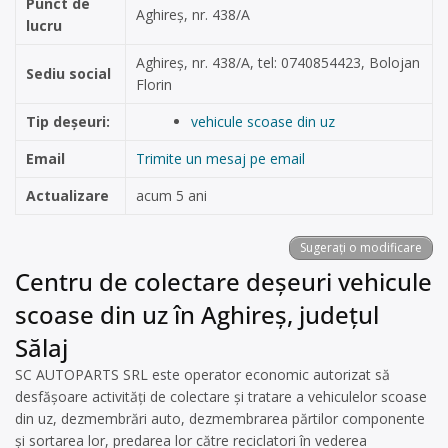
Punct de
Aghireș, nr. 438/A
lucru
Aghireș, nr. 438/A, tel: 0740854423, Bolojan
Sediu social
Florin
Tip deșeuri:
vehicule scoase din uz
Email
Trimite un mesaj pe email
Actualizare
acum 5 ani
Sugerați o modificare
Centru de colectare deșeuri vehicule
scoase din uz în Aghireș, județul
Sălaj
SC AUTOPARTS SRL este operator economic autorizat să
desfăşoare activităţi de colectare şi tratare a vehiculelor scoase
din uz, dezmembrări auto, dezmembrarea părtilor componente
și sortarea lor, predarea lor către reciclatori în vederea